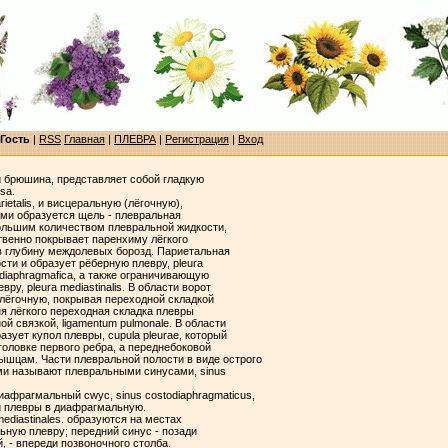
Гость
|
RSS
Главная
|
ПЛЕВРА
|
Регистрация
|
Вход
 и брюшина, представляет собой гладкую
sa.
ietalis, и висцеральную (лёгочную),
орыми образуется щель - плевральная
большим количеством плевральной жидкости,
дственно покрывает паренхиму лёгкого
 в глубину междолевых борозд. Париетальная
сти и образует рёберную плевру, pleura
a diaphragmafica, а также ограничивающую
у, pleura mediastinalis. В области ворот
 лёгочную, покрывая переходной складкой
ня лёгкого переходная складка плевры
й связкой, ligamentum pulmonale. В области
зует купол плевры, cupula pleurae, который
головке первого ребра, а переднебоковой
шцам. Части плевральной полости в виде острого
ми называют плевральными синусами, sinus
афрагмальный cwyc, sinus costodiaphragmaticus,
й плевры в диафрагмальную.
ediastinales. образуются на местах
ьную плевру; передний синус - позади
, - впереди позвоночного столба.