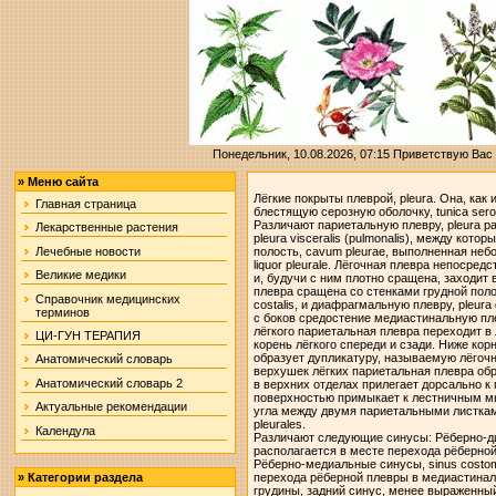
Понедельник, 10.08.2026, 07:15
Приветствую Вас
»
Меню сайта
Лёгкие покрыты плеврой, pleura. Она, как
Главная страница
блестящую серозную оболочку, tunica sero
Различают париетальную плевру, pleura par
Лекарственные растения
pleura visceralis (pulmonalis), между кот
Лечебные новости
полость, cavum pleurae, выполненная не
liquor pleurale. Лёгочная плевра непосре
Великие медики
и, будучи с ним плотно сращена, заходит
плевра сращена со стенками грудной поло
Справочник медицинских
costalis, и диафрагмальную плевру, pleur
терминов
с боков средостение медиастинальную плевр
лёгкого париетальная плевра переходит в
ЦИ-ГУН ТЕРАПИЯ
корень лёгкого спереди и сзади. Ниже кор
образует дупликатуру, называемую лёгочно
Анатомический словарь
верхушек лёгких париетальная плевра обра
Анатомический словарь 2
в верхних отделах прилегает дорсально к 
поверхностью примыкает к лестничным мы
Актуальные рекомендации
угла между двумя париетальными листка
pleurales.
Календула
Различают следующие синусы: Рёберно-ди
располагается в месте перехода рёберно
Рёберно-медиальные синусы, sinus costom
»
Категории раздела
перехода рёберной плевры в медиастинал
грудины, задний синус, менее выраженный