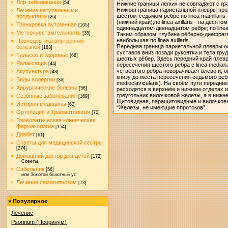
Лор-заболевания
[54]
Нижние границы лёгких не совпадают с г
Нижняя граница париетальной плевры проход
Лечение натуральными
шестом-седьмом ребре;по linea mamillaris 
продуктами
[26]
(нижний край);по linea axillaris - на десятом
Тренировка аутогенная
[105]
одиннадцатом-двенадцатом ребре; по linea
Метеочувствмтельность
[35]
Таким образом, глубина рёберно-диафрагм
наибольшая по linea axillaris.
Пропедевтика внутренних
Передняя граница париетальной плевры о
болезней
[183]
суставов вниз позади рукоятки и тела гру
Талассо и здоровье
[66]
шестых рёбер. Здесь передний край плевр
Релаксация
[44]
пересечения шестого ребра с linea mediana 
четвёртого ребра поворачивает влево и, 
Акупунктура
[48]
книзу до места пересечения седьмого ребра 
Виды аллергии
[36]
medioclavicularis). На своём пути передн
Хирургические болезни
[56]
расходятся в верхнем и нижнем отделах и
треугольник вилочковой железы, а в нижне
Сезонные заболевания
[169]
Щитовидная, паращитовидные и вилочковы
История медицины
[62]
"Железы, не имеющие ппротоков".
Ортопедия и Травмотология
[70]
Гомеопатическая клиническая
фармакология
[154]
Диабет
[61]
Советы для медицинской сестры
[274]
Домашний доктор для детей
[173]
Советы
Сабельник
[56]
или Золотой болотный ус
Лечение самогипнозом
[73]
»
Популярное
Лечение
Psorinum (Псоринум)