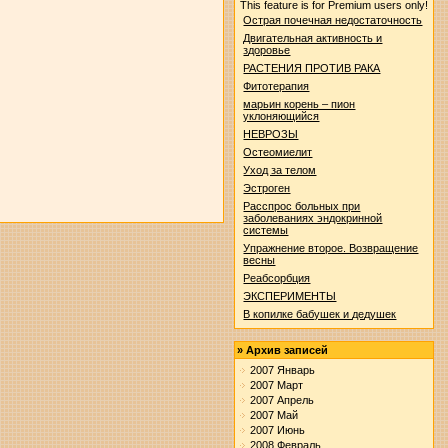
This feature is for Premium users only!
Острая почечная недостаточность
Двигательная активность и
здоровье
РАСТЕНИЯ ПРОТИВ РАКА
Фитотерапия
марьин корень – пион
уклоняющийся
НЕВРОЗЫ
Остеомиелит
Уход за телом
Эстроген
Расспрос больных при
заболеваниях эндокринной
системы
Упражнение второе. Возвращение
весны
Реабсорбция
ЭКСПЕРИМЕНТЫ
В копилке бабушек и дедушек
»
Архив записей
2007 Январь
2007 Март
2007 Апрель
2007 Май
2007 Июнь
2008 Февраль