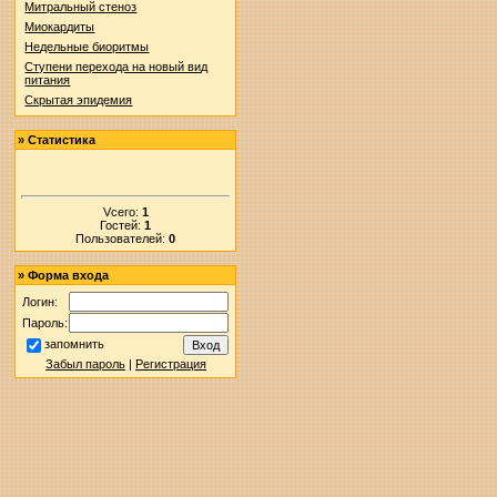
Митральный стеноз
Миокардиты
Недельные биоритмы
Ступени перехода на новый вид
питания
Скрытая эпидемия
»
Статистика
Vсего:
1
Гостей:
1
Пользователей:
0
»
Форма входа
Логин:
Пароль:
запомнить
Забыл пароль
|
Регистрация