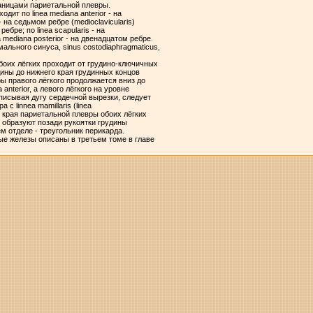
раницами париетальной плевры.
ит по linea mediana anterior - на
- на седьмом ребре (medioclavicularis)
 ребре; по linea scapularis - на
 mediana posterior - на двенадцатом ребре.
ального синуса, sinus costodiaphragmaticus,
боих лёгких проходит от грудино-ключичных
дины до нижнего края грудинных концов
ы правого лёгкого продолжается вниз до
anterior, а левого лёгкого на уровне
описывая дугу сердечной вырезки, следует
с linnea mamillaris (linea
ие края париетальной плевры обоих лёгких
 образуют позади рукоятки грудины
м отделе - треугольник перикарда.
е железы описаны в третьем томе в главе