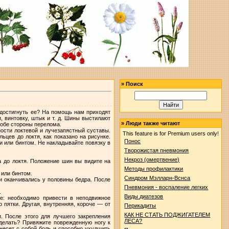
»
Поиск
 достигнуть ее? На помощь нам приходят
, винтовку, штык и т. д. Шины выстилают
»
Люди также читают
 обе стороны перелома.
ости локтевой и лучезапястный суставы.
This feature is for Premium users only!
ьцев до локтя, как показано на рисунке.
Понос
 или бинтом. Не накладывайте повязку в
Творожистая пневмония
Некроз (омертвение)
а до локтя. Положение шин вы видите на
Методы профилактики
 или бинтом.
Синдром Мэлларн-Вснса
 и оканчивались у половины бедра. После
Пневмония - воспаление легких
.
Виды диатезов
е: необходимо привести в неподвижное
пятки. Другая, внутренняя, короче — от
Перикадиты
КАК НЕ СТАТЬ ПОДЖИГАТЕЛЕМ
. После этого для лучшего закрепления
ЛЕСА?
 делать? Привяжите поврежденную ногу к
несет с собой боль и способно ухудшить