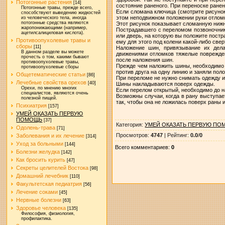
Потогонные растения
[14]
состояние раненого. При переноске ране
Потогонные травы, прежде всего,
Если сломана ключица (смотрите рисунок)
способствуют выведению жидкостей
этом неподвижном положении руки отломк
из человеческого тела, иногда
потогонные средства являются
Этот рисунок показывает сломанную нижню
жаропонижающими (например,
Пострадавшего с переломом позвоночника
ацетилсалициловая кислота).
или дверь, на которую вы положите постр
Противоопухолевые травы и
ему для этого под колени какой-либо свер
сборы
[11]
Наложение шин, привязывание их дела
В данном разделе вы можете
движениями отломков тяжелые поврежден
прочесть о том, какими бывают
после наложения шин.
противоопухолевые травы,
Прежде чем наложить шины, необходимо п
противоопухолевые сборы
против друга на одну линию и заняли пол
Общетематические статьи
[86]
При переломе не нужно снимать одежду и
Лечебные свойства орехов
[40]
Шины накладываются поверх одежды.
Орехи, по мнению многих
Если перелом открытый, необходимо до н
специалистов, являются очень
Возможны случаи, когда в рану выступае
полезной пищей.
так, чтобы она не ложилась поверх раны 
Психиатрия
[157]
УМЕЙ ОКАЗАТЬ ПЕРВУЮ
ПОМОЩЬ
[37]
Категория
:
УМЕЙ ОКАЗАТЬ ПЕРВУЮ ПО
Одолень-трава
[71]
Просмотров
:
4747
|
Рейтинг
:
0.0
/
0
Заболевания и их лечение
[314]
Уход за больными
[144]
Всего комментариев
:
0
Болезни желудка
[142]
Как бросить курить
[47]
Секреты целителей Востока
[98]
Домашний лечебник
[110]
Факультетская педиатрия
[56]
Лечение соками
[45]
Нервные болезни
[63]
Здоровье человека
[135]
Философия, физиология,
профилактика.