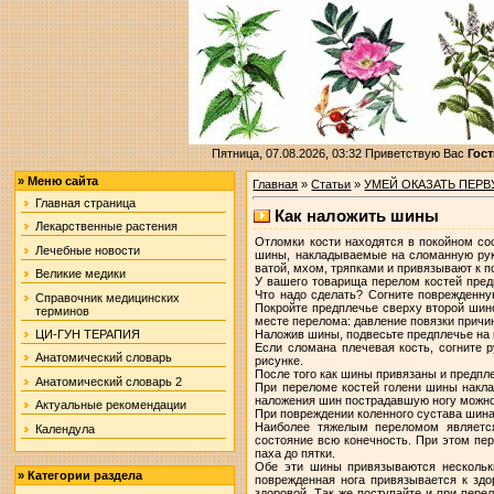
Пятница, 07.08.2026, 03:32
Приветствую Вас
Гост
»
Меню сайта
Главная
»
Статьи
»
УМЕЙ ОКАЗАТЬ ПЕР
Главная страница
Как наложить шины
Лекарственные растения
Отломки кости находятся в покойном со
Лечебные новости
шины, накладываемые на сломанную руку 
ватой, мхом, тряпками и привязывают к п
Великие медики
У вашего товарища перелом костей пред
Что надо сделать? Согните поврежденную
Справочник медицинских
Покройте предплечье сверху второй шин
терминов
месте перелома: давление повязки причи
Наложив шины, подвесьте предплечье на 
ЦИ-ГУН ТЕРАПИЯ
Если сломана плечевая кость, согните 
Анатомический словарь
рисунке.
После того как шины привязаны и предпл
Анатомический словарь 2
При переломе костей голени шины наклад
наложения шин пострадавшую ногу можно 
Актуальные рекомендации
При повреждении коленного сустава шина
Наиболее тяжелым переломом является
Календула
состояние всю конечность. При этом пе
паха до пятки.
Обе эти шины привязываются нескольки
»
Категории раздела
поврежденная нога привязывается к здо
здоровой. Так же поступайте и при пер