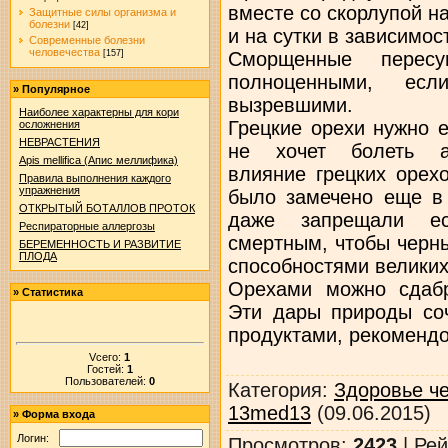
вместе со скорлупой на
Защитные силы организма и
болезни
[42]
и на сутки в зависимос
Современные болезни
человечества
Сморщенные перес
[157]
полноценными, ес
»
Популярное
вызревшими.
Наиболее характерны для кори
Грецкие орехи нужно е
осложнения
НЕВРАСТЕНИЯ
не хочет болеть ат
Apis mellifica (Апис меллифика)
влияние грецких орех
Правила выполнения каждого
упражнения
было замечено еще в
ОТКРЫТЫЙ БОТАЛЛОВ ПРОТОК
даже запрещали ес
Респираторные аллергозы
смертным, чтобы черн
БЕРЕМЕННОСТЬ И РАЗВИТИЕ
ПЛОДА
способностями великих
Орехами можно сдабр
»
Статистика
Эти дары природы соч
продуктами, рекоменд
Vсего:
1
Гостей:
1
Пользователей:
0
Категория
:
Здоровье ч
13med13
(09.06.2015)
»
Форма входа
Логин:
Просмотров
:
2423
|
Рей