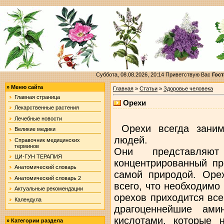
Суббота, 08.08.2026, 20:14
Приветствую Вас
Гост
»
Меню сайта
Главная
»
Статьи
»
Здоровье человека
Главная страница
Орехи
Лекарственные растения
Лечебные новости
Орехи всегда заним
Великие медики
людей.
Справочник медицинских
терминов
Они представляю
ЦИ-ГУН ТЕРАПИЯ
концентрированный пр
Анатомический словарь
самой природой. Оре
Анатомический словарь 2
всего, что необходимо 
Актуальные рекомендации
орехов приходится все
Календула
драгоценнейшие ами
кислотами, которые 
»
Категории раздела