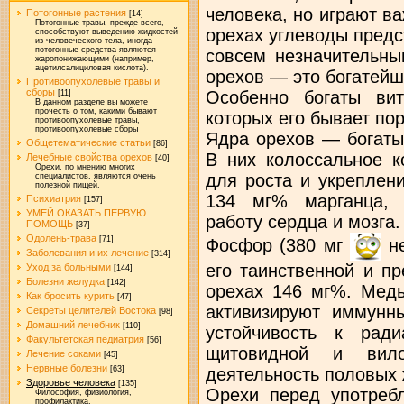
человека, но играют в
Потогонные растения
[14]
Потогонные травы, прежде всего,
орехах углеводы предс
способствуют выведению жидкостей
из человеческого тела, иногда
потогонные средства являются
совсем незначительны
жаропонижающими (например,
ацетилсалициловая кислота).
орехов — это богатейш
Противоопухолевые травы и
сборы
Особенно богаты ви
[11]
В данном разделе вы можете
прочесть о том, какими бывают
которых его бывает по
противоопухолевые травы,
противоопухолевые сборы
Ядра орехов — богаты
Общетематические статьи
[86]
В них колоссальное к
Лечебные свойства орехов
[40]
Орехи, по мнению многих
для роста и укреплен
специалистов, являются очень
полезной пищей.
134 мг% марганца, 
Психиатрия
[157]
УМЕЙ ОКАЗАТЬ ПЕРВУЮ
работу сердца и мозга
ПОМОЩЬ
[37]
Одолень-трава
[71]
Фосфор (380 мг
не
Заболевания и их лечение
[314]
его таинственной и п
Уход за больными
[144]
Болезни желудка
[142]
орехах 146 мг%. Медь
Как бросить курить
[47]
активизируют иммунн
Секреты целителей Востока
[98]
Домашний лечебник
[110]
устойчивость к рад
Факультетская педиатрия
[56]
щитовидной и вило
Лечение соками
[45]
Нервные болезни
деятельность половых 
[63]
Здоровье человека
[135]
Орехи перед употреб
Философия, физиология,
профилактика.