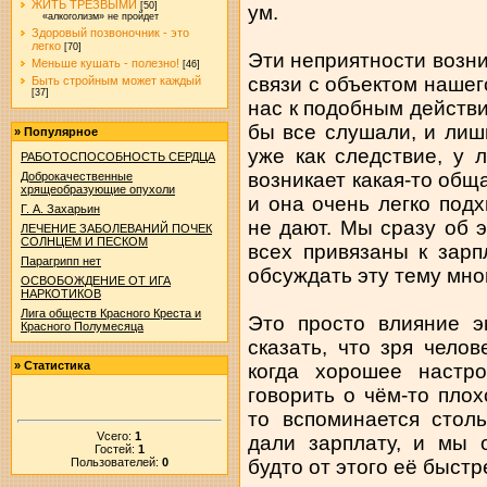
ЖИТЬ ТРЕЗВЫМИ
[50]
ум.
«алкоголизм» не пройдет
Здоровый позвоночник - это
легко
[70]
Эти неприятности возн
Меньше кушать - полезно!
[46]
связи с объектом нашег
Быть стройным может каждый
[37]
нас к подобным действи
бы все слушали, и лиш
»
Популярное
уже как следствие, у
РАБОТОСПОСОБНОСТЬ СЕРДЦА
возникает какая-то обща
Доброкачественные
хрящеобразующие опухоли
и она очень легко подх
Г. А. Захарьин
не дают. Мы сразу об э
ЛЕЧЕНИЕ ЗАБОЛЕВАНИЙ ПОЧЕК
СОЛНЦЕМ И ПЕСКОМ
всех привязаны к зарп
Парагрипп нет
обсуждать эту тему мно
ОСВОБОЖДЕНИЕ ОТ ИГА
НАРКОТИКОВ
Лига обществ Красного Креста и
Это просто влияние э
Красного Полумесяца
сказать, что зря чело
»
Статистика
когда хорошее настр
говорить о чём-то плох
то вспоминается стол
Vсего:
1
дали зарплату, и мы 
Гостей:
1
Пользователей:
0
будто от этого её быстр