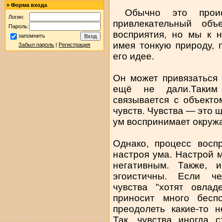
»
Форма входа
Обычно это происх
Логин:
привлекательный об
Пароль:
восприятия, но мы к 
запомнить
имея тонкую природу,
Забыл пароль
|
Регистрация
его идее.
Он может привязаться 
ещё не дали.Таким
связывается с объект
чувств. Чувства — это 
ум воспринимает окруж
Однако, процесс восп
настроя ума. Настрой м
негативным. Также, 
эгоистичны. Если че
чувства "хотят овла
приносит много беспо
преодолеть какие-то 
Так, чувства иногда 