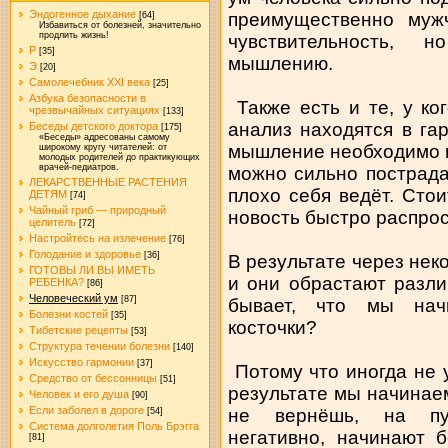
Эндогенное дыхание
преимущественно муж
[64]
Избавиться от болезней, значительно
продлить жизнь!
чувствительность, 
Р
[35]
мышлению.
Э
[20]
Самолечебник XXI века
[25]
Азбука безопасности в
Также есть и те, у ко
чрезвычайных ситуациях
[133]
анализ находятся в га
Беседы детского доктора
[175]
«Беседы» адресованы самому
мышление необходимо н
широкому кругу читателей: от
молодых родителей до практикующих
врачей-педиатров.
можно сильно пострадат
ЛЕКАРСТВЕННЫЕ РАСТЕНИЯ
плохо себя ведёт. Стои
ДЕТЯМ
[74]
Чайный гриб — природный
новость быстро распрос
целитель
[72]
Настройтесь на излечение
[76]
Голодание и здоровье
[36]
В результате через нек
ГОТОВЫ ЛИ ВЫ ИМЕТЬ
и они обрастают разл
РЕБЕНКА?
[86]
Человеческий ум
[87]
бывает, что мы нач
Болезни костей
[35]
косточки?
Тибетские рецепты
[53]
Структура течении болезни
[140]
Искусство гармонии
[37]
Потому что иногда не у
Средство от бессонницы
[51]
результате мы начинаем
Человек и его душа
[90]
Если заболел в дороге
не вернёшь, на пус
[54]
Система долголетия Поль Брэгга
негативно, начинают б
[81]