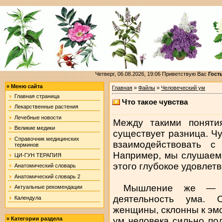
Четверг, 06.08.2026, 19:06
Приветствую Вас
Гост
»
Меню сайта
Главная
»
Файлы
»
Человеческий ум
Главная страница
Что такое чувства
Лекарственные растения
Лечебные новости
Между такими понятия
Великие медики
существует разница. Ч
Справочник медицинских
взаимодействовать с
терминов
Например, мы слушаем
ЦИ-ГУН ТЕРАПИЯ
этого глубокое удовлет
Анатомический словарь
Анатомический словарь 2
Мышление же — эт
Актуальные рекомендации
деятельность ума. 
Календула
женщины, склонны к эм
ум человека сильно по
»
Категории раздела