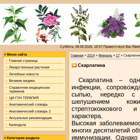
Суббота, 08.08.2026, 18:57
Приветствую Вас
Гост
»
Меню сайта
Главная
»
2014
»
Февраль
»
17
» Скарлати
Главная страница
Скарлатина
Лекарственные растения
Лечебные новости
Скарлатина – одна
Великие медики
инфекции, сопровожд
Справочник медицинских
терминов
сыпью, нередко с 
ЦИ-ГУН ТЕРАПИЯ
шелушением кож
Анатомический словарь
стрептококкового и
Анатомический словарь 2
характера.
Актуальные рекомендации
Высокая заболеваемос
Календула
многих десятилетий об
иммунизации. Однако 
»
Категории раздела