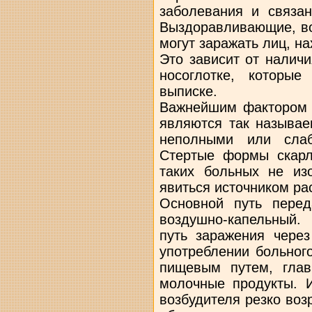
заболевания и связан
Выздоравливающие, во
могут заражать лиц, н
Это зависит от наличи
носоглотке, которы
выписке.
Важнейшим фактором 
являются так называ
неполными или слаб
Стертые формы скарл
таких больных не из
явиться источником р
Основной путь пере
воздушно-капельный.
путь заражения чере
употреблении больног
пищевым путем, гла
молочные продукты. И
возбудителя резко воз