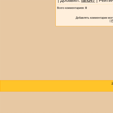
|
Добавил
:
farid47
|
Рейти
Всего комментариев
:
0
Добавлять комментарии могу
[
Р
1