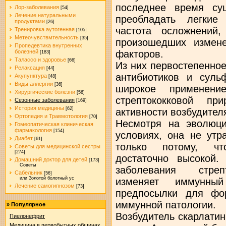
последнее время су
Лор-заболевания
[54]
Лечение натуральными
преобладать легкие
продуктами
[26]
частота осложнений
Тренировка аутогенная
[105]
Метеочувствмтельность
[35]
произошедших измен
Пропедевтика внутренних
факторов.
болезней
[183]
Талассо и здоровье
[66]
Из них первостепенное
Релаксация
[44]
антибиотиков и суль
Акупунктура
[48]
Виды аллергии
[36]
широкое применен
Хирургические болезни
[56]
стрептококковой п
Сезонные заболевания
[169]
История медицины
[62]
активности возбудител
Ортопедия и Травмотология
[70]
Несмотря на эволюц
Гомеопатическая клиническая
фармакология
[154]
условиях, она не утр
Диабет
[61]
только потому, чт
Советы для медицинской сестры
[274]
достаточно высокой.
Домашний доктор для детей
[173]
Советы
заболевания стрепт
Сабельник
[56]
или Золотой болотный ус
изменяет иммунны
Лечение самогипнозом
[73]
предпосылки для фо
иммунной патологии.
»
Популярное
Возбудитель скарлатин
Пиелонефрит
Медицина в первобытных общинах