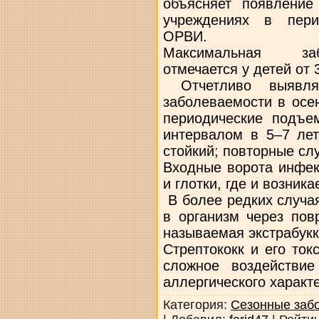
объясняет появление
учреждениях в пери
ОРВИ.
Максимальная заб
отмечается у детей от 3
Отчетливо выявля
заболеваемости в осе
периодические подъе
интервалом в 5–7 лет
стойкий; повторные сл
Входные ворота инфек
и глотки, где и возника
В более редких случая
в организм через пов
называемая экстрабукк
Стрептококк и его ток
сложное воздействие 
аллергического характ
Категория
:
Сезонные заб