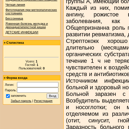
группы A, имеющий бо
Четкая линия
Каждый из них, поми
Фитотерапия при метеопатических
ангину, рожистое 
состояниях
Бессонница
заболевания, как 
Язвенная болезнь желудка и
Общепризнанна роль г
двенадцатиперстной кишки
ДЕТСКИЕ ИНФЕКЦИИ
развитии ревматизма, 
Стрептококк хорошо
»
Статистика
длительно (месяцам
органических субстрат
течение 1 ч не теряе
Vсего:
1
Гостей:
1
чувствителен к возде
Пользователей:
0
средств и антибиотико
»
Форма входа
Источником инфекци
Логин:
больной и здоровый но
Пароль:
Больной заразен с 
запомнить
Возбудитель выделяет
Забыл пароль
|
Регистрация
и носоглотки; он 
отделяемом из разли
(отит, синусит, гн
Заразность больного 