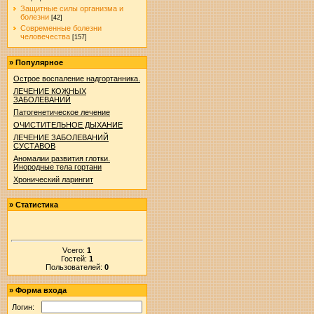
Защитные силы организма и
болезни
[42]
Современные болезни
человечества
[157]
»
Популярное
Острое воспаление надгортанника.
ЛЕЧЕНИЕ КОЖНЫХ
ЗАБОЛЕВАНИЙ
Патогенетическое лечение
ОЧИСТИТЕЛЬНОЕ ДЫХАНИЕ
ЛЕЧЕНИЕ ЗАБОЛЕВАНИЙ
СУСТАВОВ
Аномалии развития глотки.
Инородные тела гортани
Хронический ларингит
»
Статистика
Vсего:
1
Гостей:
1
Пользователей:
0
»
Форма входа
Логин: