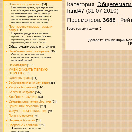
Категория
:
Общетематич
Потогонные растения
[14]
Потогонные травы, прежде всего,
farid47
(31.07.2010)
способствуют выведению жидкостей
из человеческого тела, иногда
потогонные средства являются
Просмотров
:
3688
|
Рей
жаропонижающими (например,
ацетилсалициловая кислота).
Противоопухолевые травы и
Всего комментариев
:
0
сборы
[11]
В данном разделе вы можете
прочесть о том, какими бывают
противоопухолевые травы,
Добавлять комментарии могу
противоопухолевые сборы
[
Р
Общетематические статьи
[86]
Лечебные свойства орехов
[40]
Орехи, по мнению многих
специалистов, являются очень
полезной пищей.
Психиатрия
[157]
УМЕЙ ОКАЗАТЬ ПЕРВУЮ
ПОМОЩЬ
[37]
Одолень-трава
[71]
Заболевания и их лечение
[314]
Уход за больными
[144]
Болезни желудка
[142]
Как бросить курить
[47]
Секреты целителей Востока
[98]
Домашний лечебник
[110]
Факультетская педиатрия
[56]
Лечение соками
[45]
Нервные болезни
[63]
Здоровье человека
[135]
Философия, физиология,
профилактика.