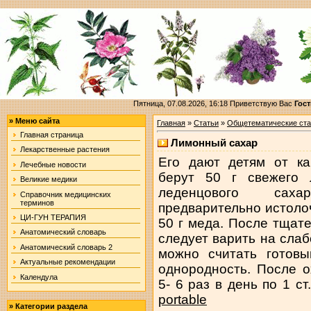
Пятница, 07.08.2026, 16:18
Приветствую Вас
Гост
»
Меню сайта
Главная
»
Статьи
»
Общетематические ста
Главная страница
Лимонный сахар
Лекарственные растения
Его дают детям от ка
Лечебные новости
берут 50 г свежего 
Великие медики
леденцового сах
Справочник медицинских
терминов
предварительно истоло
ЦИ-ГУН ТЕРАПИЯ
50 г меда. После тщат
Анатомический словарь
следует варить на сла
Анатомический словарь 2
можно считать готовы
Актуальные рекомендации
однородность. После 
Календула
5- 6 раз в день по 1 ст
portable
»
Категории раздела