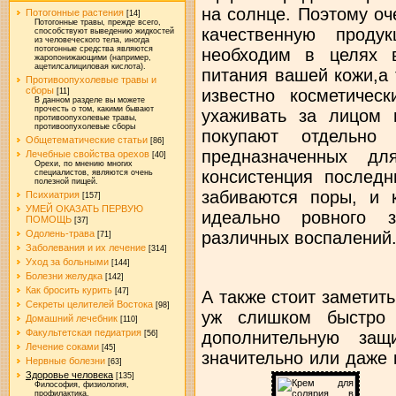
на солнце. Поэтому о
Потогонные растения
[14]
Потогонные травы, прежде всего,
качественную проду
способствуют выведению жидкостей
из человеческого тела, иногда
потогонные средства являются
необходим в целях 
жаропонижающими (например,
ацетилсалициловая кислота).
питания вашей кожи,а 
Противоопухолевые травы и
сборы
известно косметичес
[11]
В данном разделе вы можете
прочесть о том, какими бывают
ухаживать за лицом 
противоопухолевые травы,
противоопухолевые сборы
покупают отдельно
Общетематические статьи
[86]
предназначенных дл
Лечебные свойства орехов
[40]
Орехи, по мнению многих
консистенция последн
специалистов, являются очень
полезной пищей.
забиваются поры, и 
Психиатрия
[157]
УМЕЙ ОКАЗАТЬ ПЕРВУЮ
идеально ровного з
ПОМОЩЬ
[37]
различных воспалений
Одолень-трава
[71]
Заболевания и их лечение
[314]
Уход за больными
[144]
Болезни желудка
[142]
Как бросить курить
[47]
А также стоит заметить
Секреты целителей Востока
[98]
уж слишком быстро 
Домашний лечебник
[110]
Факультетская педиатрия
дополнительную защ
[56]
Лечение соками
[45]
значительно или даже
Нервные болезни
[63]
Здоровье человека
[135]
Философия, физиология,
профилактика.