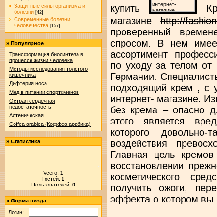
купить
Кре
Защитные силы организма и
болезни
[42]
магазине
http://fashio
Современные болезни
человечества
[157]
проверенный времен
спросом. В нем имее
»
Популярное
ассортимент професси
Трансформация биосинтеза в
процессе жизни человека
по уходу за телом от
Методы исследования толстого
Германии. Специалист
кишечника
Дифтерия носа
подходящий крем , с 
Мед в питании спортсменов
интернет- магазине. И
Острая сердечная
недостаточность
без крема – опасно д
Астеническая
этого является вред
Coffea arabica (Коффеа арабика)
которого довольно-
воздействия превос
»
Статистика
Главная цель кремов
восстановлении прежн
Vсего:
1
косметического сре
Гостей:
1
Пользователей:
0
получить ожоги, пер
эффекта о котором вы 
»
Форма входа
Логин: