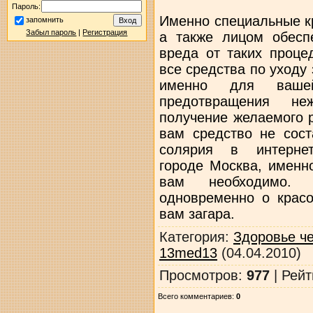
Пароль:
Именно специальные к
запомнить
Забыл пароль
|
Регистрация
а также лицом обесп
вреда от таких проце
все средства по уходу
именно для ваше
предотвращения не
получение желаемого 
вам средство не сост
солярия в интернет-м
городе Москва, именн
вам необходимо. 
одновременно о красо
вам загара.
Категория
:
Здоровье ч
13med13
(04.04.2010)
Просмотров
:
977
|
Рейт
Всего комментариев
:
0