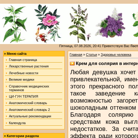
Пятница, 07.08.2026, 20:41
Приветствую Вас
Гост
»
Меню сайта
Главная
»
Статьи
»
Здоровье человека
Главная страница
Крем для солярия в интер
Лекарственные растения
Любая девушка хочет 
Лечебные новости
привлекательной, име
Великие медики
этого прекрасного по
Справочник медицинских
терминов
такое заведение к
ЦИ-ГУН ТЕРАПИЯ
возможностью загор
Анатомический словарь
шоколадным оттенком 
Анатомический словарь 2
Благодаря солярию
Актуальные рекомендации
средствам кожа выг
Календула
недостатков. За счи
эффекта ради которог
»
Категории раздела