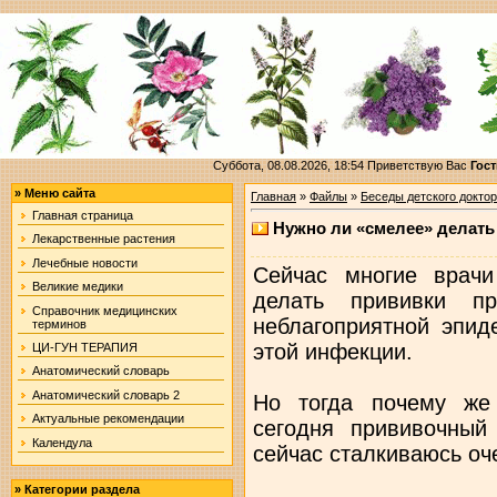
Суббота, 08.08.2026, 18:54
Приветствую Вас
Гост
»
Меню сайта
Главная
»
Файлы
»
Беседы детского докто
Главная страница
Нужно ли «смелее» делать
Лекарственные растения
Лечебные новости
Сейчас многие врачи
Великие медики
делать прививки п
Справочник медицинских
неблагоприятной эпид
терминов
этой инфекции.
ЦИ-ГУН ТЕРАПИЯ
Анатомический словарь
Анатомический словарь 2
Но тогда почему же
Актуальные рекомендации
сегодня прививочны
Календула
сейчас сталкиваюсь оче
»
Категории раздела