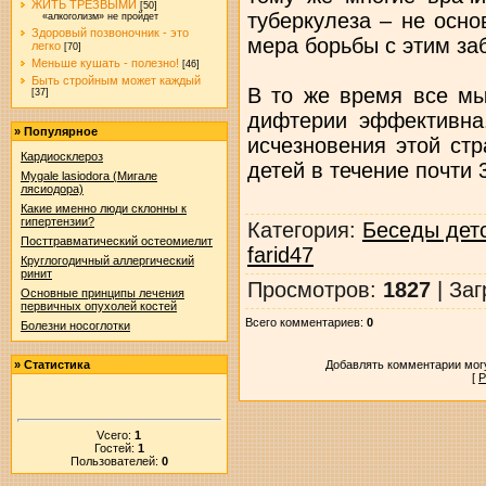
ЖИТЬ ТРЕЗВЫМИ
[50]
туберкулеза – не осно
«алкоголизм» не пройдет
Здоровый позвоночник - это
мера борьбы с этим за
легко
[70]
Меньше кушать - полезно!
[46]
Быть стройным может каждый
В то же время все мы
[37]
дифтерии эффективна
»
Популярное
исчезновения этой ст
Кардиосклероз
детей в течение почти 3
Mygale lasiodora (Мигале
лясиодора)
Какие именно люди склонны к
гипертензии?
Категория
:
Беседы детс
Посттравматический остеомиелит
farid47
Круглогодичный аллергический
ринит
Просмотров
:
1827
|
Заг
Основные принципы лечения
первичных опухолей костей
Всего комментариев
:
0
Болезни носоглотки
Добавлять комментарии могу
»
Статистика
[
Р
Vсего:
1
Гостей:
1
Пользователей:
0