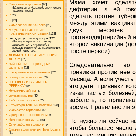
Мама хочет сделат
Эндогенное дыхание
[64]
дифтерии, а ей гово
Избавиться от болезней, значительно
продлить жизнь!
сделать против тубер
Р
[35]
Э
[20]
между этими вакцина
Самолечебник XXI века
[25]
двух месяцев.
Азбука безопасности в
чрезвычайных ситуациях
[133]
противодифтерийный и
Беседы детского доктора
[175]
«Беседы» адресованы самому
второй вакцинации (до
широкому кругу читателей: от
молодых родителей до практикующих
после первой).
врачей-педиатров.
ЛЕКАРСТВЕННЫЕ РАСТЕНИЯ
ДЕТЯМ
[74]
Следовательно, во
Чайный гриб — природный
целитель
[72]
прививка против нее 
Настройтесь на излечение
[76]
Голодание и здоровье
месяца. А если учесть 
[36]
ГОТОВЫ ЛИ ВЫ ИМЕТЬ
это дети, прививки ко
РЕБЕНКА?
[86]
Человеческий ум
[87]
из-за частых болезней
Болезни костей
[35]
заболеть, то прививк
Тибетские рецепты
[53]
Структура течении болезни
время. Правильно ли э
[140]
Искусство гармонии
[37]
Средство от бессонницы
[51]
Не нужно ли сейчас н
Человек и его душа
[90]
Если заболел в дороге
[54]
чтобы большее число 
Система долголетия Поль Брэгга
[81]
тому же многие врачи