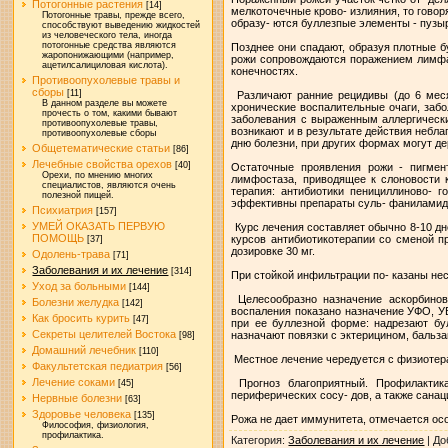
Потогонные растения
[14]
мелкоточечные крово- излияния, то гово
Потогонные травы, прежде всего,
образу- ются буллезпые элементы - пузы
способствуют выведению жидкостей
из человеческого тела, иногда
потогонные средства являются
Позднее они спадают, образуя плотные б
жаропонижающими (например,
рожи сопровождаются поражением лимфа
ацетилсалициловая кислота).
конечностях.
Противоопухолевые травы и
сборы
[11]
Различают ранние рецидивы (до 6 меся
В данном разделе вы можете
хронические воспалительные очаги, забо
прочесть о том, какими бывают
заболевания с выраженным аллергически
противоопухолевые травы,
возникают и в результате действия небл
противоопухолевые сборы
дню болезни, при других формах могут де
Общетематические статьи
[86]
Лечебные свойства орехов
[40]
Остаточные проявления рожи - пигмен
Орехи, по мнению многих
лимфостаза, приводящее к слоновости к
специалистов, являются очень
терапия: антибиотики пенициллиново- г
полезной пищей.
эффективны препараты суль- фаниламидо
Психиатрия
[157]
УМЕЙ ОКАЗАТЬ ПЕРВУЮ
Курс лечения составляет обычно 8-10 дн
ПОМОЩЬ
курсов антибиотикотерапии со сменой п
[37]
дозировке 30 мг.
Одолень-трава
[71]
Заболевания и их лечение
[314]
При стойкой инфильтрации по- казаны нес
Уход за больными
[144]
Целесообразно назначение аскорбиново
Болезни желудка
[142]
воспаления показано назначение УФО, У
Как бросить курить
[47]
при ее буллезной форме: надрезают бу
Секреты целителей Востока
назначают повязки с эктерицином, бальз
[98]
Домашний лечебник
[110]
Местное лечение чередуется с физиотер
Факультетская педиатрия
[56]
Лечение соками
Прогноз благоприятный. Профилактика
[45]
периферических сосу- дов, а также санац
Нервные болезни
[63]
Здоровье человека
[135]
Рожа не дает иммунитета, отмечается о
Философия, физиология,
профилактика.
Категория
:
Заболевания и их лечение
|
До