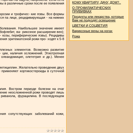
КОМУ КВАРТИРУ, ДАЧУ, ДОМ?..
мы в различные сроки после ее появления
О ПРОФИЛАКТИЧЕСКИХ
ПРИВИВКАХ
 эрозии и трофичес- кие язвы. Все формы
Продукты или лекарства, которые
я па лице, рецидивирующая - на нижних
Вам не подходят освещение
ЦВЕТКИ И СОЦВЕТИЯ
аболевания. Наибольшее значение имеют
Варикозные вены на ногах
бофлебит, ва- рикозное расширение вен);
- козы, периферические язвы). Рецидивы
Рожа
ния эритематозной рожи про- ходят к 5-8
ллезных элементов. Возможно развитие
- ции, наличия осложнений. Этиотропная
 олеандомицип, олететрип и др.). Менее
 метициллин. Желательно проведение двух
е применяют кортикостероиды в суточной
апия. Востром периоде болезни на очаг
чение неосложненной рожи проводят лишь
м риванола, фурацилина. В последующем
ения сопутствующих заболеваний кожи,