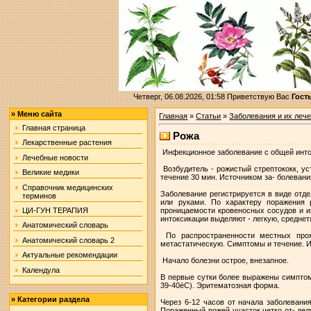
Четверг, 06.08.2026, 01:58
Приветствую Вас
Гост
»
Меню сайта
Главная
»
Статьи
»
Заболевания и их леч
Главная страница
Рожа
Лекарственные растения
Инфекционное заболевание с общей инто
Лечебные новости
Возбудитель - рожистый стрептококк, ус
Великие медики
течение 30 мин. Источником за- болевани
Справочник медицинских
Заболевание регистрируется в виде отд
терминов
или руками. По характеру поражения 
проницаемости кровеносных сосудов и и
ЦИ-ГУН ТЕРАПИЯ
интоксикации выделяют - легкую, средне
Анатомический словарь
По распространенности местных прояв
Анатомический словарь 2
метастатическую. Симптомы и течение. И
Актуальные рекомендации
Начало болезни острое, внезапное.
Календула
В первые сутки более выражены симптом
39-40ёС). Эритематозная форма.
»
Категории раздела
Через 6-12 часов от начала заболевания
Пораженный рожей участок четко от- дел