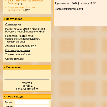
Защитные силы организма и
Просмотров
:
2487
|
Рейтинг
:
0.0
/
0
болезни
[42]
Современные болезни
Всего комментариев
:
0
человечества
[157]
»
Популярное
Стенокардия
Развитие анатомии и хирургии в
России в первой половине XIX в
Переломы костей таза,
осложненные повреждением
тазовых органов
Адгезивный средний отит
Стеноз привратника
Травматический шок
Curare (Кураре)
»
Статистика
Vсего:
1
Гостей:
1
Пользователей:
0
»
Форма входа
Логин:
Пароль: