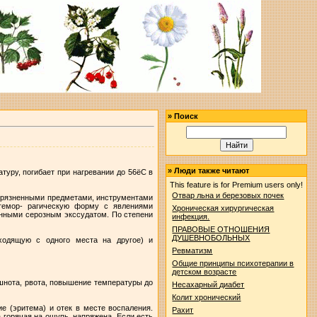
»
Поиск
»
Люди также читают
туру, погибает при нагревании до 56ёС в
This feature is for Premium users only!
Отвар льна и березовых почек
агрязненными предметами, инструментами
 гемор- рагическую форму с явлениями
Хроническая хирургическая
енными серозным экссудатом. По степени
инфекция.
ПРАВОВЫЕ ОТНОШЕНИЯ
ДУШЕВНОБОЛЬНЫХ
еходящую с одного места на другое) и
Ревматизм
Общие принципы психотерапии в
детском возрасте
шнота, рвота, повышение температуры до
Несахарный диабет
Колит хронический
ие (эритема) и отек в месте воспаления.
Рахит
 горячая на ощупь, напряжена. Если есть