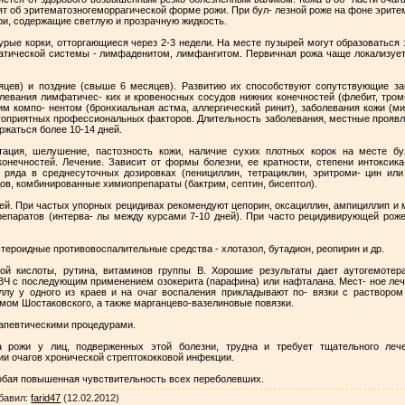
рят об эритематозногеморрагической форме рожи. При бул- лезной роже на фоне эрите
ри, содержащие светлую и прозрачную жидкость.
урые корки, отторгающиеся через 2-3 недели. На месте пузырей могут образоваться
тической системы - лимфаденитом, лимфангитом. Первичная рожа чаще локализуетс
цев) и поздние (свыше 6 месяцев). Развитию их способствуют сопутствующие з
левания лимфатичес- ких и кровеносных сосудов нижних конечностей (флебит, тром
м компо- нентом (бронхиальная астма, аллергический ринит), заболевания кожи (ми
агоприятных профессиональных факторов. Длительность заболевания, местные проявле
ржаться более 10-14 дней.
тация, шелушение, пастозность кожи, наличие сухих плотных корок на месте бу
онечностей. Лечение. Зависит от формы болезни, ее кратности, степени интоксика
о ряда в среднесуточных дозировках (пенициллин, тетрациклин, эритроми- цин или
в, комбинированные химиопрепараты (бактрим, септин, бисептол).
ей. При частых упорных рецидивах рекомендуют цепорин, оксациллин, ампициллип и
репаратов (интерва- лы между курсами 7-10 дней). При часто рецидивирующей рож
тероидные противовоспалительные средства - хлотазол, бутадион, реопирин и др.
й кислоты, рутина, витаминов группы В. Хорошие результаты дает аутогемотер
ВЧ с последующим применением озокерита (парафина) или нафталана. Мест- ное ле
ллу у одного из краев и на очаг воспаления прикладывают по- вязки с растворо
амом Шостаковского, а также марганцево-вазелиновые повязки.
апевтическими процедурами.
 рожи у лиц, подверженных этой болезни, трудна и требует тщательного леч
ии очагов хронической стрептококковой инфекции.
собая повышенная чувствительность всех переболевших.
бавил
:
farid47
(12.02.2012)