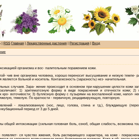
ь
|
RSS
Главная
|
Лекарственные растения
|
Регистрация
|
Вход
ение
ксикацией организма и вос- палительным поражением кожи.
той- чив вне организма человека, хорошо переносит высушивание и низкую темпе- ра
я является больной и носитель. Контагиозность (заразность) нез- начительная.
ельных случаев. Зара- жение происходит в основном при нарушении целости кожи з
различают: 1) эритематозную форму в виде покраснения и отечности кожи; 2)
х кро- воточивости; 3) буллезную форму с пузырями на воспаленной коже, напол- н
тяжелую, тяжелую. По кратности - первичную, рецидивирующую, повторную.
лений - локализованную (нос, лицо, голова, спина и тд.), блуждающую (пер
нкубационный период от 3 до 5 дней.
ы общей интоксикации (сильная головная боль, озноб, общая слабость, возможна то
 появляет- ся чувство жжения, боль распирающего характера, на коже - покраснен
яется от здорового возвышенным резко болезненным валиком. Кожа в об- ласти очага