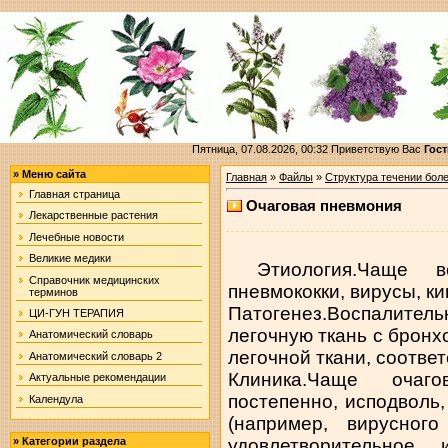
Пятница, 07.08.2026, 00:32
Приветствую Вас
Гост
»
Меню сайта
Главная
»
Файлы
»
Структура течении бол
Главная страница
Очаговая пневмония
Лекарственные растения
Лечебные новости
Великие медики
Этиология.Чаще вс
Справочник медицинских
пневмококки, вирусы, к
терминов
Патогенез.Воспалит
ЦИ-ГУН ТЕРАПИЯ
легочную ткань с бронх
Анатомический словарь
легочной ткани, соотве
Анатомический словарь 2
Клиника.Чаще очаго
Актуальные рекомендации
постепенно, исподволь
Календула
(например, вирусного
удовлетворительное,
»
Категории раздела