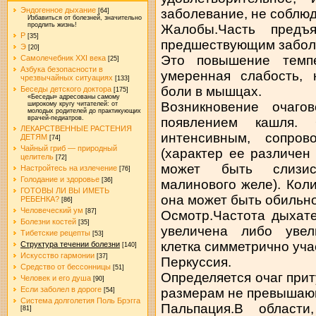
Эндогенное дыхание
заболевание, не соблю
[64]
Избавиться от болезней, значительно
продлить жизнь!
Жалобы.Часть предъ
Р
[35]
предшествующим забол
Э
[20]
Это повышение темп
Самолечебник XXI века
[25]
Азбука безопасности в
умеренная слабость, 
чрезвычайных ситуациях
[133]
боли в мышцах.
Беседы детского доктора
[175]
«Беседы» адресованы самому
Возникновение очаго
широкому кругу читателей: от
молодых родителей до практикующих
врачей-педиатров.
появлением кашля.
ЛЕКАРСТВЕННЫЕ РАСТЕНИЯ
интенсивным, сопров
ДЕТЯМ
[74]
Чайный гриб — природный
(характер ее различен
целитель
[72]
может быть слизист
Настройтесь на излечение
[76]
Голодание и здоровье
[36]
малинового желе). Кол
ГОТОВЫ ЛИ ВЫ ИМЕТЬ
она может быть обильно
РЕБЕНКА?
[86]
Человеческий ум
[87]
Осмотр.Частота дыхат
Болезни костей
[35]
увеличена либо увел
Тибетские рецепты
[53]
клетка симметрично уча
Структура течении болезни
[140]
Искусство гармонии
[37]
Перкуссия.
Средство от бессонницы
[51]
Определяется очаг прит
Человек и его душа
[90]
Если заболел в дороге
размерам не превышающ
[54]
Система долголетия Поль Брэгга
Пальпация.В области
[81]