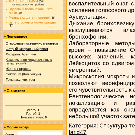
ЖИТЬ ТРЕЗВЫМИ
[50]
воспалительный очаг, 
«алкоголизм» не пройдет
усиление голосового д
Здоровый позвоночник - это
легко
[70]
Аускультация.
Меньше кушать - полезно!
[46]
Дыхание бронховезику
Быть стройным может каждый
[37]
выслушиваются в
бронхофонии.
»
Популярное
Лабораторные метод
Отношение постепенно меняется
крови – повышение СО
Острый катаральный ринит
Хирургия. Асептика
высоких значений, к
Какие именно люди склонны к
Лейкоцитоз со сдвиго
гипертензии?
умеренный.
Жертвы стресса
Colchicum (Кольхикум)
Микроскопия мокроты и
Точки акупунктуры
позволяют верифициро
его чувствительность к
»
Статистика
Рентгенологическое и
локализацию и раз
определяется как оч
Vсего:
1
Гостей:
1
небольшой участок затем
Пользователей:
0
Категория
:
Структура т
»
Форма входа
farid47
Логин: