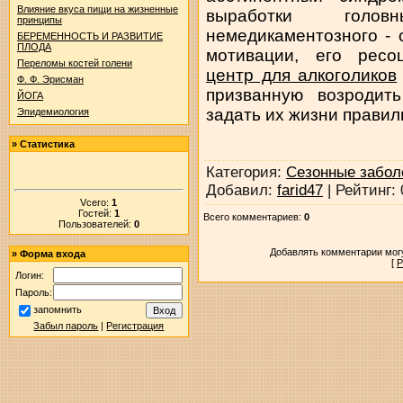
Влияние вкуса пищи на жизненные
выработки голо
принципы
немедикаментозного - 
БЕРЕМЕННОСТЬ И РАЗВИТИЕ
ПЛОДА
мотивации, его ресо
Переломы костей голени
центр для алкоголиков
Ф. Ф. Эрисман
призванную возродит
ЙОГА
задать их жизни правил
Эпидемиология
»
Статистика
Категория
:
Сезонные забол
Добавил
:
farid47
|
Рейтинг
:
Vсего:
1
Гостей:
1
Всего комментариев
:
0
Пользователей:
0
Добавлять комментарии могу
»
Форма входа
[
Р
Логин:
Пароль:
запомнить
Забыл пароль
|
Регистрация