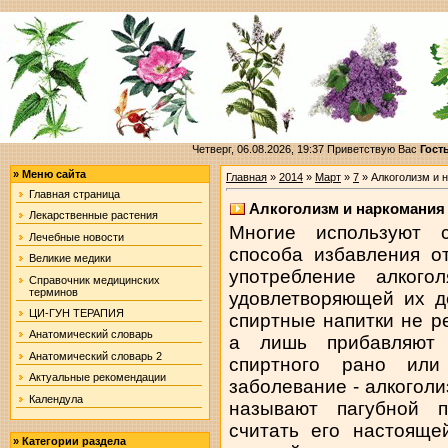
Четверг, 06.08.2026, 19:37
Приветствую Вас
Гост
»
Меню сайта
Главная
»
2014
»
Март
»
7
» Алкоголизм и 
Главная страница
Алкоголизм и наркомания
Лекарственные растения
Многие используют 
Лечебные новости
способа избавления о
Великие медики
употребление алког
Справочник медицинских
терминов
удовлетворяющей их де
ЦИ-ГУН ТЕРАПИЯ
спиртные напитки не 
Анатомический словарь
а лишь прибавляют 
Анатомический словарь 2
спиртного рано или
Актуальные рекомендации
заболевание - алкогол
Календула
называют пагубной п
считать его настояще
»
Категории раздела