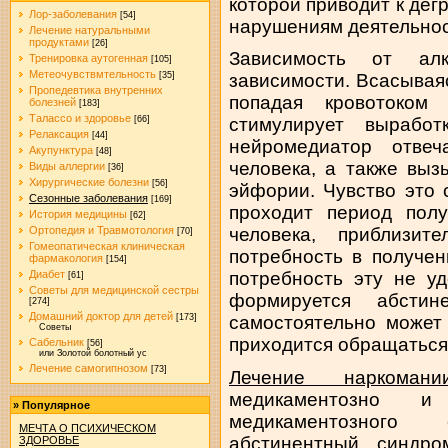
которой приводит к де
Лор-заболевания
[54]
нарушениям деятельнос
Лечение натуральными
продуктами
[26]
Зависимость от алк
Тренировка аутогенная
[105]
Метеочувствмтельность
[35]
зависимости. Всасывая
Пропедевтика внутренних
попадая кровотоком 
болезней
[183]
Талассо и здоровье
[66]
стимулирует вырабо
Релаксация
[44]
нейромедиатор отве
Акупунктура
[48]
человека, а также выз
Виды аллергии
[36]
Хирургические болезни
[56]
эйфории. Чувство это 
Сезонные заболевания
[169]
проходит период полу
История медицины
[62]
Ортопедия и Травмотология
человека, приблизит
[70]
Гомеопатическая клиническая
потребность в получен
фармакология
[154]
Диабет
потребность эту не уд
[61]
Советы для медицинской сестры
формируется абстин
[274]
Домашний доктор для детей
[173]
самостоятельно может
Советы
приходится обращаться
Сабельник
[56]
или Золотой болотный ус
Лечение самогипнозом
[73]
Лечение наркома
медикаментозно и
»
Популярное
медикаментозного
МЕЧТА О ПСИХИЧЕСКОМ
абстинентный синдро
ЗДОРОВЬЕ