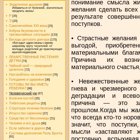
понимание смысла жи
Эндогенное дыхание
[64]
желания сделать всех
Избавиться от болезней, значительно
продлить жизнь!
результате совершён
Р
[35]
Э
[20]
поступков.
Самолечебник XXI века
[25]
Азбука безопасности в
чрезвычайных ситуациях
[133]
• Страстные желания 
Беседы детского доктора
[175]
«Беседы» адресованы самому
выгодой, приобрете
широкому кругу читателей: от
молодых родителей до практикующих
материальными блага
врачей-педиатров.
ЛЕКАРСТВЕННЫЕ РАСТЕНИЯ
Причина их возн
ДЕТЯМ
[74]
материального счастья
Чайный гриб — природный
целитель
[72]
Настройтесь на излечение
[76]
Голодание и здоровье
• Невежественные же
[36]
ГОТОВЫ ЛИ ВЫ ИМЕТЬ
гнева и чрезмерного
РЕБЕНКА?
[86]
Человеческий ум
[87]
деградации и всево
Болезни костей
[35]
причина — это з
Тибетские рецепты
[53]
Структура течении болезни
прошлом.Когда мы жал
[140]
Искусство гармонии
[37]
что всегда кто-то норо
Средство от бессонницы
[51]
значит, что поступк
Человек и его душа
[90]
Если заболел в дороге
[54]
мысли «заставляют ж
Система долголетия Поль Брэгга
[81]
постоянно вспыхива