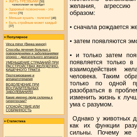
ЖИТЬ ТРЕЗВЫМИ
[50]
желания, агрессию 
«алкоголизм» не пройдет
Здоровый позвоночник - это
образом:
легко
[70]
Меньше кушать - полезно!
[46]
Быть стройным может каждый
• сначала рождается ж
[37]
»
Популярное
• затем появляются эм
Vinca minor (Винка минор)
Способы лечения больных с
повреждениями и заболеваниями
• и только затем поя
опорно – двигательного аппарата
появляется только в 
УМЕНЬШЕНИЕ СТРАДАНИЙ ПРИ
РАССТРОЙСТВАХ ЖЕЛУДОЧНО-
взаимодействия же
КИШЕЧНОГО ТРАКТА
человека. Таким обр
Протезирование и
аппаратотерапия
только по одной п
ВОДОЛЕЧЕНИЕ ПРИ
ВОСПАЛИТЕЛЬНЫХ
разобраться в пробле
ЗАБОЛЕВАНИЯХ
изменить жизнь к луч
Какие именно люди склонны к
гипертензии?
ума с разумом.
СПОКОЙСТВИЕ ИЛИ
СОБРАННОСТЬ
Однако у животных до
»
Статистика
как их функции раз
сильны. Почему же 