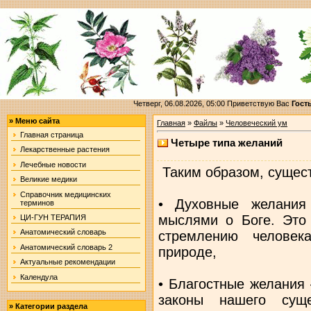
Четверг, 06.08.2026, 05:00
Приветствую Вас
Гост
»
Меню сайта
Главная
»
Файлы
»
Человеческий ум
Главная страница
Четыре типа желаний
Лекарственные растения
Лечебные новости
Таким образом, сущест
Великие медики
Справочник медицинских
• Духовные желания
терминов
мыслями о Боге. Это
ЦИ-ГУН ТЕРАПИЯ
Анатомический словарь
стремлению человек
Анатомический словарь 2
природе,
Актуальные рекомендации
Календула
• Благостные желания
законы нашего суще
»
Категории раздела