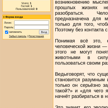
возникновению мысл
Vсего:
1
Гостей:
1
прошлых жизнях 
Пользователей:
0
разобраться. Че
»
Форма входа
предназначена для 
Логин:
только для того, что
Пароль:
Поэтому без контакта 
запомнить
Забыл пароль
|
Регистрация
Понимая всё это, с
человеческой жизни — 
этого не могут поня
животными в силу 
пользоваться своим р
Ведыговорят, что суще
становится разумным 
только он серьёзно з
такой?» и «для чего 
начнёт разбираться в н
Это значит, его эволю