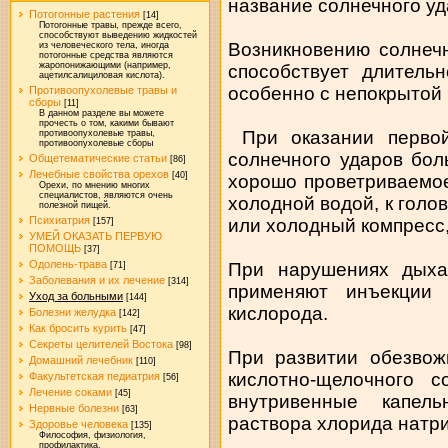
название солнечного уд
Потогонные растения
[14]
Потогонные травы, прежде всего,
способствуют выведению жидкостей
Возникновению солнеч
из человеческого тела, иногда
потогонные средства являются
жаропонижающими (например,
способствует длитель
ацетилсалициловая кислота).
особенно с непокрытой 
Противоопухолевые травы и
сборы
[11]
В данном разделе вы можете
прочесть о том, какими бывают
При оказании первой
противоопухолевые травы,
противоопухолевые сборы
солнечного ударов бол
Общетематические статьи
[86]
Лечебные свойства орехов
[40]
хорошо проветриваемое
Орехи, по мнению многих
специалистов, являются очень
холодной водой, к голо
полезной пищей.
Психиатрия
или холодный компресс,
[157]
УМЕЙ ОКАЗАТЬ ПЕРВУЮ
ПОМОЩЬ
[37]
Одолень-трава
При нарушениях дыха
[71]
Заболевания и их лечение
[314]
применяют инъекции 
Уход за больными
[144]
кислорода.
Болезни желудка
[142]
Как бросить курить
[47]
Секреты целителей Востока
[98]
При развитии обезвож
Домашний лечебник
[110]
кислотно-щелочного с
Факультетская педиатрия
[56]
Лечение соками
[45]
внутривенные капель
Нервные болезни
[63]
раствора хлорида натри
Здоровье человека
[135]
Философия, физиология,
профилактика.