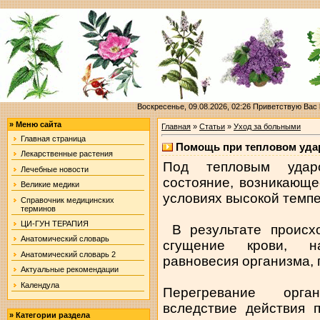
Воскресенье, 09.08.2026, 02:26
Приветствую Вас
»
Меню сайта
Главная
»
Статьи
»
Уход за больными
Главная страница
Помощь при тепловом уда
Лекарственные растения
Под тепловым ударо
Лечебные новости
состояние, возникающе
Великие медики
условиях высокой темп
Справочник медицинских
терминов
ЦИ-ГУН ТЕРАПИЯ
В результате происхо
Анатомический словарь
сгущение крови, на
Анатомический словарь 2
равновесия организма, 
Актуальные рекомендации
Календула
Перегревание орга
вследствие действия 
»
Категории раздела