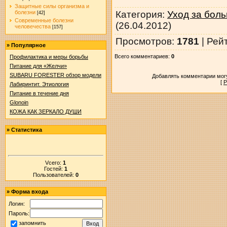
Защитные силы организма и
Категория
:
Уход за бол
болезни
[42]
Современные болезни
(26.04.2012)
человечества
[157]
Просмотров
:
1781
|
Рей
»
Популярное
Всего комментариев
:
0
Профилактика и меры борьбы
Питание для «Желчи»
SUBARU FORESTER обзор модели
Добавлять комментарии могу
[
Р
Лабиринтит. Этиология
Питание в течение дня
Glonoin
КОЖА КАК ЗЕРКАЛО ДУШИ
»
Статистика
Vсего:
1
Гостей:
1
Пользователей:
0
»
Форма входа
Логин:
Пароль:
запомнить