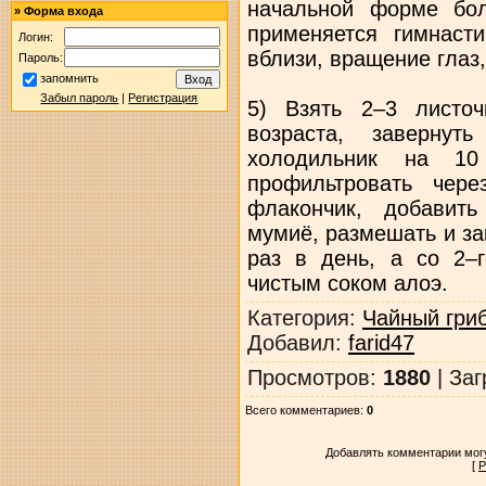
начальной форме бол
»
Форма входа
применяется гимнасти
Логин:
вблизи, вращение глаз,
Пароль:
запомнить
Забыл пароль
|
Регистрация
5) Взять 2–3 листо
возраста, заверну
холодильник на 10
профильтровать чер
флакончик, добавит
мумиё, размешать и за
раз в день, а со 2–
чистым соком алоэ.
Категория
:
Чайный гри
Добавил
:
farid47
Просмотров
:
1880
|
Заг
Всего комментариев
:
0
Добавлять комментарии могу
[
Р