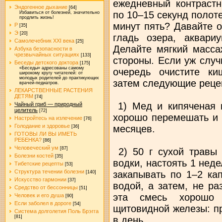
ежедневный контрастн
Эндогенное дыхание
[64]
по 10–15 секунд полот
Избавиться от болезней, значительно
продлить жизнь!
минут пять? Давайте 
Р
[35]
Э
[20]
гладь озера, аквари
Самолечебник XXI века
[25]
Делайте мягкий масса
Азбука безопасности в
чрезвычайных ситуациях
[133]
стороны. Если уж случ
Беседы детского доктора
[175]
«Беседы» адресованы самому
очередь очистите ки
широкому кругу читателей: от
молодых родителей до практикующих
затем следующие реце
врачей-педиатров.
ЛЕКАРСТВЕННЫЕ РАСТЕНИЯ
ДЕТЯМ
[74]
1) Мед и кипяченая в
Чайный гриб — природный
целитель
[72]
хорошо перемешать и 
Настройтесь на излечение
[76]
Голодание и здоровье
месяцев.
[36]
ГОТОВЫ ЛИ ВЫ ИМЕТЬ
РЕБЕНКА?
[86]
Человеческий ум
[87]
2) 50 г сухой травы 
Болезни костей
[35]
водки, настоять 1 нед
Тибетские рецепты
[53]
Структура течении болезни
закапывать по 1–2 ка
[140]
Искусство гармонии
[37]
водой, а затем, не ра
Средство от бессонницы
[51]
эта смесь хорошо 
Человек и его душа
[90]
Если заболел в дороге
[54]
щитовидной железы: пр
Система долголетия Поль Брэгга
[81]
в день.