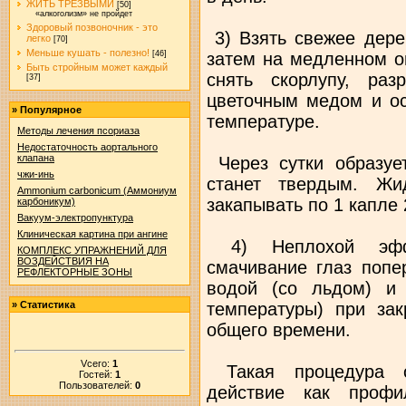
ЖИТЬ ТРЕЗВЫМИ
[50]
«алкоголизм» не пройдет
Здоровый позвоночник - это
3) Взять свежее дере
легко
[70]
Меньше кушать - полезно!
затем на медленном ог
[46]
Быть стройным может каждый
снять скорлупу, раз
[37]
цветочным медом и ос
»
Популярное
температуре.
Методы лечения псориаза
Недостаточность аортального
клапана
Через сутки образует
чжи-инь
станет твердым. Жи
Ammonium carbonicum (Аммониум
закапывать по 1 капле 
карбоникум)
Вакуум-электропунктура
Клиническая картина при ангине
4) Неплохой эффе
КОМПЛЕКС УПРАЖНЕНИЙ ДЛЯ
ВОЗДЕЙСТВИЯ НА
смачивание глаз попе
РЕФЛЕКТОРНЫЕ ЗОНЫ
водой (со льдом) и
температуры) при зак
»
Статистика
общего времени.
Vсего:
1
Такая процедура о
Гостей:
1
Пользователей:
0
действие как профи