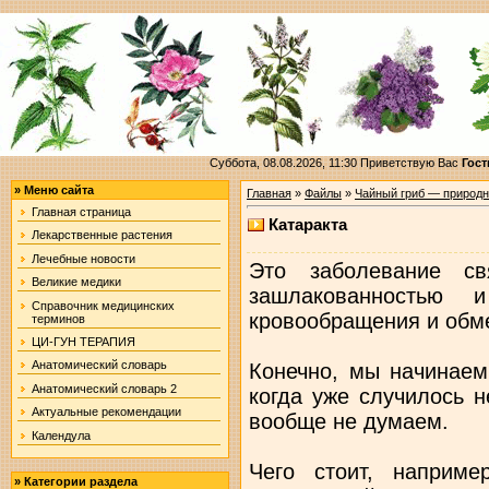
Суббота, 08.08.2026, 11:30
Приветствую Вас
Гост
»
Меню сайта
Главная
»
Файлы
»
Чайный гриб — природн
Главная страница
Катаракта
Лекарственные растения
Лечебные новости
Это заболевание с
Великие медики
зашлакованностью 
Справочник медицинских
кровообращения и обме
терминов
ЦИ-ГУН ТЕРАПИЯ
Анатомический словарь
Конечно, мы начинаем
Анатомический словарь 2
когда уже случилось н
Актуальные рекомендации
вообще не думаем.
Календула
Чего стоит, наприме
»
Категории раздела