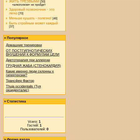
ЖИТЬ ТРЕЗВЫМИ
[50]
«алкоголизм» не пройдет
Здоровый позвоночник - это
легко
[70]
Меньше кушать - полезно!
[46]
Быть стройным может каждый
[37]
»
Популярное
Домашние тренировки
ОТ ПОСТГИПНОТИЧЕСКИХ
ВНУШЕНИЙ К ФОРМУЛАМ ЦЕЛИ
Диетотерапия при аллергии
ГРУДНАЯ ЖАБА (СТЕНОКАРДИЯ)
Какие именно люди склонны к
гипертензии?
Трансфер Фактор
Thuja occidentalis (Туя
окциденталис)
»
Статистика
Vсего:
1
Гостей:
1
Пользователей:
0
»
Форма входа