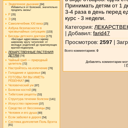
Эндогенное дыхание
Принимать детям от 1 д
[64]
Избавиться от болезней, значительно
продлить жизнь!
3-4 раза в день перед е
Р
[35]
курс - 3 недели.
Э
[20]
Самолечебник XXI века
[25]
Категория
:
ЛЕКАРСТВЕ
Азбука безопасности в
чрезвычайных ситуациях
|
Добавил
:
farid47
[133]
Беседы детского доктора
[175]
«Беседы» адресованы самому
Просмотров
:
2597
|
Загр
широкому кругу читателей: от
молодых родителей до практикующих
врачей-педиатров.
Всего комментариев
:
0
ЛЕКАРСТВЕННЫЕ РАСТЕНИЯ
ДЕТЯМ
[74]
Чайный гриб — природный
Добавлять комментарии могу
целитель
[72]
[
Р
Настройтесь на излечение
[76]
Голодание и здоровье
[36]
ГОТОВЫ ЛИ ВЫ ИМЕТЬ
РЕБЕНКА?
[86]
Человеческий ум
[87]
Болезни костей
[35]
Тибетские рецепты
[53]
Структура течении болезни
[141]
Искусство гармонии
[37]
Средство от бессонницы
[51]
Человек и его душа
[90]
Если заболел в дороге
[54]
Система долголетия Поль Брэгга
[81]