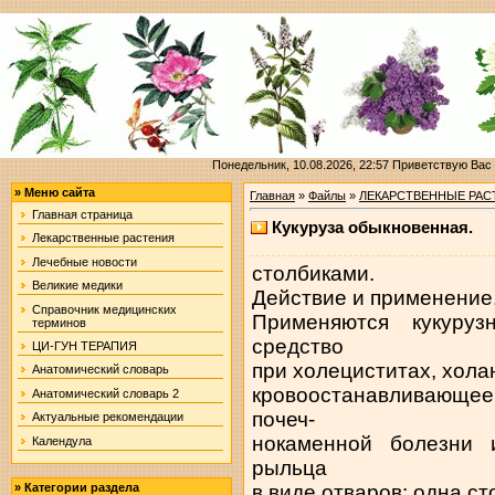
Понедельник, 10.08.2026, 22:57
Приветствую Вас
»
Меню сайта
Главная
»
Файлы
»
ЛЕКАРСТВЕННЫЕ РАС
Главная страница
Кукуруза обыкновенная.
Лекарственные растения
Лечебные новости
столбиками.
Великие медики
Действие и применение
Справочник медицинских
Применяются кукуру
терминов
средство
ЦИ-ГУН ТЕРАПИЯ
при холециститах, холан
Анатомический словарь
кровоостанавливающе
Анатомический словарь 2
почеч-
Актуальные рекомендации
нокаменной болезни и
Календула
рыльца
в виде отваров: одна ст
»
Категории раздела