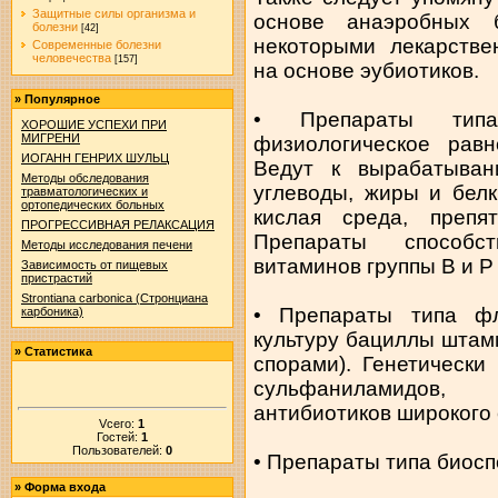
Защитные силы организма и
основе анаэробных 
болезни
[42]
некоторыми лекарстве
Современные болезни
человечества
[157]
на основе эубиотиков.
»
Популярное
• Препараты типа
ХОРОШИЕ УСПЕХИ ПРИ
МИГРЕНИ
физиологическое рав
ИОГАНН ГЕНРИХ ШУЛЬЦ
Ведут к вырабатыва
Методы обследования
углеводы, жиры и белк
травматологических и
ортопедических больных
кислая среда, препя
ПРОГРЕССИВНАЯ РЕЛАКСАЦИЯ
Препараты способс
Методы исследования печени
витаминов группы В и Р
Зависимость от пищевых
пристрастий
Strontiana carbonica (Стронциана
• Препараты типа ф
карбоника)
культуру бациллы штам
»
Статистика
спорами). Генетическ
сульфаниламидов,
антибиотиков широкого 
Vсего:
1
Гостей:
1
Пользователей:
0
• Препараты типа биосп
»
Форма входа