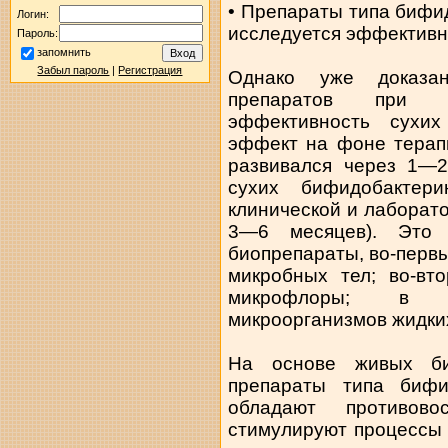
• Препараты типа бифи
Логин:
исследуется эффективн
Пароль:
запомнить
Забыл пароль
|
Регистрация
Однако уже доказан
препаратов при ди
эффективность сухих
эффект на фоне терап
развивался через 1—2
сухих бифидобактер
клинической и лаборат
3—6 месяцев). Это 
биопрепараты, во-перв
микробных тел; во-вт
микрофлоры; в тр
микроорганизмов жидки
На основе живых би
препараты типа биф
обладают противово
стимулируют процессы 