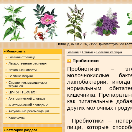
Пятница, 07.08.2026, 21:22
Приветствую Вас
Гост
»
Меню сайта
Главная
»
Статьи
»
Болезни желудка
Главная страница
Пробиотики
Лекарственные растения
Пробиотики – эт
Лечебные новости
молочнокислые ба
Великие медики
лактобактерии, иногд
Справочник медицинских
терминов
нормальным обитате
ЦИ-ГУН ТЕРАПИЯ
кишечника. Препараты-
Анатомический словарь
как питательные добав
Анатомический словарь 2
других молочных продук
Актуальные рекомендации
Календула
Пребиотики – непер
пищи, которые способ
»
Категории раздела