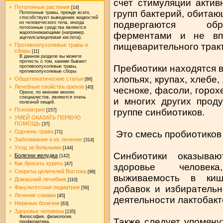
счет стимуляции актив
Потогонные растения
[14]
групп бактерий, обитаю
Потогонные травы, прежде всего,
способствуют выведению жидкостей
подвергаются обр
из человеческого тела, иногда
потогонные средства являются
жаропонижающими (например,
ферментами и не вп
ацетилсалициловая кислота).
пищеварительного тракт
Противоопухолевые травы и
сборы
[11]
В данном разделе вы можете
прочесть о том, какими бывают
Пребиотики находятся в
противоопухолевые травы,
противоопухолевые сборы
хлопьях, крупах, хлебе,
Общетематические статьи
[86]
Лечебные свойства орехов
[40]
чесноке, фасоли, горох
Орехи, по мнению многих
специалистов, являются очень
и многих других проду
полезной пищей.
Психиатрия
группе синбиотиков.
[157]
УМЕЙ ОКАЗАТЬ ПЕРВУЮ
ПОМОЩЬ
[37]
Одолень-трава
Это смесь пробиотиков 
[71]
Заболевания и их лечение
[314]
Уход за больными
[144]
Синбиотики оказыва
Болезни желудка
[142]
Как бросить курить
[47]
здоровье человек
Секреты целителей Востока
[98]
выживаемость в киш
Домашний лечебник
[110]
добавок и избиратель
Факультетская педиатрия
[56]
Лечение соками
[45]
деятельности лактобак
Нервные болезни
[63]
Здоровье человека
[135]
Философия, физиология,
Также следует упомяну
профилактика.