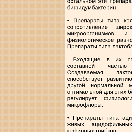
остальном эти препар
бифидумбактерин.
• Препараты типа кол
сопротивление широ
микроорганизмов 
физиологическое равн
Препараты типа лактоб
Входящие в их сост
составной частью
Создаваемая лакт
способствует развит
другой нормальной м
оптимальной для этих б
регулирует физиолог
микрофлоры.
• Препараты типа аци
живых ацидофильных
кефирных грибков.