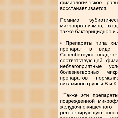
физиологическое рав
восстанавливается.
Помимо эубиотичес
микроорганизмов, вхо
также бактерицидное и
• Препараты типа хи
препарат в виде к
Способствуют поддерж
соответствующей физи
неблагоприятные ус
болезнетворных мик
препаратов нормали
витаминов группы В и K
Также эти препараты
поврежденной микроф
желудочно-кишеч
регенерирующую спосо