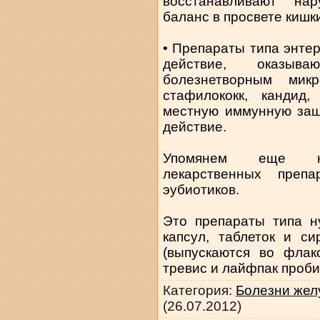
восстанавливают нар
баланс в просвете кишк
• Препараты типа энте
действие, оказыва
болезнетворным микр
стафилококк, кандид
местную иммунную защ
действие.
Упомянем еще нес
лекарственных преп
эубиотиков.
Это препараты типа н
капсул, таблеток и с
(выпускаются во флак
тревис и лайфпак проби
Категория
:
Болезни жел
(26.07.2012)