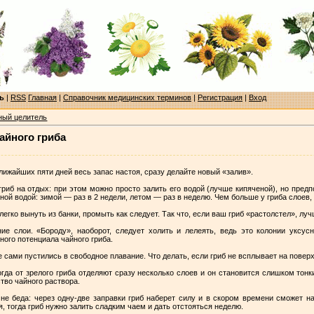
ь
|
RSS
Главная
|
Справочник медицинских терминов
|
Регистрация
|
Вход
ный целитель
айного гриба
лижайших пяти дней весь запас настоя, сразу делайте новый «залив».
 гриб на отдых: при этом можно просто залить его водой (лучше кипяченой), но пред
ной водой: зимой — раз в 2 недели, летом — раз в неделю. Чем больше у гриба слоев, 
егко вынуть из банки, промыть как следует. Так что, если ваш гриб «растолстел», лу
е слои. «Бороду», наоборот, следует холить и лелеять, ведь это колонии уксус
ного потенциала чайного гриба.
 сами пустились в свободное плавание. Что делать, если гриб не всплывает на повер
гда от зрелого гриба отделяют сразу несколько слоев и он становится слишком тон
тво чайного раствора.
не беда: через одну-две заправки гриб наберет силу и в скором времени сможет н
я, тогда гриб нужно залить сладким чаем и дать отстояться неделю.