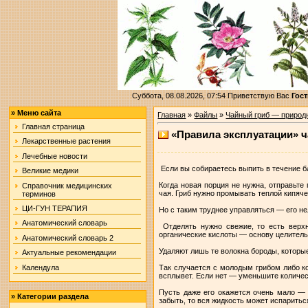
Суббота, 08.08.2026, 07:54
Приветствую Вас
Гост
»
Меню сайта
Главная
»
Файлы
»
Чайный гриб — природ
Главная страница
«Правила эксплуатации» ч
Лекарственные растения
Лечебные новости
Если вы собираетесь выпить в течение б
Великие медики
Когда новая порция не нужна, отправьте
Справочник медицинских
чая. Гриб нужно промывать теплой кипяче
терминов
ЦИ-ГУН ТЕРАПИЯ
Но с таким труднее управляться — его нел
Анатомический словарь
Отделять нужно свежие, то есть верхни
органические кислоты — основу целитель
Анатомический словарь 2
Удаляют лишь те волокна бороды, которые
Актуальные рекомендации
Календула
Так случается с молодым грибом либо ко
всплывет. Если нет — уменьшите количес
Пусть даже его окажется очень мало — 
»
Категории раздела
забыть, то вся жидкость может испаритьс