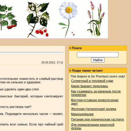
»
Поиск
20.03.2012, 17:11
»
Люди также читают
This feature is for Premium users only!
почтительнее поместить в слабый раствор
Солнечный и тепловой удар
тем он сильнее и здоровее.
Какие бывают переломы
чше удалить один-два слоя.
Как ухаживать за раненым после
перевязки
нокислых бактерий, которые синтезируют
Внутрисуставное кровотечение
дает
хность раствора чая?
Желчная (печеночная) колика
ким. Подождите несколько часов — может,
Микроцефалия
Питание при хроническом гастрите
апоить всю семью. Если про чайный гриб
Для нормализации кишечной
флоры