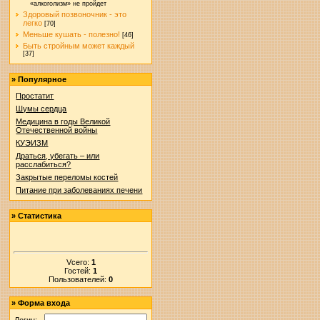
«алкоголизм» не пройдет
Здоровый позвоночник - это
легко
[70]
Меньше кушать - полезно!
[46]
Быть стройным может каждый
[37]
»
Популярное
Простатит
Шумы сердца
Медицина в годы Великой
Отечественной войны
КУЭИЗМ
Драться, убегать – или
расслабиться?
Закрытые переломы костей
Питание при заболеваниях печени
»
Статистика
Vсего:
1
Гостей:
1
Пользователей:
0
»
Форма входа