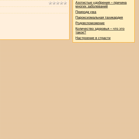
Азотистые удобрения – причина
многих заболеваний
Природа ума
Пароксизмальная тахикардия
Родовспоможение
Количество здоровья – что это
такое?
Настроение в страсти