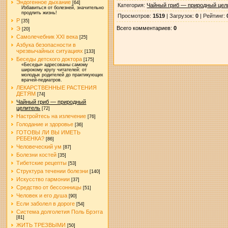
Эндогенное дыхание
[64]
Категория
:
Чайный гриб — природный цел
Избавиться от болезней, значительно
продлить жизнь!
Просмотров
:
1519
|
Загрузок
:
0
|
Рейтинг
:
Р
[35]
Всего комментариев
:
0
Э
[20]
Самолечебник XXI века
[25]
Азбука безопасности в
чрезвычайных ситуациях
[133]
Беседы детского доктора
[175]
«Беседы» адресованы самому
широкому кругу читателей: от
молодых родителей до практикующих
врачей-педиатров.
ЛЕКАРСТВЕННЫЕ РАСТЕНИЯ
ДЕТЯМ
[74]
Чайный гриб — природный
целитель
[72]
Настройтесь на излечение
[76]
Голодание и здоровье
[36]
ГОТОВЫ ЛИ ВЫ ИМЕТЬ
РЕБЕНКА?
[86]
Человеческий ум
[87]
Болезни костей
[35]
Тибетские рецепты
[53]
Структура течении болезни
[140]
Искусство гармонии
[37]
Средство от бессонницы
[51]
Человек и его душа
[90]
Если заболел в дороге
[54]
Система долголетия Поль Брэгга
[81]
ЖИТЬ ТРЕЗВЫМИ
[50]