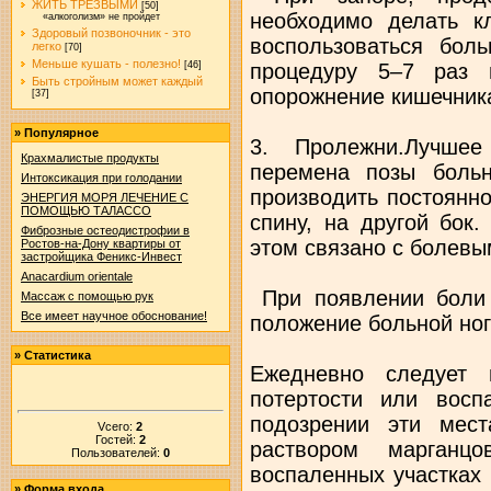
ЖИТЬ ТРЕЗВЫМИ
[50]
необходимо делать к
«алкоголизм» не пройдет
Здоровый позвоночник - это
воспользоваться бол
легко
[70]
Меньше кушать - полезно!
процедуру 5–7 раз 
[46]
Быть стройным может каждый
опорожнение кишечник
[37]
»
Популярное
3. Пролежни.Лучше
Крахмалистые продукты
перемена позы больн
Интоксикация при голодании
производить постоянно
ЭНЕРГИЯ МОРЯ ЛЕЧЕНИЕ С
ПОМОЩЬЮ ТАЛАССО
спину, на другой бок
Фиброзные остеодистрофии в
этом связано с болев
Ростов-на-Дону квартиры от
застройщика Феникс-Инвест
Anacardium orientale
При появлении боли 
Массаж с помощью рук
Все имеет научное обоснование!
положение больной ног
»
Статистика
Ежедневно следует 
потертости или вос
подозрении эти мест
Vсего:
2
Гостей:
2
раствором марганц
Пользователей:
0
воспаленных участках
»
Форма входа