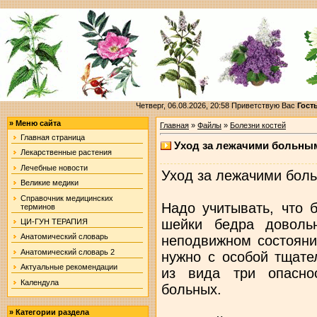
Четверг, 06.08.2026, 20:58
Приветствую Вас
Гост
»
Меню сайта
Главная
»
Файлы
»
Болезни костей
Главная страница
Уход за лежачими больны
Лекарственные растения
Лечебные новости
Уход за лежачими бол
Великие медики
Справочник медицинских
Надо учитывать, что 
терминов
шейки бедра доволь
ЦИ-ГУН ТЕРАПИЯ
Анатомический словарь
неподвижном состояни
Анатомический словарь 2
нужно с особой тщате
Актуальные рекомендации
из вида три опасно
Календула
больных.
»
Категории раздела