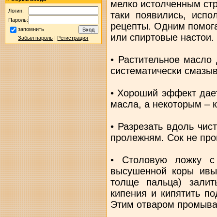
мелко истолченным ст
Логин:
таки появились, испо
Пароль:
рецепты. Одним помога
запомнить
или спиртовые настои.
Забыл пароль
|
Регистрация
• Растительное масло 
систематически смазыв
• Хороший эффект дае
масла, а некоторым – к
• Разрезать вдоль чис
пролежням. Сок не про
• Столовую ложку с
высушенной коры ивы 
толще пальца) залит
кипения и кипятить по
Этим отваром промыва