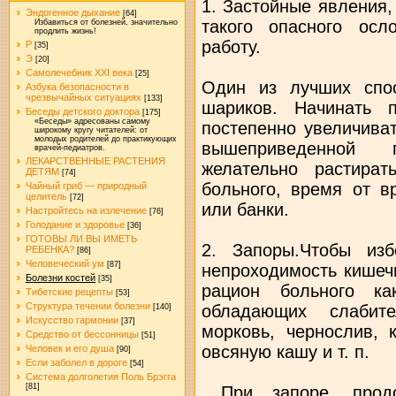
1. Застойные явления,
Эндогенное дыхание
[64]
такого опасного осл
Избавиться от болезней, значительно
продлить жизнь!
работу.
Р
[35]
Э
[20]
Самолечебник XXI века
[25]
Один из лучших спо
Азбука безопасности в
чрезвычайных ситуациях
[133]
шариков. Начинать
Беседы детского доктора
[175]
«Беседы» адресованы самому
постепенно увеличива
широкому кругу читателей: от
молодых родителей до практикующих
вышеприведенной 
врачей-педиатров.
ЛЕКАРСТВЕННЫЕ РАСТЕНИЯ
желательно растира
ДЕТЯМ
[74]
больного, время от в
Чайный гриб — природный
целитель
[72]
или банки.
Настройтесь на излечение
[76]
Голодание и здоровье
[36]
ГОТОВЫ ЛИ ВЫ ИМЕТЬ
2. Запоры.Чтобы изб
РЕБЕНКА?
[86]
Человеческий ум
[87]
непроходимость кишеч
Болезни костей
[35]
рацион больного ка
Тибетские рецепты
[53]
Структура течении болезни
обладающих слабите
[140]
Искусство гармонии
[37]
морковь, чернослив, к
Средство от бессонницы
[51]
овсяную кашу и т. п.
Человек и его душа
[90]
Если заболел в дороге
[54]
Система долголетия Поль Брэгга
[81]
При запоре, прод