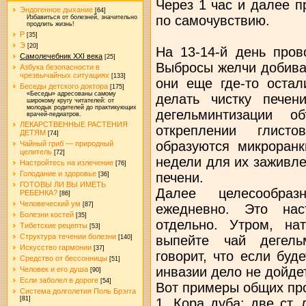
Через 1 час и далее 
Эндогенное дыхание
[64]
по самочувствию.
Избавиться от болезней, значительно
продлить жизнь!
Р
[35]
Э
[20]
На 13-14-й день пров
Самолечебник XXI века
[25]
Выбросы желчи добива
Азбука безопасности в
чрезвычайных ситуациях
[133]
они еще где-то остал
Беседы детского доктора
[175]
«Беседы» адресованы самому
делать чистку пече
широкому кругу читателей: от
молодых родителей до практикующих
дегельминтизации 
врачей-педиатров.
ЛЕКАРСТВЕННЫЕ РАСТЕНИЯ
откреплении глист
ДЕТЯМ
[74]
образуются микроранк
Чайный гриб — природный
целитель
[72]
недели для их заживле
Настройтесь на излечение
[76]
Голодание и здоровье
печени.
[36]
ГОТОВЫ ЛИ ВЫ ИМЕТЬ
Далее целесообраз
РЕБЕНКА?
[86]
Человеческий ум
[87]
ежедневно. Это на
Болезни костей
[35]
отдельно. Утром, на
Тибетские рецепты
[53]
Структура течении болезни
выпейте чай дегель
[140]
Искусство гармонии
[37]
говорит, что если буд
Средство от бессонницы
[51]
инвазии дело не дойдет
Человек и его душа
[90]
Если заболел в дороге
[54]
Вот примеры общих про
Система долголетия Поль Брэгга
[81]
1. Кора дуба: две ст.