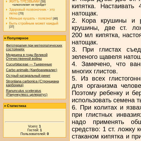
ЖИТЬ ТРЕЗВЫМИ
[50]
кипятка. Настаивать 
«алкоголизм» не пройдет
Здоровый позвоночник - это
натощак.
легко
[70]
Меньше кушать - полезно!
2. Кора крушины и 
[46]
Быть стройным может каждый
крушины, две ст. ло
[37]
200 мл кипятка, насто
»
Популярное
натощак.
Фитотерапия при метеопатических
3. При глистах съед
состояниях
Медицина в годы Великой
зеленого щавеля натощ
Отечественной войны
4. Замечено, что ва
Cucurbitaceae — Тыквенные
многих глистов.
Carbo animalis (Карбоанималис)
Острый катаральный ринит
5. Из всех глистогон
Strontiana carbonica (Стронциана
для организма челов
карбоника)
Ranunculus sceleratus
Поэтому ребенку и бе
(Ранункулюсс целератус)
использовать семена т
6. При колитах и язва
»
Статистика
при глистных инвазия
надо применять общ
Vсего:
1
средство: 1 ст. ложку 
Гостей:
1
Пользователей:
0
стаканом кипятка и пр