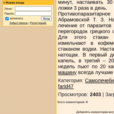
минут, настаивать 30
»
Форма входа
ложки 3 раза в день.
Логин:
Противопаразитар
Пароль:
Абрамовской Т. З. На
запомнить
Забыл пароль
|
Регистрация
лечение от паразитов
перегородок грецкого 
Для этого стакан п
измельчают в кофем
стаканом водки. Наст
натощак. В первый д
капель, в третий – 2
недель пьют по 20 ка
машину
всегда лучшие ц
Категория
:
Самолечебн
farid47
Просмотров
:
2403
|
Заг
Всего комментариев
:
0
Добавлять комментарии могу