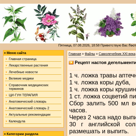
Пятница, 07.08.2026, 18:58
Приветствую Вас
Гост
»
Меню сайта
Главная
»
Файлы
»
Самолечебник XXI века
Главная страница
Рецепт настоя дегельмент
Лекарственные растения
Лечебные новости
1 ч. ложка травы апте
Великие медики
1 ч. ложка коры дуба,
Справочник медицинских
1 ч. ложка коры крушин
терминов
1 ст. ложка соцветий п
ЦИ-ГУН ТЕРАПИЯ
Анатомический словарь
Сбор залить 500 мл в
Анатомический словарь 2
часов.
Актуальные рекомендации
Через 2 часа надо вып
Календула
30 г английской со
размешать и выпить.
»
Категории раздела