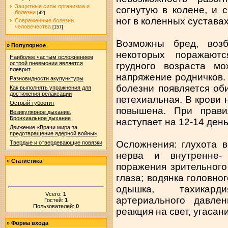
Защитные силы организма и
согнутую в колене, и 
болезни
[42]
ног в коленных суставах
Современные болезни
человечества
[157]
Возможны бред, возб
»
Популярное
некоторых поражают
Наиболее частым осложнением
острой пневмонии является
грудного возраста м
плеврит
напряжение родничков.
Разновидности акупунктуры
болезни появляется об
Как выполнять упражнения для
достижения релаксации
петехиальная. В крови
Острый тубоотит
повышена. При прави
Везикулярное дыхание.
Бронхиальное дыхание
наступает на 12-14 день
Движение «Врачи мира за
предотвращение ядерной войны»
Осложнения: глухота 
Твердые и отвердевающие повязки
нерва и внутренне-
»
Статистика
поражения зрительного
глаза; водянка головног
одышка, тахикард
Vсего:
1
артериального давле
Гостей:
1
Пользователей:
0
реакция на свет, угаса
»
Форма входа