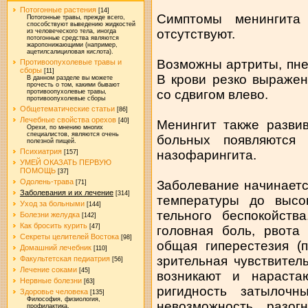
Потогонные растения
[14]
Симптомы менингита
Потогонные травы, прежде всего,
способствуют выведению жидкостей
отсутствуют.
из человеческого тела, иногда
потогонные средства являются
жаропонижающими (например,
ацетилсалициловая кислота).
Возможны артриты, пнев
Противоопухолевые травы и
сборы
[11]
В крови резко выраже
В данном разделе вы можете
прочесть о том, какими бывают
со сдвигом влево.
противоопухолевые травы,
противоопухолевые сборы
Общетематические статьи
[86]
Лечебные свойства орехов
[40]
Менингит также разви
Орехи, по мнению многих
специалистов, являются очень
больных появляются
полезной пищей.
Психиатрия
назофарингита.
[157]
УМЕЙ ОКАЗАТЬ ПЕРВУЮ
ПОМОЩЬ
[37]
Одолень-трава
Заболевание начинаетс
[71]
Заболевания и их лечение
[314]
температуры до высок
Уход за больными
[144]
тельного беспокойств
Болезни желудка
[142]
Как бросить курить
[47]
головная боль, рвота
Секреты целителей Востока
[98]
общая гиперестезия (
Домашний лечебник
[110]
зрительная чувствитель
Факультетская педиатрия
[56]
Лечение соками
[45]
возникают и нараста
Нервные болезни
[63]
ригидность затылоч
Здоровье человека
[135]
Философия, физиология,
невозможность разог
профилактика.