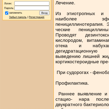
Лечение.
Логин:
Пароль:
Из этиотропных и п
запомнить
Забыл пароль
|
Регистрация
наиболее эффе
пенициллинотерапия. 
ческие пенициллины
Проводят дезинтокс
кислородом, витамин
отека и набухан
дегидратационную
выведению лишней жид
кортикостероидные пре-
При судорогах - феноб
Профилактика.
Раннее выявление и 
стацио- нара после
двукратного бактериоло