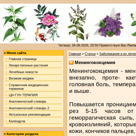
Четверг, 06.08.2026, 20:50
Приветствую Вас
Гост
»
Меню сайта
Главная
»
Статьи
»
Заболевания и их лече
Главная страница
Менингококцемия
Лекарственные растения
Менингококцемия - мен
Лечебные новости
внезапно, проте- ка
Великие медики
головная боль, темпера
Справочник медицинских
терминов
и выше.
ЦИ-ГУН ТЕРАПИЯ
Анатомический словарь
Повышается проницаем
Анатомический словарь 2
рез 5-15 часов от 
Актуальные рекомендации
геморрагическая сыпь
Календула
кровоизлияний, которы
кожи, кончиков пальцев
»
Категории раздела