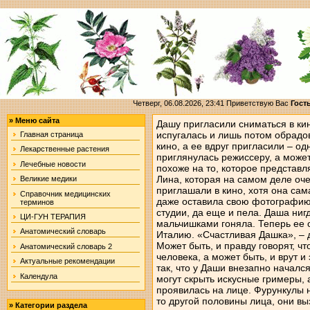
Четверг, 06.08.2026, 23:41
Приветствую Вас
Гост
»
Меню сайта
Дашу пригласили сниматься в кин
испугалась и лишь потом обрадо
Главная страница
кино, а ее вдруг пригласили – од
Лекарственные растения
приглянулась режиссеру, а может
Лечебные новости
похоже на то, которое представл
Лина, которая на самом деле оч
Великие медики
приглашали в кино, хотя она сам
Справочник медицинских
даже оставила свою фотографию
терминов
студии, да еще и пела. Даша ниг
ЦИ-ГУН ТЕРАПИЯ
мальчишками гоняла. Теперь ее о
Анатомический словарь
Италию. «Счастливая Дашка», – 
Может быть, и правду говорят, чт
Анатомический словарь 2
человека, а может быть, и врут 
Актуальные рекомендации
так, что у Даши внезапно началс
Календула
могут скрыть искусные гримеры, 
проявилась на лице. Фурункулы н
то другой половины лица, они в
»
Категории раздела