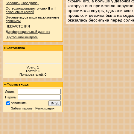
скрыли его, а больше у девочки 
Sabadilla (Сабадилла)
которую она применяла наружно, 
Остеохондропатия головки II и III
принимала внутрь, сделали свое
плюсневых костей
прошло, и девочка была на седьм
Влияние вкуса пищи на жизненные
оказалась бессильна перед солн
принципы
НЕВРАСТЕНИЯ
Дифференциальный диагноз
Внутренний контроль
»
Статистика
Vсего:
1
Гостей:
1
Пользователей:
0
»
Форма входа
Логин:
Пароль:
запомнить
Забыл пароль
|
Регистрация