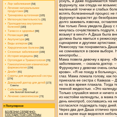
уснуть, и даже поднимается темп
Лор-заболевания
[54]
фурункулу, как откуда ни возьми
Лечение натуральными
маленькой точечки и слабых бол
продуктами
[26]
вспять болезненный процесс не п
Тренировка аутогенная
[105]
фурункул вырастет до безобразны
Метеочувствмтельность
[35]
долго заживать язвочка, оставля
Пропедевтика внутренних
Как только Лина увидела Дашу с
болезней
[183]
кинулась сочувствовать подруге,
Талассо и здоровье
[66]
возьмут в кино!» А Даша была вн
Релаксация
[44]
должна была явиться к режиссер
Акупунктура
[48]
сценарием и другими артистами.
Виды аллергии
[36]
Режиссеру так понравилась Даша,
Хирургические болезни
[56]
не сомневался в своем выборе. 
Сезонные заболевания
[169]
кинопробы…
История медицины
[62]
Мама повела девочку к врачу. «
Ортопедия и Травмотология
[70]
заболевание, – сказала доктор. 
Гомеопатическая клиническая
Фурункулез у девочки очень сил
фармакология
[154]
крови». «Я не поеду в больницу»
Диабет
[61]
глаз. Мама ломала голову, как по
Советы для медицинской сестры
[274]
приехала ее сестра с Кавказа – 
Домашний доктор для детей
[173]
но та все время плакала. Тогда 
Советы
темной жидкостью. «Это календул
Сабельник
[56]
Только слушайся меня и ничего 
или Золотой болотный ус
Лечение самогипнозом
из настойки календулы, а мама п
[73]
день кинопроб, сославшись на н
согласился подождать пару дней
»
Популярное
Через два дня Даша отлично про
БОЛЕЗНИ СЕРДЕЧНО-
на ее щеке еще виднелся неболь
СОСУДИСТОЙ СИСТЕМЫ