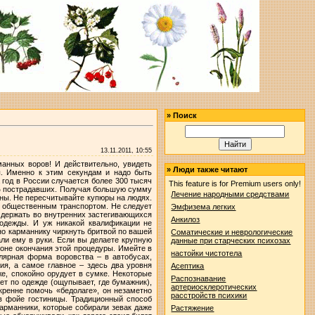
»
Поиск
13.11.2011, 10:55
анных воров! И действительно, увидеть
»
Люди также читают
ы. Именно к этим секундам и надо быть
 год в России случается более 300 тысяч
This feature is for Premium users only!
0% пострадавших. Получая большую сумму
Лечение народными средствами
ожны. Не пересчитывайте купюры на людях.
ся общественным транспортом. Не следует
Эмфизема легких
о держать во внутренних застегивающихся
Анкилоз
одежды. И уж никакой квалификации не
но карманнику чиркнуть бритвой по вашей
Соматические и неврологические
ли ему в руки. Если вы делаете крупную
данные при старческих психозах
роне окончания этой процедуры. Имейте в
настойки чистотела
лярная форма воровства – в автобусах,
ия, а самое главное – здесь два уровня
Асептика
же, спокойно орудует в сумке. Некоторые
Распознавание
ет по одежде (ощупывает, где бумажник),
артериосклеротических
скренне помочь «бедолаге», он незаметно
расстройств психики
 в фойе гостиницы. Традиционный способ
арманники, которые собирали зевак даже
Растяжение