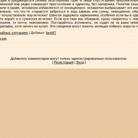
водки и предающегося своему безутешному горю. И лишь спустя время любознательны
рманный вор редко совершает преступление в одиночку, без напарника. Похитив кош
зрили в краже, мгновенно избавляется от похищенного: незаметно выбрасывает его ил
овали, что кто-то старается забраться в ваш карман или сумку, немедленно обр
то почувствовали: вор исчезнет. Шансов задержать карманника, особенно если вы в од
те вора!» и в суматохе исчезнет. Если все-таки вас обокрали, сразу смиритесь с те
налом, то почти, невозможно. Постарайтесь вспомнить, не ходил ли за вами неки
 прилавка, хотя ничего не купил. Эти сведения могут помочь милиции поймать вора по 
ычайных ситуациях
|
Добавил
:
farid47
0.0
/
0
Добавлять комментарии могут только зарегистрированные пользователи.
[
Регистрация
|
Вход
]