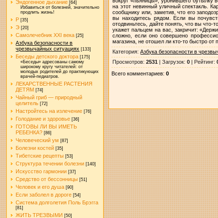
вокруг «пьяницы», уронившего бутылку 
Эндогенное дыхание
[64]
на этот невинный уличный спектакль. Ка
Избавиться от болезней, значительно
сообщнику или, заметив, что его заподо
продлить жизнь!
вы находитесь рядом. Если вы почувств
Р
[35]
отодвиньтесь, дайте понять, что вы что-
Э
[20]
укажет пальцем на вас, закричит: «Держи
Самолечебник XXI века
сложно, если оно совершено профессио
[25]
магазина, не отошел ли кто-то быстро от
Азбука безопасности в
чрезвычайных ситуациях
[133]
Категория
:
Азбука безопасности в чрезв
Беседы детского доктора
[175]
Просмотров
:
2531
|
Загрузок
:
0
|
Рейтинг
:
«Беседы» адресованы самому
широкому кругу читателей: от
молодых родителей до практикующих
Всего комментариев
:
0
врачей-педиатров.
ЛЕКАРСТВЕННЫЕ РАСТЕНИЯ
ДЕТЯМ
[74]
Чайный гриб — природный
целитель
[72]
Настройтесь на излечение
[76]
Голодание и здоровье
[36]
ГОТОВЫ ЛИ ВЫ ИМЕТЬ
РЕБЕНКА?
[86]
Человеческий ум
[87]
Болезни костей
[35]
Тибетские рецепты
[53]
Структура течении болезни
[140]
Искусство гармонии
[37]
Средство от бессонницы
[51]
Человек и его душа
[90]
Если заболел в дороге
[54]
Система долголетия Поль Брэгга
[81]
ЖИТЬ ТРЕЗВЫМИ
[50]