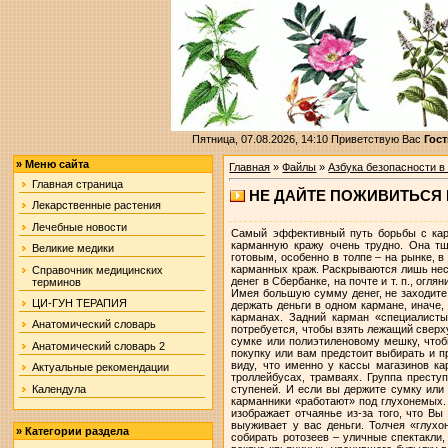
Пятница, 07.08.2026, 14:10
Приветствую Вас
Гост
»
Меню сайта
Главная
»
Файлы
»
Азбука безопасности 
Главная страница
НЕ ДАЙТЕ ПОЖИВИТЬСЯ
Лекарственные растения
Лечебные новости
Самый эффективный путь борьбы с карм
карманную кражу очень трудно. Она тщ
Великие медики
готовым, особенно в толпе – на рынке, 
карманных краж. Раскрываются лишь нес
Справочник медицинских
денег в Сбербанке, на почте и т. п., ог
терминов
Имея большую сумму денег, не заходите 
ЦИ-ГУН ТЕРАПИЯ
держать деньги в одном кармане, иначе,
карманах. Задний карман «специалист
Анатомический словарь
потребуется, чтобы взять лежащий сверх
сумке или полиэтиленовому мешку, чтоб
Анатомический словарь 2
покупку или вам предстоит выбирать и п
виду, что именно у кассы магазинов к
Актуальные рекомендации
троллейбусах, трамваях. Группа престу
Календула
ступеней. И если вы держите сумку или 
карманники «работают» под глухонемых. 
изображает отчаянье из-за того, что Вы
выуживает у вас деньги. Толчея «глухо
»
Категории раздела
собирать ротозеев – уличные спектакли