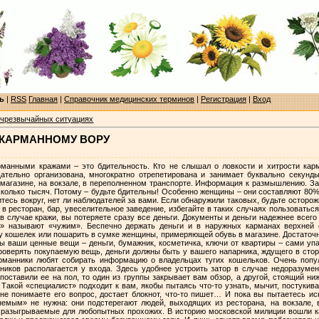
ь
|
RSS
Главная
|
Справочник медицинских терминов
|
Регистрация
|
Вход
в чрезвычайных ситуациях
 КАРМАННОМУ ВОРУ
анными кражами – это бдительность. Кто не слышал о ловкости и хитрости карм
ательно организована, многократно отрепетирована и занимает буквально секунд
в магазине, на вокзале, в переполненном транспорте. Информация к размышлению. За
колько тысяч. Потому – будьте бдительны! Особенно женщины – они составляют 8
лянитесь вокруг, нет ли наблюдателей за вами. Если обнаружили таковых, будьте остор
в ресторан, бар, увеселительное заведение, избегайте в таких случаях пользовать
 в случае кражи, вы потеряете сразу все деньги. Документы и деньги надежнее всег
ы» называют «чужим». Беспечно держать деньги и в наружных карманах верхней 
у кошелек или пошарить в сумке женщины, примеряющей обувь в магазине. Достаточ
ы ваши ценные вещи – деньги, бумажник, косметичка, ключи от квартиры – сами упа
роверять покупаемую вещь, деньги должны быть у вашего напарника, ждущего в сто
арманники любят собирать информацию о владельцах тугих кошельков. Очень попу
пников располагается у входа. Здесь удобнее устроить затор в случае недоразумен
поставили ее на пол, то один из группы закрывает вам обзор, а другой, стоящий ни
Такой «специалист» подходит к вам, якобы пытаясь что-то узнать, мычит, постукива
 не понимаете его вопрос, достает блокнот, что-то пишет… И пока вы пытаетесь и
немым» не нужна: они подстерегают людей, выходящих из ресторана, на вокзале,
, разыгрываемые для любопытных прохожих. В историю московской милиции вошли к