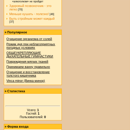
«алкоголизм» не пройдет
Здоровый позвоночник - это
легко
[70]
Меньше кушать - полезно!
[46]
Быть стройным может каждый
[37]
»
Популярное
Очищение организма от солей
Режим дня при неблагоприятных
погодных условиях
ОБЩЕУКРЕПЛЯЮЩИЕ
ДЫХАТЕЛЬНЫЕ ГИМНАСТИКИ
Повреждения мягких тканей
Принимаем ванну правильно
Очищение и восстановление
толстого кишечника
Vinca minor (Винка минор)
»
Статистика
Vсего:
1
Гостей:
1
Пользователей:
0
»
Форма входа