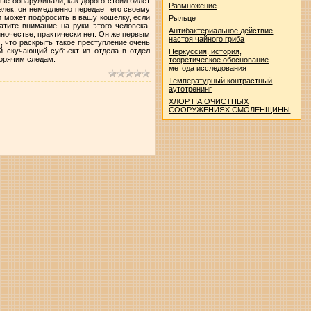
е обнаруживали, как дорого стоил билет
Размножение
елек, он немедленно передает его своему
и может подбросить в вашу кошелку, если
Рыльце
атите внимание на руки этого человека,
Антибактериальное действие
иночестве, практически нет. Он же первым
настоя чайного гриба
м, что раскрыть такое преступление очень
й скучающий субъект из отдела в отдел
Перкуссия, история,
горячим следам.
теоретическое обоснование
метода исследования
Температурный контрастный
аутотренинг
ХЛОР НА ОЧИСТНЫХ
СООРУЖЕНИЯХ СМОЛЕНЩИНЫ