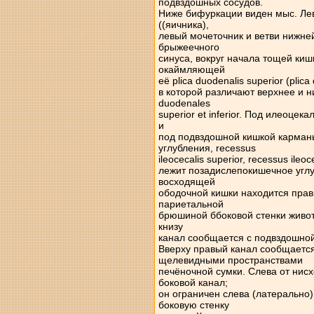
подвздошных сосудов.
Ниже бифуркации виден мыс. Лев
((яичника),
левый мочеточник и ветви нижне
брыжеечного
синуса, вокруг начала тощей кишк
окаймляющей
её plica duodenalis superior (plic
в которой различают верхнее и 
duodenales
superior et inferior. Под илеоце
и
под подвздошной кишкой карман
углубления, recessus
ileocecalis superior, recessus ile
лежит позадислепокишечное углуб
восходящей
ободочной кишки находится прав
париетальной
брюшиной ббоковой стенки живот
книзу
канал сообщается с подвздошной
Вверху правый канал сообщаетс
щелевидными пространствами
печёночной сумки. Слева от нис
боковой канал;
он ограничен слева (латеральн
боковую стенку