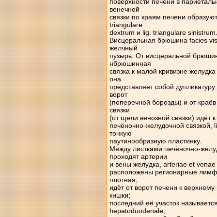
поверхности печени в париеталь
венечной
связки по краям печени образуют 
triangulare
dextrum и lig. triangulare sinistrum
Висцеральная брюшина facies vis
желчный
пузырь. От висцеральной брюшины
нбрюшинная
связка к малой кривизне желудка
она
представляет собой дупликатуру
ворот
(поперечной борозды) и от краёв
связки
(от щели венозной связки) идёт 
печёночно-желудочной связкой, li
тонкую
паутинообразную пластинку.
Между листками печёночно-желуд
проходят артерии
и вены желудка, arteriae et venae 
расположены регионарные лимфат
плотная,
идёт от ворот печени к верхнем
кишки;
последний её участок называется
hepatoduodenale,