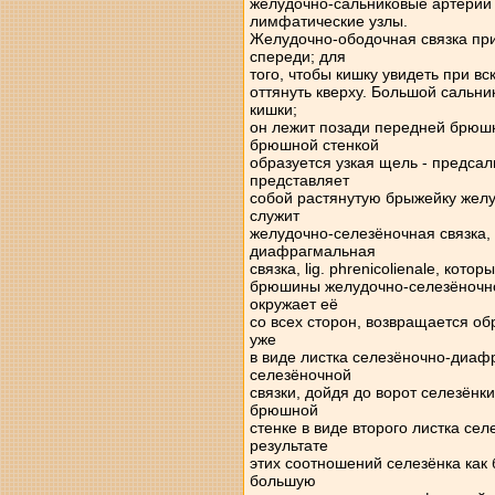
желудочно-сальниковые артерии 
лимфатические узлы.
Желудочно-ободочная связка пр
спереди; для
того, чтобы кишку увидеть при в
оттянуть кверху. Большой сальни
кишки;
он лежит позади передней брюш
брюшной стенкой
образуется узкая щель - предса
представляет
собой растянутую брыжейку желу
служит
желудочно-селезёночная связка, li
диафрагмальная
связка, lig. phrenicolienale, кот
брюшины желудочно-селезёночной
окружает её
со всех сторон, возвращается об
уже
в виде листка селезёночно-диаф
селезёночной
связки, дойдя до ворот селезёнк
брюшной
стенке в виде второго листка се
результате
этих соотношений селезёнка как
большую