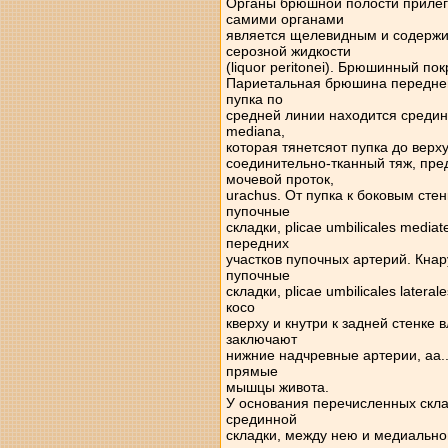
Органы брюшной полости прилега
самими органами
является щелевидным и содержит
серозной жидкости
(liquor peritonei). Брюшинный п
Париетальная брюшина передней 
пупка по
средней линии находится срединна
mediana,
которая тянетсяот пупка до верх
соединительно-тканный тяж, пр
мочевой проток,
urachus. От пупка к боковым ст
пупочные
складки, plicae umbilicales medi
передних
участков пупочных артерий. Кнар
пупочные
складки, plicae umbilicales later
косо
кверху и кнутри к задней стенке
заключают
нижние надчревные артерии, aa.. 
прямые
мышцы живота.
У основания перечисленных скла
срединной
складки, между нею и медиально