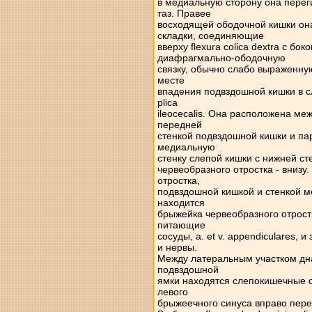
в медиальную сторону она перег
таз. Правее
восходящей ободочной кишки он
складки, соединяющие
вверху flexura colica dextra с бо
диафрагмально-ободочную
связку, обычно слабо выраженную
месте
впадения подвздошной кишки в с
plica
ileocecalis. Она расположена ме
передней
стенкой подвздошной кишки и па
медиальную
стенку слепой кишки с нижней ст
червеобразного отростка - внизу
отростка,
подвздошной кишкой и стенкой м
находится
брыжейка червеобразного отрост
питающие
сосуды, a. et v. appendiculares
и нервы.
Между латеральным участком дн
подвздошной
ямки находятся слепокишечные с
левого
брыжеечного синуса вправо пере