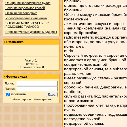
брюшной
Очищение капиллярного русла
стенке, где его листки расходят
Лечение переломов костей
брюшины.
Острый пиелонефрит
Обычно между листками брыжейки
Узлообразование кишечника
кровеносные,
лимфатические сосуды и нервы.
ЭНЕРГИЯ МОРЯ ЛЕЧЕНИЕ С
ПОМОЩЬЮ ТАЛАССО
Линия прикрепления (начала) б
Первые русские доктора медицины
корнем брыжейки,
radix mesenterii; подойдя к орга
обе стороны, оставляя узкую по
»
Статистика
поле, area
nuda.
Серозный покров, или серозная о
прилегает к органу или брюшной 
Vсего:
1
Гостей:
1
соединительнотканной
Пользователей:
0
подсерозной основы, tela subsero
расположения
»
Форма входа
имеет различную степень развит
серозной
Логин:
оболочкой печени, диафрагмы, в
Пароль:
наоборот,
запомнить
сильно развита под париетальн
Забыл пароль
|
Регистрация
полости живота
(подбрюшинная клетчатка), напри
очень
подвижно соединена с подлежащ
посредстве рыхлой
подсерозной основы.