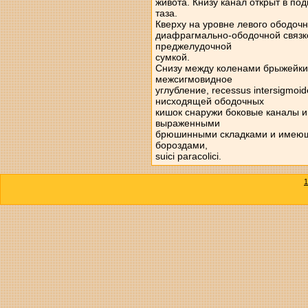
живота. Книзу канал открыт в по
таза.
Кверху на уровне левого ободоч
диафрагмально-ободочной связко
преджелудочной
сумкой.
Снизу между коленами брыжейки
межсигмовидное
углубление, recessus intersigmo
нисходящей ободочных
кишок снаружи боковые каналы 
выраженными
брюшинными складками и имеющ
бороздами,
suici paracolici.
1