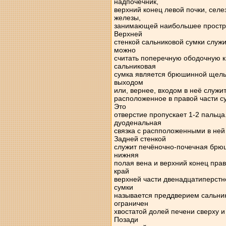
надпочечник,
верхний конец левой почки, сел
железы,
занимающей наибольшее простран
Верхней
стенкой сальниковой сумки служи
можно
считать поперечную ободочную к
сальниковая
сумка является брюшинной щелью
выходом
или, вернее, входом в неё служит
расположенное в правой части с
Это
отверстие пропускает 1-2 пальца
дуоденальная
связка с распположенными в не
Задней стенкой
служит печёночно-почечная брюш
нижняя
полая вена и верхний конец прав
край
верхней части двенадцатиперстн
сумки
называется преддверием сальнико
ограничен
хвостатой долей печени сверху и
Позади