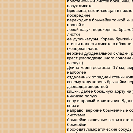
пристеночный листок брюшины,
пазух живота.
Брюшина, выстилающая в нижнем
посередине
переходит в брыжейку тонкой ки
правой и
левой пазух, переходя на брыжей
листки
её дупликатуры. Корень брыжейки,
стенки полости живота в области
(концевая часть
верхней дуоденальной складки, pl
крестцовоподвздошного сочленен
слепую).
Длина корня достигает 17 см, ши
наиболее
отдалённых от задней стенки жив
своему ходу корень брыжейки пе
двенадцатиперстной
кишки, далее брюшную аорту на 
нижнюю полую
вену и правый мочеточник. Вдоль
вниз и
направо, верхние брыжеечные с
листками
брыжейки кишечные ветви к стенк
брыжейки
проходят лимфатические сосуды