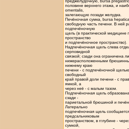
преджелудочную, bursa pregastr
половине верхнего этажа, и наи
omentalis,
залегающую позади желудка.
Печёночная сумка, bursa hepati
свободную часть печени. В ней 
подпечёночную
щель (в практической медицине
пространство
и подпечёночное пространство).
Надпечёночная щель слева отде
серповидной
связкой; сзади она ограничена л
нижерасположенными брюшинным
нижнему краю
печени - с подпечёночной щелью
свободный
край правой доли печени - с пр
ямкой, а
через неё - с малым тазом.
Подпечёночная щель образована
сзади -
париетальной брюшиной и печёноч
Латерально
подпечёночная щель сообщается 
предсальниковым
пространством, в гглубине - чер
сумкой,