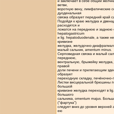
и заключает в себе общий желчн
ветви,
воротную вену, лимфатические с
дуоденальная
связка образует передний край с
Подойдя к краю желудка и двенад
расходятся и
ложатся на переднюю и заднюю сте
hepatogastricum
и lig. hepatoduodenale, а также
кривизне
желудка, желудочно-диафрагмальн
малый сальник, amentum minus.
Серповидная связка и малый сал
переднюю,
вентральную, брыжейку желудка,
правой
доли печени и прилегающим зде
образует
переходную складку, печёночно-по
Листки висцеральной брюшины п
большой
кривизне желудка переходят в lig
большого
сальника, omentum majus. Больш
("фартука")
следует вниз до уровня верхней
ею