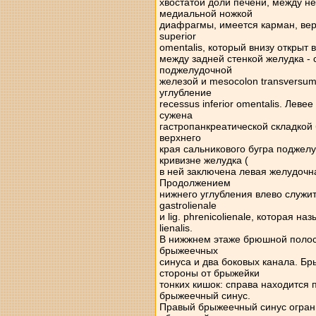
хвостатой доли печени, между н
медиальной ножкой
диафрагмы, имеется карман, вер
superior
omentalis, который внизу открыт 
между задней стенкой желудка -
поджелудочной
железой и mesocolon transversum
углубление
recessus inferior omentalis. Лев
сужена
гастропанкреатической складкой 
верхнего
края сальникового бугра поджелу
кривизне желудка (
в ней заключена левая желудочная 
Продолжением
нижнего углубления влево служит
gastrolienale
и lig. phrenicolienale, которая 
lienalis.
В нижжнем этаже брюшной полос
брыжеечных
синуса и два боковых канала. Б
стороны от брыжейки
тонких кишок: справа находится
брыжеечный синус.
Правый брыжеечный синус ограни