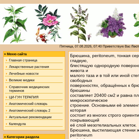
Пятница, 07.08.2026, 07:40
Приветствую Вас
Гост
»
Меню сайта
Брюшина, peritoneum, тонкая се
гладкую,
Главная страница
блестящую однородную поверхно
Лекарственные растения
живота и
Лечебные новости
малого таза и в той или иной ст
свободных
Великие медики
поверхностях, обращённых к брю
Справочник медицинских
брюшины
терминов
составляет 20400 см2 и равна 
ЦИ-ГУН ТЕРАПИЯ
микроскопическое
Анатомический словарь
строение. Основными её элемен
которая
Анатомический словарь 2
состоит из многих строго ориент
Актуальные рекомендации
покрывающий
Календула
её слой мезотелиальных клеток.
Брюшина, выстилающая стенки ж
peritoneum
»
Категории раздела