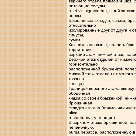
верхнего отдела прямой кишки. 
питающие сосуды,
a. et vv. sigmoideae; в ней зало
нервы.
Брюшинные складки, связки, бры
относительно
изолированные друг от друга и 
синусы,
сумки.
Как показано выше, полость брю
территории:
верхний этаж, нижний этаж, полос
Верхний этаж отделён от нижнего
горизонтально
расположенной брыжейкой попер
Нижний этаж отделён от малого 
тазового
кольца).
Границей верхнего этажа вверху
ободочная
кишка со своей брыжейкой; нижн
брюшинная
складка его дна (прямокишечно-
plica
rectouterina, у женщин).
В верхнем этаже брюшинной пол
печёночную,
bursa hepatica, расположенную в