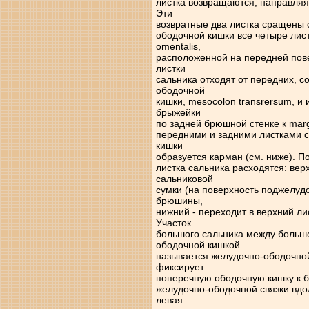
листка возвращаются, направляя
Эти
возвратные два листка сращены 
ободочной кишки все четыре лист
omentalis,
расположенной на передней пове
листки
сальника отходят от передних, 
ободочной
кишки, mesocolon transrersum, и
брыжейки
по задней брюшной стенке к marg
передними и задними листками с
кишки
образуется карман (см. ниже). По
листка сальника расходятся: вер
сальниковой
сумки (на поверхность поджелуд
брюшины,
нижний - переходит в верхний л
Участок
большого сальника между больш
ободочной кишкой
называется желудочно-ободочной с
фиксирует
поперечную ободочную кишку к б
желудочно-ободочной связки вдо
левая