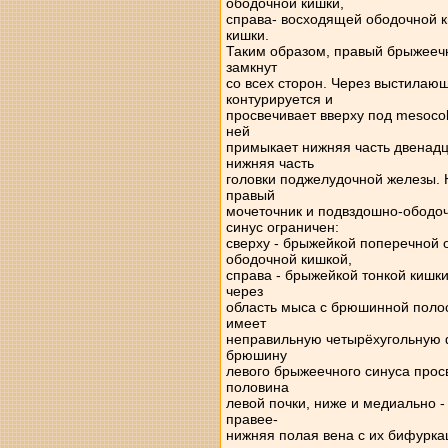
ободочной кишки,
справа- восходящей ободочной к
кишки.
Таким образом, правый брыжееч
замкнут
со всех сторон. Через выстила
контурируется и
просвечивает вверху под mesocol
ней
примыкает нижняя часть двенадц
нижняя часть
головки поджелудочной железы. 
правый
мочеточник и подвздошно-ободо
синус ограничен:
сверху - брыжейкой поперечной 
ободочной кишкой,
справа - брыжейкой тонкой кишк
через
область мыса с брюшинной поло
имеет
неправильную четырёхугольную ф
брюшину
левого брыжеечного синуса прос
половина
левой почки, ниже и медиально -
правее-
нижняя полая вена с их бифурка