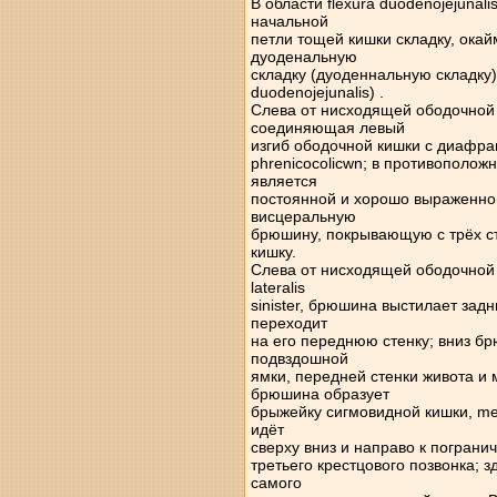
В области flexura duodenojejuna
начальной
петли тощей кишки складку, ока
дуоденальную
складку (дуоденнальную складку), 
duodenojejunalis) .
Слева от нисходящей ободочной
соединяющая левый
изгиб ободочной кишки с диафраг
phrenicocolicwn; в противополож
является
постоянной и хорошо выраженно
висцеральную
брюшину, покрывающую с трёх с
кишку.
Слева от нисходящей ободочной к
lateralis
sinister, брюшина выстилает зад
переходит
на его переднюю стенку; вниз 
подвздошной
ямки, передней стенки живота и 
брюшина образует
брыжейку сигмовидной кишки, me
идёт
сверху вниз и направо к пограни
третьего крестцового позвонка; 
самого