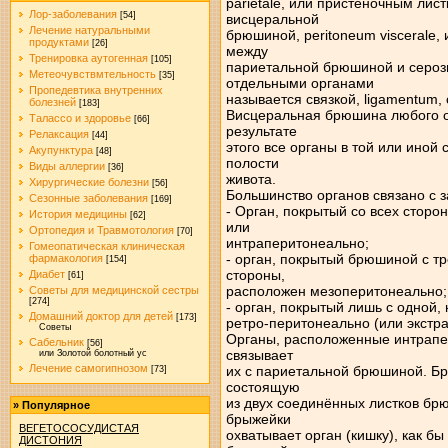
parietale, или пристеночным ли
Лор-заболевания
[54]
висцеральной
Лечение натуральными
брюшиной, peritoneum viscerale
продуктами
[26]
между
Тренировка аутогенная
[105]
париетальной брюшиной и сероз
Метеочувствмтельность
[35]
отдельными органами
Пропедевтика внутренних
называется связкой, ligamentum, 
болезней
[183]
Висцеральная брюшина любого о
Талассо и здоровье
[66]
результате
Релаксация
[44]
этого все органы в той или ино
Акупунктура
[48]
полости
Виды аллергии
[36]
живота.
Хирургические болезни
[56]
Большинство органов связано с з
Сезонные заболевания
[169]
- Орган, покрытый со всех стор
История медицины
[62]
или
Ортопедия и Травмотология
[70]
интраперитонеально;
Гомеопатическая клиническая
- орган, покрытый брюшиной с т
фармакология
[154]
стороны,
Диабет
[61]
расположен мезоперитонеально;
Советы для медицинской сестры
[274]
- орган, покрытый лишь с одной,
Домашний доктор для детей
[173]
ретро-перитонеально (или экстр
Советы
Органы, расположенные интрапер
Сабельник
[56]
связывает
или Золотой болотный ус
Лечение самогипнозом
их с париетальной брюшиной. Бр
[73]
состоящую
из двух соединённых листков бр
»
Популярное
брыжейки
ВЕГЕТОСОСУДИСТАЯ
охватывает орган (кишку), как бы
ДИСТОНИЯ