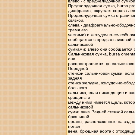
влево - с преджелудочной сумкой
Преджелудочная сумка, bursa pr
диафрагмы, окружает справа леву
Преджелудочная сумка ограничен
связкой,
слева - диафрагмально-ободочно
тремя его
частями) и желудочно-селезёноч
сообщается с предсальниковой щ
сальниковой
сумками; влево она сообщается 
Сальниковая сумка, bursa omenta
она
распространяется до сальниковог
Передней
стенкой сальниковой сумки, если 
задняя
стенка желудка, желудочно-ободо
большого
сальника, если нисходящие и во
сращены и
между ними имеется щель, котор
сальниковой
сумки вниз. Задней стенкой сал
брюшиной
органы, расположенные на задней
полая
вена, брюшная аорта с отходящи