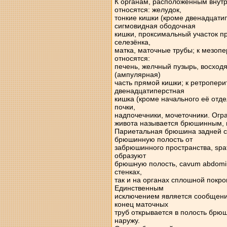
К органам, расположенным внут
относятся: желудок,
тонкие кишки (кроме двенадцати
сигмовидная ободочная
кишки, проксимальный участок п
селезёнка,
матка, маточные трубы; к мезо
относятся:
печень, желчный пузырь, восход
(ампулярная)
часть прямой кишки; к ретропер
двенадцатиперстная
кишка (кроме начального её отде
почки,
надпочечники, мочеточники. Ог
живота называется брюшинным, и
Париетальная брюшина задней ст
брюшинную полость от
забрюшинного пространства, spati
образуют
брюшную полость, cavum abdomin
стенках,
так и на органах сплошной покр
Единственным
исключением является сообщени
конец маточных
труб открывается в полость брюш
наружу.