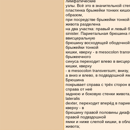
лимфатические
узлы. Всё это в значительной ст
пластинка брыжейки тонких кишо
образом,
при посредстве брыжейки тонкой
живота разделена
на два участка: правый и левый б
sinister. Париетальная брюшина 
ввисцеральную
брюшину восходящей ободочной к
брыжейки тонкой
кишки, кверху - в mesocolon tra
брыжеечного
синуса переходит влево в висц
кишки, кверху
- в mesocolon transversum; внизу
а вниз и влево, в подвздошной я
Брюшина
покрывает справа с трёх сторон
справа от неё
заднюю и боковую стенки живота,
lateralis
dexter, переходит вперёд в пар
кверху - в
брюшину правой половины диафр
правой подвздошной
ямки и ниже слепой кишки, в обл
живота;