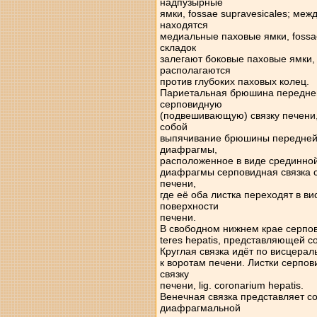
надпузырные
ямки, fossae supravesicales; ме
находятся
медиальные паховые ямки, fossae
складок
залегают боковые паховые ямки, fo
располагаются
против глубоких паховых колец.
Париетальная брюшина передней
серповидную
(подвешивающую) связку печени, l
собой
выпячивание брюшины передней 
диафрагмы,
расположенное в виде срединной
диафрагмы серповидная связка с
печени,
где её оба листка переходят в 
поверхности
печени.
В свободном нижнем крае серпови
teres hepatis, представляющей 
Круглая связка идёт по висцеральн
к воротам печени. Листки серпов
связку
печени, lig. согоnarium hepatis.
Венечная связка представляет 
диафрагмальной