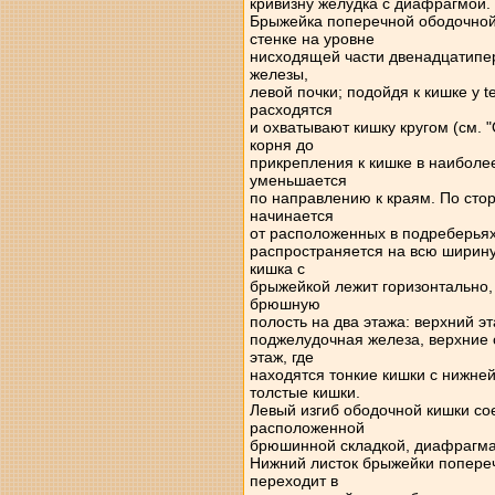
кривизну желудка с диафрагмой.
Брыжейка поперечной ободочной
стенке на уровне
нисходящей части двенадцатипер
железы,
левой почки; подойдя к кишке у t
расходятся
и охватывают кишку кругом (см. 
корня до
прикрепления к кишке в наиболе
уменьшается
по направлению к краям. По ст
начинается
от расположенных в подреберьях и
распространяется на всю ширин
кишка с
брыжейкой лежит горизонтально, 
брюшную
полость на два этажа: верхний эт
поджелудочная железа, верхние 
этаж, где
находятся тонкие кишки с нижне
толстые кишки.
Левый изгиб ободочной кишки со
расположенной
брюшинной складкой, диафрагмаль
Нижний листок брыжейки попереч
переходит в