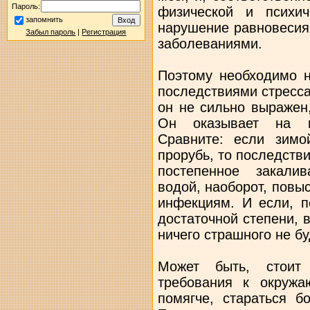
Пароль:
физической и психич
запомнить
нарушение равновесия
Забыл пароль
|
Регистрация
заболеваниями.
Поэтому необходимо н
последствиями стресса
он не сильно выражен
Он оказывает на н
Сравните: если зимо
прорубь, то последств
постепенное закали
водой, наоборот, повы
инфекциям. И если, п
достаточной степени, 
ничего страшного не бу
Может быть, стоит 
требования к окружа
помягче, стараться б