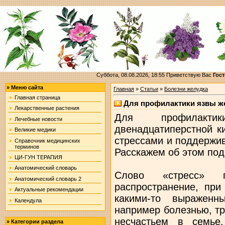
Суббота, 08.08.2026, 18:55
Приветствую Вас
Гост
»
Меню сайта
Главная
»
Статьи
»
Болезни желудка
Главная страница
Для профилактики язвы ж
Лекарственные растения
Для профилакт
Лечебные новости
двенадцатиперстной к
Великие медики
стрессами и поддержив
Справочник медицинских
терминов
Расскажем об этом под
ЦИ-ГУН ТЕРАПИЯ
Анатомический словарь
Слово «стресс» 
Анатомический словарь 2
распространение, при
Актуальные рекомендации
какими-то выраженн
Календула
например болезнью, т
несчастьем в семье
»
Категории раздела