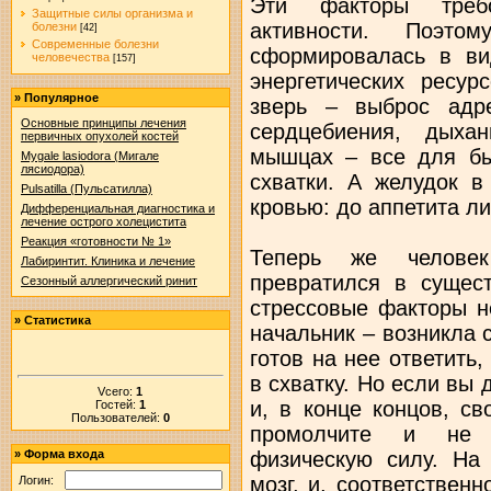
Эти факторы треб
Защитные силы организма и
активности. Поэт
болезни
[42]
Современные болезни
сформировалась в ви
человечества
[157]
энергетических ресур
»
Популярное
зверь – выброс адр
Основные принципы лечения
сердцебиения, дыха
первичных опухолей костей
мышцах – все для бы
Mygale lasiodora (Мигале
лясиодора)
схватки. А желудок в
Pulsatilla (Пульсатилла)
кровью: до аппетита ли
Дифференциальная диагностика и
лечение острого холецистита
Реакция «готовности № 1»
Теперь же человек
Лабиринтит. Клиника и лечение
превратился в сущес
Сезонный аллергический ринит
стрессовые факторы н
»
Статистика
начальник – возникла 
готов на нее ответить,
в схватку. Но если вы
Vсего:
1
и, в конце концов, с
Гостей:
1
Пользователей:
0
промолчите и не 
физическую силу. На 
»
Форма входа
мозг, и, соответствен
Логин: