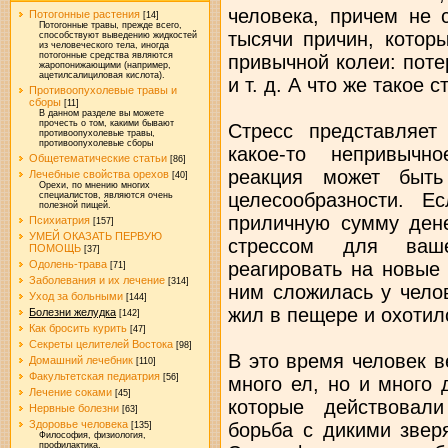
человека, причем не 
Потогонные растения
[14]
Потогонные травы, прежде всего,
тысячи причин, котор
способствуют выведению жидкостей
из человеческого тела, иногда
потогонные средства являются
привычной колеи: пот
жаропонижающими (например,
ацетилсалициловая кислота).
и т. д. А что же такое 
Противоопухолевые травы и
сборы
[11]
В данном разделе вы можете
прочесть о том, какими бывают
Стресс представляет
противоопухолевые травы,
противоопухолевые сборы
какое-то непривычн
Общетематические статьи
[86]
реакция может быт
Лечебные свойства орехов
[40]
Орехи, по мнению многих
целесообразности. Е
специалистов, являются очень
полезной пищей.
приличную сумму дене
Психиатрия
[157]
УМЕЙ ОКАЗАТЬ ПЕРВУЮ
стрессом для ваше
ПОМОЩЬ
[37]
реагировать на новые
Одолень-трава
[71]
Заболевания и их лечение
[314]
ним сложилась у чело
Уход за больными
[144]
жил в пещере и охотил
Болезни желудка
[142]
Как бросить курить
[47]
Секреты целителей Востока
[98]
В это время человек в
Домашний лечебник
[110]
Факультетская педиатрия
[56]
много ел, но и много 
Лечение соками
[45]
которые действовал
Нервные болезни
[63]
Здоровье человека
борьба с дикими зверя
[135]
Философия, физиология,
профилактика.