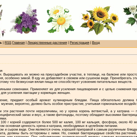
ь
|
RSS
Главная
|
Лекарственные растения
|
Регистрация
|
Вход
ия
 Выращивать их можно на приусадебном участке, в теплице, на балконе или просто
я, особенно зимой. В еду их добавляют в свежем или сушеном виде. Пренебрегать э
 потому что безвкусная вялая пища не способствует усвоению питательных веществ.
пряными семенами. Применяют их для усиления пищеварения и с целью снижения про
 для усиления лактации у кормящих женщин.
ение, придают особый аромат кулинарным блюдам. Пища обязательно должна б
у мужчин, вероятно, должно быть особое пристрастие, учитывая гормональное воздейс
 эти растения почти неразличимы, но у хрена корень ветвистый, а у катрана — 
цифический запах и вкус, а также фитонциды, поэтому обладают высокими бактериц
лями.
100 г корней содержится более 500 мг калия, 100 мг кальция, фосфора, около 40 м
 этом основная ценность хрена и катрана, необходимых в целебном питании.
ном и сыром виде. Они являются очень хорошей приправой к самым различным блюдам
кта, должны быть осторожны с ними. Но, снижая бактерицидные свойства растений, 
ном или катраном. При заболеваниях поджелудочной железы следует воздержаться