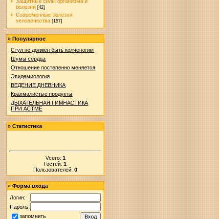
Защитные силы организма и
болезни
[42]
Современные болезни
человечества
[157]
»
Популярное
Стул не должен быть колченогим
Шумы сердца
Отношение постепенно меняется
Эпидемиология
ВЕДЕНИЕ ДНЕВНИКА
Крахмалистые продукты
ДЫХАТЕЛЬНАЯ ГИМНАСТИКА
ПРИ АСТМЕ
»
Статистика
Vсего:
1
Гостей:
1
Пользователей:
0
»
Форма входа
Логин:
Пароль:
запомнить