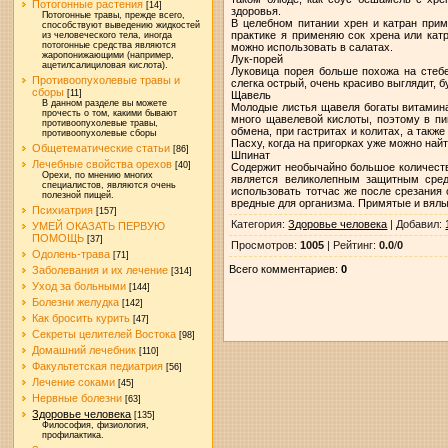
Потогонные растения
[14]
здоровья.
Потогонные травы, прежде всего,
В целебном питании хрен и катран приме
способствуют выведению жидкостей
практике я применяю сок хрена или кат
из человеческого тела, иногда
потогонные средства являются
можно использовать в салатах.
жаропонижающими (например,
Лук-порей
ацетилсалициловая кислота).
Луковица порея больше похожа на стеб
Противоопухолевые травы и
слегка острый, очень красиво выглядит,
сборы
[11]
Щавель
В данном разделе вы можете
Молодые листья щавеля богаты витамина
прочесть о том, какими бывают
много щавелевой кислоты, поэтому в пи
противоопухолевые травы,
обмена, при гастритах и колитах, а так
противоопухолевые сборы
Пасху, когда на пригорках уже можно на
Общетематические статьи
[86]
Шпинат
Лечебные свойства орехов
[40]
Содержит необычайно большое количество
Орехи, по мнению многих
является великолепным защитным сред
специалистов, являются очень
использовать тотчас же после срезания 
полезной пищей.
вредные для организма. Примятые и вялы
Психиатрия
[157]
Категория
:
Здоровье человека
|
Добавил
:
УМЕЙ ОКАЗАТЬ ПЕРВУЮ
ПОМОЩЬ
[37]
Просмотров
:
1005
|
Рейтинг
:
0.0
/
0
Одолень-трава
[71]
Всего комментариев
:
0
Заболевания и их лечение
[314]
Уход за больными
[144]
Болезни желудка
[142]
Как бросить курить
[47]
Секреты целителей Востока
[98]
Домашний лечебник
[110]
Факультетская педиатрия
[56]
Лечение соками
[45]
Нервные болезни
[63]
Здоровье человека
[135]
Философия, физиология,
профилактика.