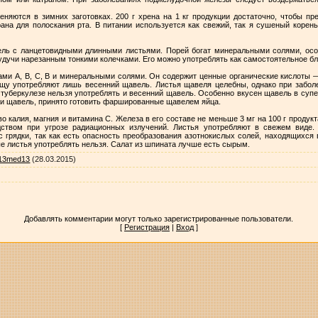
няются в зимних заготовках. 200 г хрена на 1 кг продукции достаточно, чтобы пр
рана для полоскания рта. В питании используется как свежий, так я сушеный корен
ель с ланцетовидными длинными листьями. Порей богат минеральными солями, особ
 будучи нарезанным тонкими колечками. Его можно употреблять как самостоятельное б
ми А, В, С, В и минеральными солями. Он содержит ценные органические кислоты 
щу употребляют лишь весенний щавель. Листья щавеля целебны, однако при забол
же туберкулезе нельзя употреблять и весенний щавель. Особенно вкусен щавель в суп
йти щавель, принято готовить фаршированные щавелем яйца.
 калия, магния и витамина С. Железа в его составе не меньше 3 мг на 100 г продукт
ством при угрозе радиационных излучений. Листья употребляют в свежем виде. 
с грядки, так как есть опасность преобразования азотнокислых солей, находящихся 
е листья употреблять нельзя. Салат из шпината лучше есть сырым.
13med13
(28.03.2015)
Добавлять комментарии могут только зарегистрированные пользователи.
[
Регистрация
|
Вход
]