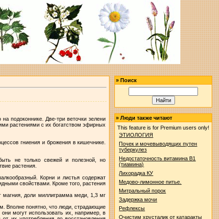
»
Поиск
»
Люди также читают
 на подоконнике. Две-три веточки зелени
тими растениями с их богатством эфирных
This feature is for Premium users only!
ЭТИОЛОГИЯ
цессов гниения и брожения в кишечнике.
Почек и мочевыводящих путен
туберкулез
Недостаточность витамина B1
ыть не только свежей и полезной, но
(тиамина)
твие растения.
Лихорадка КУ
палкообразный. Корни и листья содержат
Медово-лимонное питье.
идными свойствами. Кроме того, растения
Митральный порок
г магния, доли миллиграмма меди, 1,3 мг
Задержка мочи
. Вполне понятно, что люди, страдающие
Рефлексы
они могут использовать их, например, в
Очистим хрусталик от катаракты
 от их употребления до восстановления