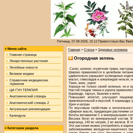
Пятница, 07.08.2026, 15:12
Приветствую Вас
Гост
»
Меню сайта
Главная
»
Статьи
»
Здоровье человека
Главная страница
Огородная зелень
Лекарственные растения
Лечебные новости
Салат, шпинат, огуречная трава, настурц
Широко применяются в целебном питании.
Великие медики
удивительно украшают кулинарные издели
масел, гликозидов и алкалоидов нельзя,
Справочник медицинских
Тмин, анис, укроп
терминов
Хороши не только своей зеленью, но и 
Настой плодов тмина и укропа применяют
ЦИ-ГУН ТЕРАПИЯ
Кориандр, тархун, базилик и мята
Анатомический словарь
Повышают аппетит, улучшают пищевар
привлекательной и вкусной. К кориандру 
Анатомический словарь 2
Хрен и катран
По вкусовым свойствам и питательности
Актуальные рекомендации
эфирное масло, придающее растениям спе
богаты витамином С и минеральными со
Календула
Весьма богат их минеральный состав. В 
марганца, 140 мг натрия, 2 мг железа. В
Эти растения можно употреблять в варе
»
Категории раздела
заболеваниями желудочно-кишечного тра
таком блюде, как соус бешамель с хре