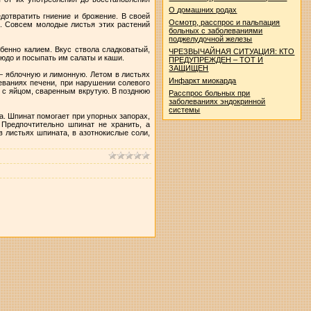
О домашних родах
едотвратить гниение и брожение. В своей
Осмотр, расспрос и пальпация
ь. Совсем молодые листья этих растений
больных с заболеваниями
поджелудочной железы
енно калием. Вкус ствола сладковатый,
ЧРЕЗВЫЧАЙНАЯ СИТУАЦИЯ: КТО
людо и посыпать им салаты и каши.
ПРЕДУПРЕЖДЕН – ТОТ И
ЗАЩИЩЕН
— яблочную и лимонную. Летом в листьях
Инфаркт миокарда
еваниях печени, при нарушении солевого
е с яйцом, сваренным вкрутую. В позднюю
Расспрос больных при
заболеваниях эндокринной
системы
а. Шпинат помогает при упорных запорах,
Предпочтительно шпинат не хранить, а
в листьях шпината, в азотнокислые соли,