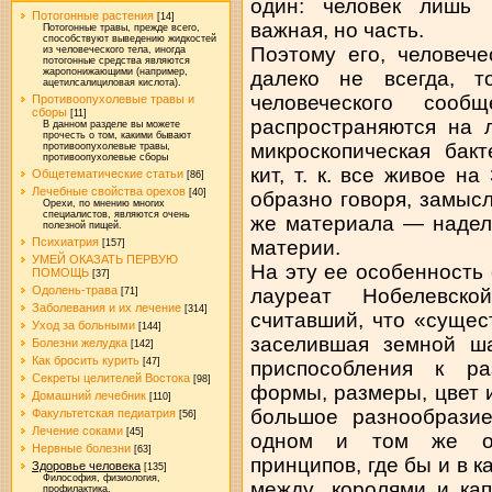
один: человек лишь 
Потогонные растения
[14]
важная, но часть.
Потогонные травы, прежде всего,
способствуют выведению жидкостей
Поэтому его, человече
из человеческого тела, иногда
потогонные средства являются
жаропонижающими (например,
далеко не всегда, т
ацетилсалициловая кислота).
человеческого сооб
Противоопухолевые травы и
сборы
[11]
распространяются на 
В данном разделе вы можете
прочесть о том, какими бывают
микроскопическая бак
противоопухолевые травы,
противоопухолевые сборы
кит, т. к. все живое н
Общетематические статьи
[86]
Лечебные свойства орехов
[40]
образно говоря, замысл
Орехи, по мнению многих
специалистов, являются очень
же материала — надел
полезной пищей.
Психиатрия
материи.
[157]
УМЕЙ ОКАЗАТЬ ПЕРВУЮ
На эту ее особенность
ПОМОЩЬ
[37]
Одолень-трава
лауреат Нобелевско
[71]
Заболевания и их лечение
[314]
считавший, что «сущес
Уход за больными
[144]
заселившая земной ш
Болезни желудка
[142]
Как бросить курить
[47]
приспособления к р
Секреты целителей Востока
[98]
формы, размеры, цвет 
Домашний лечебник
[110]
большое разнообразие
Факультетская педиатрия
[56]
Лечение соками
[45]
одном и том же ог
Нервные болезни
[63]
принципов, где бы и в к
Здоровье человека
[135]
Философия, физиология,
между „королями и ка
профилактика.