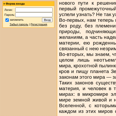
нового пути к решени
»
Форма входа
первый промежуточный
Логин:
успели узнать? Не так у
Пароль:
Во-первых, нам теперь 
запомнить
Забыл пароль
|
Регистрация
без роду, без племен
природы, подчиняющ
желаниям, а часть над
материи, ею рожденны
связанный с нею незри
Во-вторых, мы знаем, ч
целом лишь неотъемл
мира, крохотной пылинк
кров и пищу планета З
законам этого мира — з
Таких законов существ
материя, и человек в 
мирах: в микромире э
мире земной живой и 
Вселенной, с которым
каждом из этих миров