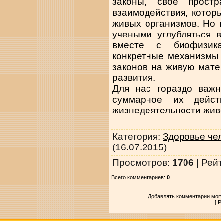
законы, свое прост
взаимодействия, котор
живых организмов. Но 
учеными углубляться 
вместе с биофизик
конкретные механизмы
законов на живую мате
развития.
Для нас гораздо важн
суммарное их дейст
жизнедеятельности жив
Категория
:
Здоровье че
(16.07.2015)
Просмотров
:
1706
|
Рей
Всего комментариев
:
0
Добавлять комментарии могу
[
Р