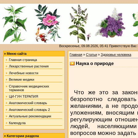
Воскресенье, 09.08.2026, 05:41
Приветствую Вас
»
Меню сайта
Главная
»
Статьи
»
Здоровье человека
Главная страница
Наука о природе
Лекарственные растения
Лечебные новости
Великие медики
Справочник медицинских
терминов
Что же это за закон
ЦИ-ГУН ТЕРАПИЯ
безропотно следовать
Анатомический словарь
желаниями, а не прод
Анатомический словарь 2
уложениям, вносящим 
Актуальные рекомендации
регулирующим отноше
Календула
людей, населяющим
вопросов можно задать 
»
Категории раздела