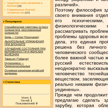
Защитные силы организма и
различий».
болезни
[42]
Поэтому философия зд
Современные болезни
человечества
[157]
своего внимания отдел
его психическим
»
Популярное
физиологическими
Специфические симптомы острого
холецистита, неосложненный
рассматривать проблем
холецистит
проблемы здоровья все
Sepia — Сепия (Окончание)
дела, это единая про
ДЫХАТЕЛЬНЫЕ УПРАЖНЕНИЯ
ПРИ БРОНХИТЕ
решена без личного
УЛУЧШЕНИЕ СОСТОЯНИЯ ПРИ
человеческого сообще
БЕРЕМЕННОСТИ И ЖЕНСКИХ
БОЛЕЗНЯХ
более важной частью 
Tabacum (Табакум)
русский естествоис
Hymenoptera —
Перепончатокрылые
неоднократно высказыв
Основные концепции китайской
человечество тесней
медицины
веществом, заселяющим
»
Статистика
реально никаким физи
уединены».
Прежде чем продолжить
Vсего:
1
предлагаю сделать 
Гостей:
1
Пользователей:
0
зарубку, которая обл