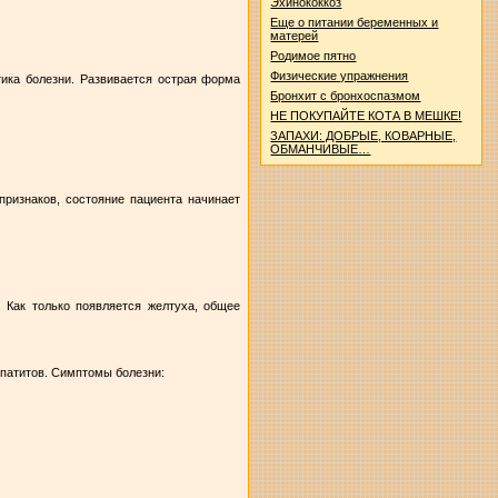
Эхинококкоз
Еще о питании беременных и
матерей
Родимое пятно
Физические упражнения
тика болезни. Развивается острая форма
Бронхит с бронхоспазмом
НЕ ПОКУПАЙТЕ КОТА В МЕШКЕ!
ЗАПАХИ: ДОБРЫЕ, КОВАРНЫЕ,
ОБМАНЧИВЫЕ…
ризнаков, состояние пациента начинает
. Как только появляется желтуха, общее
епатитов. Симптомы болезни: