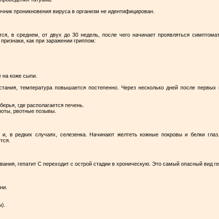
очник проникновения вируса в организм не идентифицирован.
ся, в среднем, от двух до 30 недель, после чего начинает проявляться симптома
 признаки, как при заражении гриппом:
 на коже сыпи.
тания, температура повышается постепенно. Через несколько дней после первых п
берья, где располагается печень.
ноты, рвотные позывы.
.
и, в редких случаях, селезенка. Начинают желтеть кожные покровы и белки глаз
тся.
вания, гепатит С переходит с острой стадии в хроническую. Это самый опасный вид г
ни.
ы).