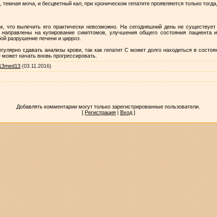
, темная моча, и бесцветный кал, при хроническом гепатите проявляются только тогда
м, что вылечить его практически невозможно. На сегодняшний день не существует
 направлены на купирование симптомов, улучшения общего состояния пациента 
бой разрушение печени и цирроз.
улярно сдавать анализы крови, так как гепатит С может долго находиться в состо
 может начать вновь прогрессировать.
13med13
(03.11.2016)
Добавлять комментарии могут только зарегистрированные пользователи.
[
Регистрация
|
Вход
]