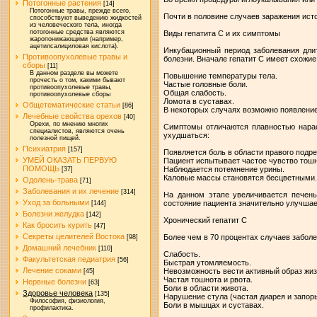
Потогонные растения
[14]
Потогонные травы, прежде всего,
Почти в половине случаев заражения ист
способствуют выведению жидкостей
из человеческого тела, иногда
потогонные средства являются
Виды гепатита С и их симптомы
жаропонижающими (например,
ацетилсалициловая кислота).
Инкубационный период заболевания длит
Противоопухолевые травы и
болезни. Вначале гепатит С имеет схожие
сборы
[11]
В данном разделе вы можете
Повышение температуры тела.
прочесть о том, какими бывают
Частые головные боли.
противоопухолевые травы,
Общая слабость.
противоопухолевые сборы
Ломота в суставах.
Общетематические статьи
[86]
В некоторых случаях возможно появление
Лечебные свойства орехов
[40]
Орехи, по мнению многих
Симптомы отличаются плавностью нарас
специалистов, являются очень
ухудшаться:
полезной пищей.
Психиатрия
[157]
Появляется боль в области правого подре
УМЕЙ ОКАЗАТЬ ПЕРВУЮ
Пациент испытывает частое чувство тош
ПОМОЩЬ
Наблюдается потемнение урины.
[37]
Каловые массы становятся бесцветными
Одолень-трава
[71]
Заболевания и их лечение
[314]
На данном этапе увеличивается печень 
Уход за больными
состояние пациента значительно улучшае
[144]
Болезни желудка
[142]
Хронический гепатит С
Как бросить курить
[47]
Секреты целителей Востока
Более чем в 70 процентах случаев заболе
[98]
Домашний лечебник
[110]
Слабость.
Факультетская педиатрия
[56]
Быстрая утомляемость.
Лечение соками
Невозможность вести активный образ жиз
[45]
Частая тошнота и рвота.
Нервные болезни
[63]
Боли в области живота.
Здоровье человека
[135]
Нарушение стула (частая диарея и запор
Философия, физиология,
Боли в мышцах и суставах.
профилактика.