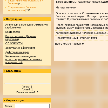
Защитные силы организма и
Такие симптомы, как желтая кожа с зудом
болезни
[42]
Современные болезни
Методы лечения
человечества
[157]
Опасность гепатита С заключается в то
болезнетворный вирус. Методы терапии
гепатита С, который может повлечь за со
»
Популярное
Ammonium carbonicum (Аммониум
После лечения пациентам необходимо рег
карбоникум)
функций иммунной системы, заболевание
Бестселлер
Категория
:
Здоровье человека
|
Добавил
:
Baryta carbonica (Барита
Просмотров
:
1124
|
Рейтинг
:
0.0
/
0
карбоника)
ОПАСНОСТИ
Всего комментариев
:
0
Экссудативный плеврит
Дифтерийный круп
Частичные клиновидные
остеохондропатии суставных
поверхностей
»
Статистика
Vсего:
1
Гостей:
1
Пользователей:
0
»
Форма входа
Логин: