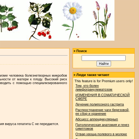
»
Поиск
»
Люди также читают
анизме человека болезнетворных микробов
ьности от матери к плоду. Высокий риск
This feature is for Premium users only!
оводить с помощью специализированного
Тем, кто болен
лимфогранулематозом
ИЗМЕНЕНИЯ В СОМАТИЧЕСКОЙ
СФЕРЕ
Лечение полипозного гастрита
.
Распространение чаги березовой,
ее сбор и хранение
Абсцесс аппенднкулярнып
ия вируса гепатита С не передается.
Патологическая анатомия и генез
симптомов
Отвар хвоща полевого в молоке