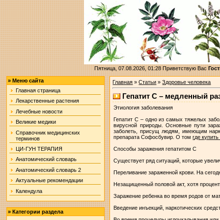
Пятница, 07.08.2026, 01:28
Приветствую Вас
Гост
»
Меню сайта
Главная
»
Статьи
»
Здоровье человека
Главная страница
Гепатит С – медленный р
Лекарственные растения
Этиология заболевания
Лечебные новости
Гепатит С – одно из самых тяжелых забо
Великие медики
вирусной природы. Основные пути зараж
заболеть, присущ людям, имеющим нарк
Справочник медицинских
препарата Софосбувир. О том
где купит
терминов
Способы заражения гепатитом С
ЦИ-ГУН ТЕРАПИЯ
Анатомический словарь
Существует ряд ситуаций, которые увели
Анатомический словарь 2
Переливание зараженной крови. На сегод
Актуальные рекомендации
Незащищенный половой акт, хотя процент
Календула
Заражение ребенка во время родов от мат
Введение инъекций, наркотических средст
»
Категории раздела
Во время процедуры иглоукалывания или 