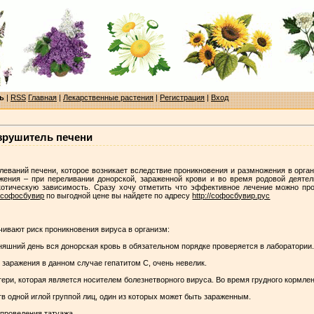
ь
|
RSS
Главная
|
Лекарственные растения
|
Регистрация
|
Вход
азрушитель печени
леваний печени, которое возникает вследствие проникновения и размножения в орг
ения – при переливании донорской, зараженной крови и во время родовой деятел
отическую зависимость. Сразу хочу отметить что эффективное лечение можно пр
ь софосбувир
по выгодной цене вы найдете по адресу
http://софосбувир.рус
чивают риск проникновения вируса в организм:
няшний день вся донорская кровь в обязательном порядке проверяется в лаборатории
 заражения в данном случае гепатитом С, очень невелик.
ери, которая является носителем болезнетворного вируса. Во время грудного кормлен
в одной иглой группой лиц, один из которых может быть зараженным.
проведения татуажа.