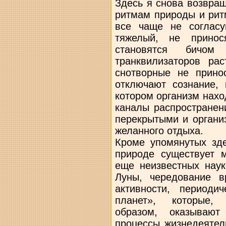
Здесь я снова возвращ
ритмам природы и рит
все чаще не согласу
тяжелый, не принос
становятся бичом 
транквилизаторов ра
снотворные не принос
отключают сознание,
котором организм наход
каналы распространен
перекрытыми и органи
желанного отдыха.
Кроме упомянутых зде
природе существует м
еще неизвестных наук
Луны, чередование в
активности, периоди
планет», которые, 
образом, оказываю
процессы жизнедеятел