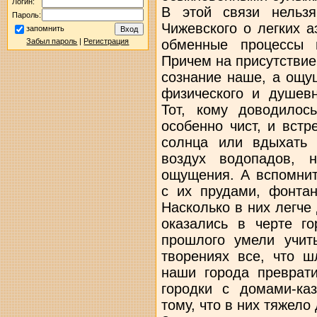
Логин:
В этой связи нельз
Пароль:
Чижевского о легких 
запомнить
обменные процессы в
Забыл пароль
|
Регистрация
Причем на присутствие
сознание наше, а ощу
физического и душевн
Тот, кому доводилос
особенно чист, и вст
солнца или вдыхать
воздух водопадов, 
ощущения. А вспомнит
с их прудами, фонтан
Насколько в них легче
оказались в черте го
прошлого умели учит
творениях все, что ш
наши города преврат
городки с домами-ка
тому, что в них тяжело