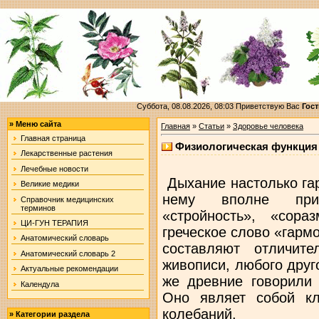
Суббота, 08.08.2026, 08:03
Приветствую Вас
Гост
»
Меню сайта
Главная
»
Статьи
»
Здоровье человека
Главная страница
Физиологическая функция 
Лекарственные растения
Лечебные новости
Дыхание настолько га
Великие медики
нему вполне при
Справочник медицинских
терминов
«стройность», «сора
ЦИ-ГУН ТЕРАПИЯ
греческое слово «гармо
Анатомический словарь
составляют отличите
Анатомический словарь 2
живописи, любого друг
Актуальные рекомендации
же древние говорили 
Календула
Оно являет собой кл
колебаний.
»
Категории раздела