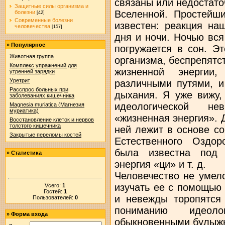
связаны или недостат
Защитные силы организма и
Вселенной. Простейш
болезни
[42]
Современные болезни
известен: реакция на
человечества
[157]
дня и ночи. Ночью вся
»
Популярное
погружается в сон. Э
Животная группа
организма, беспрепятс
Комплекс упражнений для
жизненной энергии
утренней зарядки
Уретрит
различными путями, 
Расспрос больных при
дыхания. Я уже вижу,
заболеваниях кишечника
идеологической не
Magnesia muriatica (Магнезия
муриатика)
«жизненная энергия». 
Восстановление клеток и нервов
толстого кишечника
ней лежит в основе с
Закрытые переломы костей
Естественного Оздор
была известна под 
»
Статистика
энергия «ци» и т. д.
Человечество не умел
изучать ее с помощью
Vсего:
1
Гостей:
1
и невежды торопятся 
Пользователей:
0
пониманию идеол
»
Форма входа
обыкновенными булыж