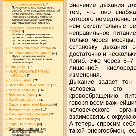
Значение дыхания дл
Потогонные растения
[14]
Потогонные травы, прежде всего,
тем, что оно снабжа
способствуют выведению жидкостей
из человеческого тела, иногда
потогонные средства являются
которого немедленно 
жаропонижающими (например,
ацетилсалициловая кислота).
нем окислительные ре
Противоопухолевые травы и
сборы
неправильное питани
[11]
В данном разделе вы можете
прочесть о том, какими бывают
только через месяцы
противоопухолевые травы,
противоопухолевые сборы
остановку дыхания о
Общетематические статьи
[86]
достаточно и нескольк
Лечебные свойства орехов
[40]
Орехи, по мнению многих
погиб. Уже через 5–7
специалистов, являются очень
полезной пищей.
лишенной кислород
Психиатрия
[157]
УМЕЙ ОКАЗАТЬ ПЕРВУЮ
изменения.
ПОМОЩЬ
[37]
Дыхание задает тон
Одолень-трава
[71]
Заболевания и их лечение
[314]
человека, его у
Уход за больными
[144]
кровообращению, пит
Болезни желудка
[142]
Как бросить курить
[47]
говоря всем важнейши
Секреты целителей Востока
[98]
человеческого орга
Домашний лечебник
[110]
Факультетская педиатрия
[56]
взаимосвязь с окружа
Лечение соками
[45]
А теперь спросим себ
Нервные болезни
[63]
Здоровье человека
такой энергообмен, е
[135]
Философия, физиология,
профилактика.