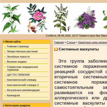
Суббота, 08.08.2026, 18:27
Приветствую Вас
Гост
»
Меню сайта
Главная
»
Статьи
»
Защитные силы органи
Главная страница
Системные васкулиты
Лекарственные растения
Лечебные новости
Это группа заболева
Великие медики
системное поражени
Справочник медицинских
терминов
реакцией сосудистой 
ЦИ-ГУН ТЕРАПИЯ
вторичные системны
Анатомический словарь
системное пораж
Анатомический словарь 2
самостоятельным з
Актуальные рекомендации
развиваются на фон
Календула
аллергического или д
системные васкулиты
»
Категории раздела