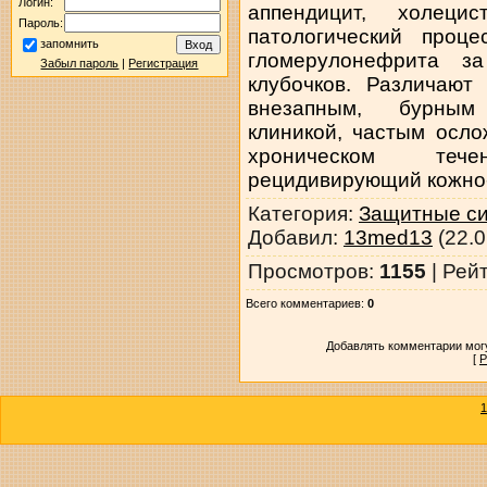
Логин:
аппендицит, холеци
Пароль:
патологический проц
запомнить
гломерулонефрита з
Забыл пароль
|
Регистрация
клубочков. Различают
внезапным, бурным
клиникой, частым осл
хроническом теч
рецидивирующий кожно
Категория
:
Защитные си
Добавил
:
13med13
(22.0
Просмотров
:
1155
|
Рей
Всего комментариев
:
0
Добавлять комментарии могу
[
Р
1