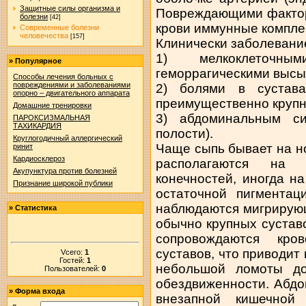
Защитные силы организма и
Повреждающими фактор
болезни
[42]
крови иммунные компле
Современные болезни
человечества
[157]
Клинически заболевание
1) мелкоклеточны
»
Популярное
геморрагическими высып
Способы лечения больных с
повреждениями и заболеваниями
2) болями в сустава
опорно – двигательного аппарата
преимущественно крупн
Домашние тренировки
3) абдоминальным с
ПАРОКСИЗМАЛЬНАЯ
ТАХИКАРДИЯ
полости).
Круглогодичный аллергический
Чаще сыпь бывает на н
ринит
Кардиосклероз
располагаются на р
Акупунктура против болезней
конечностей, иногда н
Признание широкой публики
остаточной пигментац
наблюдаются мигрирую
»
Статистика
обычно крупных сустав
сопровождаются кро
суставов, что приводит 
Vсего:
1
Гостей:
1
небольшой ломоты до
Пользователей:
0
обездвиженности. Абд
»
Форма входа
внезапной кишечной 