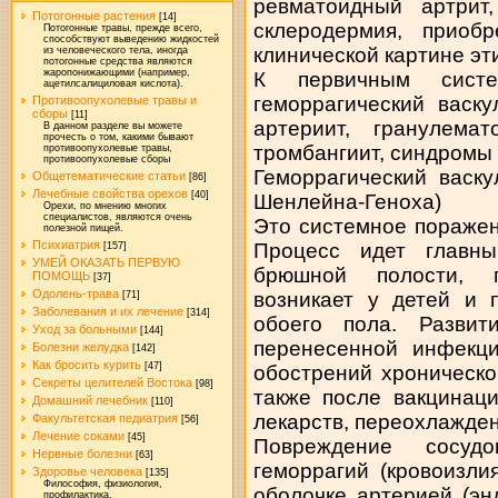
ревматоидный артрит,
Потогонные растения
[14]
склеродермия, приоб
Потогонные травы, прежде всего,
способствуют выведению жидкостей
клинической картине эт
из человеческого тела, иногда
потогонные средства являются
жаропонижающими (например,
К первичным систе
ацетилсалициловая кислота).
геморрагический васку
Противоопухолевые травы и
сборы
[11]
артериит, гранулема
В данном разделе вы можете
прочесть о том, какими бывают
тромбангиит, синдромы 
противоопухолевые травы,
противоопухолевые сборы
Геморрагический васку
Общетематические статьи
[86]
Лечебные свойства орехов
[40]
Шенлейна-Геноха)
Орехи, по мнению многих
специалистов, являются очень
Это системное поражен
полезной пищей.
Психиатрия
Процесс идет главны
[157]
УМЕЙ ОКАЗАТЬ ПЕРВУЮ
брюшной полости, п
ПОМОЩЬ
[37]
Одолень-трава
возникает у детей и 
[71]
Заболевания и их лечение
[314]
обоего пола. Развит
Уход за больными
[144]
перенесенной инфекци
Болезни желудка
[142]
Как бросить курить
[47]
обострений хроническо
Секреты целителей Востока
[98]
также после вакцинац
Домашний лечебник
[110]
лекарств, переохлаждени
Факультетская педиатрия
[56]
Лечение соками
[45]
Повреждение сосуд
Нервные болезни
[63]
геморрагий (кровоизли
Здоровье человека
[135]
Философия, физиология,
оболочке артерией (эн
профилактика.