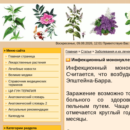
Воскресенье, 09.08.2026, 12:01
Приветствую Вас
»
Меню сайта
Главная
»
Статьи
»
Заболевания и их лече
Главная страница
Инфекционный мононуклео
Лекарственные растения
Инфекционный монон
Лечебные новости
Считается, что возбу
Великие медики
Эпштейна-Барра.
Справочник медицинских
терминов
ЦИ-ГУН ТЕРАПИЯ
Заражение возможно то
Анатомический словарь
больного со здоров
Анатомический словарь 2
пельным путем. Чаще
Актуальные рекомендации
отмечается круглый г
Календула
месяцы.
»
Категории раздела