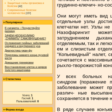
Защитные силы организма и
грудинно-ключич- но-со
болезни
[42]
Современные болезни
человечества
[157]
Они могут иметь вид 
отдельные узлы дости
»
Популярное
клетчатки нет. Узлы н
Е-сигарета – Почувствуйте
разницу
Назофарингит може
ЗАЧЕМ НЕОБХОДИМО
затруднением дыха
„СНИМАТЬ” САМОВНУШЕНИЕ?
отделяемым, так и легк
Осложнения гнойных заболеваний
среднего и внутреннего уха
ем и слизистым отдел
Диагностика чжан-фу
"Копьевидный" налет, 
Переломы нижнего конца лучевой
кости
сочетается с массивн
Домашние тренировки
рыхло-творожистой конс
Восстановление клеток и нервов
толстого кишечника
У всех больных наб
»
Статистика
синдром (поражение п
заболевание может пр
различ- ные высыпан
Vсего:
1
сохраняется в течение 
Гостей:
1
Пользователей:
0
В ряде случаев конъю
»
Форма входа