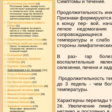
Симптомы и течение.
Потогонные растения
[14]
Потогонные травы, прежде всего,
способствуют выведению жидкостей
Продолжительность инк
из человеческого тела, иногда
потогонные средства являются
жаропонижающими (например,
Признаки формируются 
ацетилсалициловая кислота).
к концу пер- вой, на
Противоопухолевые травы и
сборы
[11]
легкое недомогание
В данном разделе вы можете
прочесть о том, какими бывают
сопровождающеес
противоопухолевые травы,
противоопухолевые сборы
температуры и слабо
Общетематические статьи
[86]
Лечебные свойства орехов
[40]
стороны лимфатических 
Орехи, по мнению многих
специалистов, являются очень
полезной пищей.
Психиатрия
В раз- гар болезн
[157]
УМЕЙ ОКАЗАТЬ ПЕРВУЮ
воспалительные явл
ПОМОЩЬ
[37]
Одолень-трава
селезенки, печени и за
[71]
Заболевания и их лечение
[314]
Уход за больными
[144]
Продолжительность тем
Болезни желудка
[142]
Как бросить курить
[47]
до 3 педель - чем бо
Секреты целителей Востока
[98]
температуры.
Домашний лечебник
[110]
Факультетская педиатрия
[56]
Лечение соками
[45]
Характерны перепады те
Нервные болезни
[63]
2ё. Увеличение лимф
Здоровье человека
[135]
Философия, физиология,
четливо и постоянно в
профилактика.