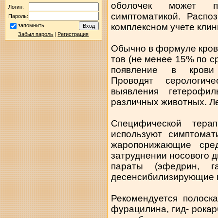
оболочек может п
Логин:
симптоматикой. Распо
Пароль:
комплексном учете клин
запомнить
Забыл пароль
|
Регистрация
Обычно в формуле кро
тов (не менее 15% по с
появление в крови 
Проводят серологич
выявления гетерофи
различных животных. Л
Специфической тера
используют симптомат
жаропонижающие сре
затруднении носового 
параты (эфедрин, г
десенсибилизирующие п
Рекомендуется полоск
фурацилина, гид- рока