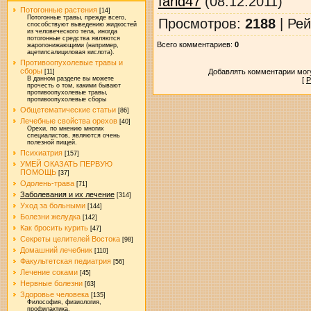
farid47
(08.12.2011)
Потогонные растения
[14]
Потогонные травы, прежде всего,
Просмотров
:
2188
|
Рей
способствуют выведению жидкостей
из человеческого тела, иногда
потогонные средства являются
Всего комментариев
:
0
жаропонижающими (например,
ацетилсалициловая кислота).
Противоопухолевые травы и
сборы
Добавлять комментарии могу
[11]
В данном разделе вы можете
[
Р
прочесть о том, какими бывают
противоопухолевые травы,
противоопухолевые сборы
Общетематические статьи
[86]
Лечебные свойства орехов
[40]
Орехи, по мнению многих
специалистов, являются очень
полезной пищей.
Психиатрия
[157]
УМЕЙ ОКАЗАТЬ ПЕРВУЮ
ПОМОЩЬ
[37]
Одолень-трава
[71]
Заболевания и их лечение
[314]
Уход за больными
[144]
Болезни желудка
[142]
Как бросить курить
[47]
Секреты целителей Востока
[98]
Домашний лечебник
[110]
Факультетская педиатрия
[56]
Лечение соками
[45]
Нервные болезни
[63]
Здоровье человека
[135]
Философия, физиология,
профилактика.