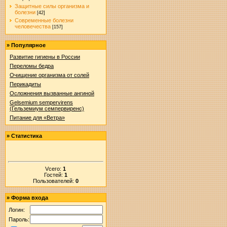
Защитные силы организма и
болезни
[42]
Современные болезни
человечества
[157]
»
Популярное
Развитие гигиены в России
Переломы бедра
Очищение организма от солей
Перикадиты
Осложнения вызванные ангиной
Gelsemium sempervirens
(Гельземиум семпервиренс)
Питание для «Ветра»
»
Статистика
Vсего:
1
Гостей:
1
Пользователей:
0
»
Форма входа
Логин:
Пароль: