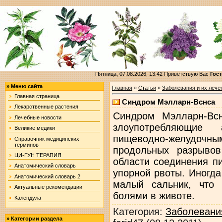
Пятница, 07.08.2026, 13:42
Приветствую Вас
Гост
»
Меню сайта
Главная
»
Статьи
»
Заболевания и их лече
Главная страница
Синдром Мэлларн-Вснса
Лекарственные растения
Синдром Мэлларн-Вс
Лечебные новости
злоупотребляющие 
Великие медики
пищеводно-желудо
Справочник медицинских
терминов
продольных разрыво
ЦИ-ГУН ТЕРАПИЯ
области соединения п
Анатомический словарь
упорной рвоты. Иногд
Анатомический словарь 2
малый сальник, что 
Актуальные рекомендации
болями в животе.
Календула
Категория
:
Заболевани
»
Категории раздела