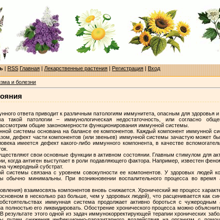
ь
|
RSS
Главная
|
Лекарственные растения
|
Регистрация
|
Вход
зма и болезни
тояния
ного ответа приводит к различным патологиям иммунитета, опасным для здоровья и
 такой патологии – иммунологическая недостаточность, или согласно обще
рассмотрим общие закономерности функционирования иммунной системы.
ной системы основана на балансе ее компонентов. Каждый компонент иммунной си
азом, дефект части компонентов (или звеньев) иммунной системы зачастую может б
овека имеется дефект какого-либо иммунного компонента, в качестве вспомогател
ок.
уществляют свои основные функции в активном состоянии. Главным стимулом для ак
ии, когда антиген выступает в роли подавляющего фактора. Например, известен фен
 на чужеродный субстрат.
ой системы связана с уровнем совокупности ее компонентов. У здоровых людей к
ы обычно минимальны. При возникновении воспалительного процесса во время 
овления) взаимосвязь компонентов вновь снижается. Хронический же процесс харак
основном в несколько раз больше, чем у здоровых людей), что расценивается как с
обстоятельствах иммунная система продолжает активно бороться с чужеродным 
на полностью его ликвидировать. Обострение хронического процесса можно объясн
 В результате этого одной из задач иммунокорректирующей терапии хронических заб
 путем снижения инфекционно-паразитарного воздействия на организм с помо