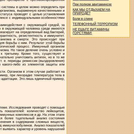
При полном авитаминозе
 системы в целом можно определить при
КАК МЫ ОТДЫХАЕМ НА
 организма, выраженную качественными и
ПРИРОДЕ?
статуса проводят с целью установления
плексе с индивидуальными особенностями
Боли в спине
ТЕЛЕФОННЫЙ ТЕРРОРИЗМ
заимодействия с окружающей средой, за
то в окружающей человека среде имеются
НЕ ЕШЬТЕ ВИТАМИНЫ
реагирует на определенный вид бактерий,
ГОРСТЯМИ!
ерантность, резистентность и иммунитет.
ганизма и смерти. Это происходит при
ля борьбы с ним. Результат этой борьбы
логический процесс. Иммунный организм
низма. Но такое деление очень условно и
к третьему. Кроме того, существуют и
ательно уничтожить антиген, но в то же
т. е. периоды ремиссии (выздоровления)
м какого-либо из элементов защиты или
сти. Организм в этом случае работает на
имер, при лихорадке температура тела в
й адаптации. Это лишь единичный пример,
стеме. Исследования проводят с помощью
 показателей: количество лейкоцитов,
иммунных комплексов и др. На этом этапе
ся более тщательный анализ состояния
менения в содержании сложных веществ,
ид иммуноглобулинов. Анализ показателей
ет выявить характер и уровень нарушений
.