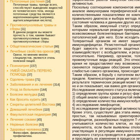
Потогонные растения
[14]
активностью.
Потогонные травы, прежде всего,
Поскольку соотношение компонентов им
способствуют выведению жидкостей
анализе иммунограмм периферической кр
из человеческого тела, иногда
потогонные средства являются
количественными показателями ее комп
жаропонижающими (например,
правильного диагноза и выбора метода 
ацетилсалициловая кислота).
состояния человека и данными других ис
Противоопухолевые травы и
Таким образом, иммунный статус опред
сборы
[11]
которыми нормальная реакция превращае
В данном разделе вы можете
всевозможные болезнетворные бактерии. 
прочесть о том, какими бывают
патологический для него. Если исходить
противоопухолевые травы,
Толерантный организм не имеет защит
противоопухолевые сборы
иммунодефицитах. Резистентный организ
Общетематические статьи
[86]
будет зависеть от мощности защитных 
Лечебные свойства орехов
[40]
взаимодействует с возбудителем, и резу
Орехи, по мнению многих
относительно. Например, организм, т
специалистов, являются очень
промежуточные виды реакций. Это относ
полезной пищей.
время не предоставляют ему возможност
Психиатрия
[157]
сменяются периодами обострения хрони
УМЕЙ ОКАЗАТЬ ПЕРВУЮ
слабостью самого организма, происходит
ПОМОЩЬ
Таким образом, в борьбу с патогеном вк
[37]
пределе. Компенсаторные реакции могут
Одолень-трава
[71]
результате термических реакций может п
Заболевания и их лечение
[314]
но и он показывает, как важно для орган
Уход за больными
Исследование иммунного статуса включае
[144]
1) определение группы крови и резус-фак
Болезни желудка
[142]
2) общий анализ крови с развернутой ле
Как бросить курить
[47]
3) определение количества иммуноглобул
Секреты целителей Востока
4) исследование лимфоцитов;
[98]
5) исследование фагоцитарной активност
Домашний лечебник
[110]
Кроме этого, существуют два этапа имм
Факультетская педиатрия
[56]
простых, так называемых ориентирово
Лечение соками
лимфоцитов, разнообразных подгрупп Т-л
[45]
учитываются количество клеток, их п
Нервные болезни
[63]
иммунитета, если были выявлены откло
Здоровье человека
[135]
участвующих в регуляции иммунного отве
Философия, физиология,
иммунного статуса проводится в динамик
профилактика.
и проследить их изменение в процессе л