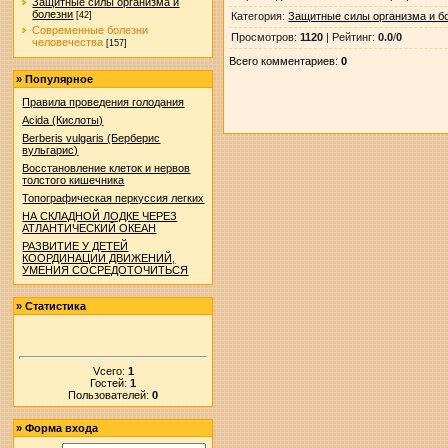
Защитные силы организма и
болезни
Категория
:
Защитные силы организма и б
[42]
Современные болезни
Просмотров
:
1120
|
Рейтинг
:
0.0
/
0
человечества
[157]
Всего комментариев
:
0
»
Популярное
Правила проведения голодания
Acida (Кислоты)
Berberis vulgaris (Берберис
вульгарис)
Восстановление клеток и нервов
толстого кишечника
Топографическая перкуссия легких
НА СКЛАДНОЙ ЛОДКЕ ЧЕРЕЗ
АТЛАНТИЧЕСКИЙ ОКЕАН
РАЗВИТИЕ У ДЕТЕЙ
КООРДИНАЦИИ ДВИЖЕНИЙ,
УМЕНИЯ СОСРЕДОТОЧИТЬСЯ
»
Статистика
Vсего:
1
Гостей:
1
Пользователей:
0
»
Форма входа