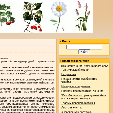
»
Поиск
 жизни.
»
Люди также читают
принятой международной терминологии
This feature is for Premium users only!
стемы в значительной степени повторяет
Тонизирующий отвар
ыть компенсирован другими компонентами
ьного средства необходимо использовать
Неврипома
Психоаналитический метод
тивизации всех клеток иммунной системы
Фрейда
омен так называемых ленивых лейкоцитов,
Методы исследования
оличество и интенсивность взаимосвязей
Прогноз, профилактика, лечение
активной работы иммунной системы их
Жалобы, при которых должен быть
теризуется поддержанием высокого уровня
исключен рак желудка
индром напряженности иммунной системы.
Травмы нервной системы
агентом, поддерживая его на некотором
ить срывом эффективной работы иммунной
Лист эвкалипта.
олеваний является предотвращение срыва
«Черепашья» растяжка
щью препаратов с противоинфекционной