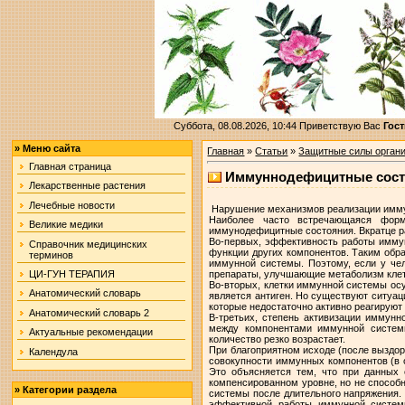
Суббота, 08.08.2026, 10:44
Приветствую Вас
Гост
»
Меню сайта
Главная
»
Статьи
»
Защитные силы органи
Главная страница
Иммуннодефицитные сос
Лекарственные растения
Лечебные новости
Нарушение механизмов реализации иммун
Наиболее часто встречающаяся форма
Великие медики
иммунодефицитные состояния. Вкратце 
Во-первых, эффективность работы иммун
Справочник медицинских
функции других компонентов. Таким обр
терминов
иммунной системы. Поэтому, если у чел
препараты, улучшающие метаболизм клет
ЦИ-ГУН ТЕРАПИЯ
Во-вторых, клетки иммунной системы ос
Анатомический словарь
является антиген. Но существуют ситуац
которые недостаточно активно реагируют
Анатомический словарь 2
В-третьих, степень активизации иммунн
между компонентами иммунной систем
Актуальные рекомендации
количество резко возрастает.
При благоприятном исходе (после выздор
Календула
совокупности иммунных компонентов (в 
Это объясняется тем, что при данных 
компенсированном уровне, но не способ
»
Категории раздела
системы после длительного напряжения.
эффективной работы иммунной системы