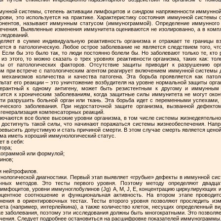
мунной системы, степень активации лимфоцитов и синдром напряженности иммунной
ови, это используется на практике. Характеристику состояния иммунной системы
онентов, называют иммунным статусом (иммунограммой). Определение иммунного 
лечения. Выявленные изменения иммунитета оцениваются не изолированно, а в ком
следований.
еляет в сумме индивидуальную реактивность организма и отражает те границы в
тся в патологическую. Любое острое заболевание не является следствием того, ч
Если бы это было так, то люди постоянно болели бы. Но заболевают только те, кто 
 из этого, то можно сказать о трех уровнях реактивности организма, таких как: тол
ы от патологических факторов. Отсутствие защиты приводит к разрушению ор
м при встрече с патологическим агентом реагирует включением иммунной системы д
механизмов количества и качества патогена. Эта борьба проявляется как пато
льтат его реакции – это уничтожение возбудителя на уровне нормальной защиты орга
олерантный к одному антигену, может быть резистентным к другому и иммунным 
ится к хроническим заболеваниям, когда защитные силы иммунитета не могут оконч
и разрушить больной орган или ткань. Эта борьба идет с переменными успехами, 
ческого заболевания. При недостаточной защите организма, вызванной дефекто
 генерализация компенсаторных реакций.
лючаются все более высокие уровни организма, в том числе системы жизнедеятельно
 достигнуть такой силы, что начинают поражаться системы жизнеобеспечения. Напр
ревысить допустимую и стать причиной смерти. В этом случае смерть является цено
изма иметь хороший иммунологический статус.
т в себя:
тора;
йкограммой или формулой;
инов;
и нейтрофилов.
унологической диагностики. Первый этап выявляет «грубые» дефекты в иммунной си
чных методов. Это тесты первого уровня. Поэтому методу определяют двадцать
имфоцитов, уровни иммуноглобулинов (Jg) А, М, J, Е, концентрацию циркулирующих 
роцентное соотношение и функциональная активность. На втором этапе проводит
нения в ориентировочных тестах. Тесты второго уровня позволяют проследить из
та (например, интерлейкина), а также количество клеток, несущих определенный в
е заболевания, поэтому эти исследования должны быть многократными. Это позволя
ечения. Следует подробнее остановиться на расшифровке показателей иммунограммы