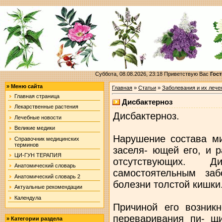
Суббота, 08.08.2026, 23:18
Приветствую Вас
Гост
»
Меню сайта
Главная
»
Статьи
»
Заболевания и их лече
Главная страница
Дисбактерноз
Лекарственные растения
Дисбактерноз.
Лечебные новости
Великие медики
Нарушение состава м
Справочник медицинских
терминов
заселя- ющей его, и 
ЦИ-ГУН ТЕРАПИЯ
отсутствующих. 
Анатомический словарь
самостоятельным за
Анатомический словарь 2
болезни толстой кишки
Актуальные рекомендации
Календула
Причиной его возник
переваривания пи- щ
»
Категории раздела