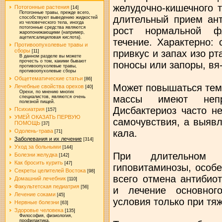
желудочно-кишечного 
Потогонные растения
[14]
Потогонные травы, прежде всего,
длительный прием ант
способствуют выведению жидкостей
из человеческого тела, иногда
потогонные средства являются
рост нормальной ф
жаропонижающими (например,
ацетилсалициловая кислота).
течение. Характерно:
Противоопухолевые травы и
сборы
привкус и запах изо рт
[11]
В данном разделе вы можете
прочесть о том, какими бывают
поносы или запоры, вя
противоопухолевые травы,
противоопухолевые сборы
Общетематические статьи
[86]
Может повышаться тем
Лечебные свойства орехов
[40]
Орехи, по мнению многих
массы имеют непр
специалистов, являются очень
полезной пищей.
Дисбактериоз часто н
Психиатрия
[157]
УМЕЙ ОКАЗАТЬ ПЕРВУЮ
самочувствия, а выяв
ПОМОЩЬ
[37]
кала.
Одолень-трава
[71]
Заболевания и их лечение
[314]
Уход за больными
[144]
При длительном 
Болезни желудка
[142]
Как бросить курить
[47]
гиповитаминозы, особ
Секреты целителей Востока
[98]
всего отмена антибио
Домашний лечебник
[110]
Факультетская педиатрия
[56]
и лечение основног
Лечение соками
[45]
условия только при тя
Нервные болезни
[63]
Здоровье человека
[135]
Философия, физиология,
профилактика.