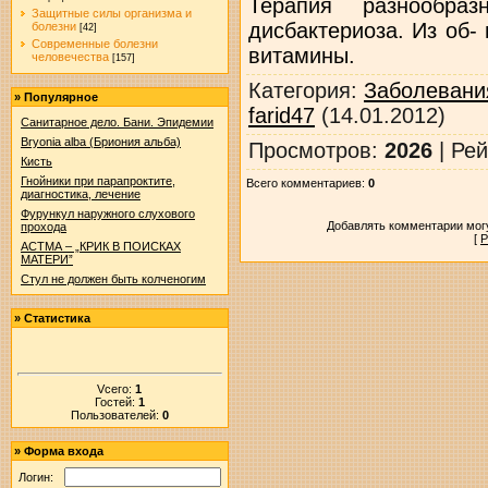
Терапия разнообр
Защитные силы организма и
дисбактериоза. Из об
болезни
[42]
Современные болезни
витамины.
человечества
[157]
Категория
:
Заболевани
»
Популярное
farid47
(14.01.2012)
Санитарное дело. Бани. Эпидемии
Bryonia alba (Бриония альба)
Просмотров
:
2026
|
Рей
Кисть
Гнойники при парапроктите,
Всего комментариев
:
0
диагностика, лечение
Фурункул наружного слухового
Добавлять комментарии могу
прохода
[
Р
АСТМА – „КРИК В ПОИСКАХ
МАТЕРИ”
Стул не должен быть колченогим
»
Статистика
Vсего:
1
Гостей:
1
Пользователей:
0
»
Форма входа
Логин: