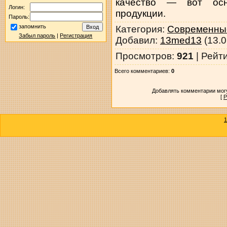
качество — вот осн
Логин:
продукции.
Пароль:
запомнить
Категория
:
Современные
Забыл пароль
|
Регистрация
Добавил
:
13med13
(13.0
Просмотров
:
921
|
Рейт
Всего комментариев
:
0
Добавлять комментарии могу
[
Р
1