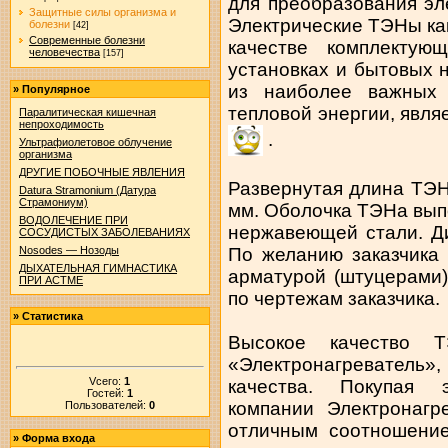
для преобразования эл
Защитные силы организма и
Электрические ТЭНы ка
болезни
[42]
Современные болезни
качестве комплекту
человечества
[157]
установках и бытовых 
из наиболее важных 
»
Популярное
тепловой энергии, явля
Паралитическая кишечная
непроходимость
.
Ультрафиолетовое облучение
организма
ДРУГИЕ ПОБОЧНЫЕ ЯВЛЕНИЯ
Развернутая длина ТЭН
Datura Stramonium (Датура
Страмониум)
мм. Оболочка ТЭНа вып
ВОДОЛЕЧЕНИЕ ПРИ
нержавеющей стали. Д
СОСУДИСТЫХ ЗАБОЛЕВАНИЯХ
По желанию заказчика
Nosodes — Нозоды
ДЫХАТЕЛЬНАЯ ГИМНАСТИКА
арматурой (штуцерами
ПРИ АСТМЕ
по чертежам заказчика.
»
Статистика
Высокое качество Т
«Электронагреватель»
Vсего:
1
качества. Покупая 
Гостей:
1
компании Электронагр
Пользователей:
0
отличным соотношение
»
Форма входа