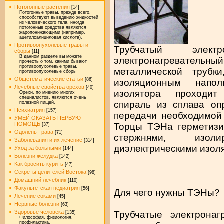
Потогонные растения
[14]
Потогонные травы, прежде всего,
способствуют выведению жидкостей
из человеческого тела, иногда
потогонные средства являются
жаропонижающими (например,
ацетилсалициловая кислота).
Противоопухолевые травы и
Трубчатый элект
сборы
[11]
В данном разделе вы можете
электронагревательны
прочесть о том, какими бывают
противоопухолевые травы,
металлической трубк
противоопухолевые сборы
Общетематические статьи
[86]
изоляционным напо
Лечебные свойства орехов
[40]
изолятора проходит
Орехи, по мнению многих
специалистов, являются очень
спираль из сплава оп
полезной пищей.
Психиатрия
[157]
передачи необходимой
УМЕЙ ОКАЗАТЬ ПЕРВУЮ
ПОМОЩЬ
Торцы ТЭНа герметизи
[37]
Одолень-трава
[71]
стержнями, изол
Заболевания и их лечение
[314]
диэлектрическими изол
Уход за больными
[144]
Болезни желудка
[142]
Как бросить курить
[47]
Секреты целителей Востока
[98]
Домашний лечебник
[110]
Факультетская педиатрия
[56]
Для чего нужны ТЭНы?
Лечение соками
[45]
Нервные болезни
[63]
Здоровье человека
Трубчатые электронаг
[135]
Философия, физиология,
профилактика.