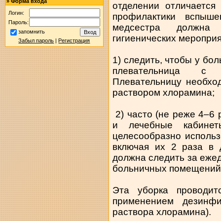
»
Форма входа
отделении отличается
Логин:
профилактики вспыше
Пароль:
медсестра должна 
запомнить
гигиенических мероприя
Забыл пароль
|
Регистрация
1) следить, чтобы у бо
плевательница с 
Плевательницу необхо
раствором хлорамина;
2) часто (не реже 4–6 
и лечебные кабинет
целесообразно исполь
включая их 2 раза в 
должна следить за еже
больничных помещений
Эта уборка проводи
применением дезинф
раствора хлорамина).