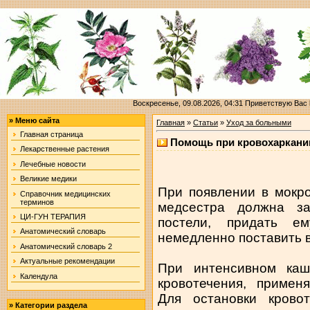
Воскресенье, 09.08.2026, 04:31
Приветствую Вас
»
Меню сайта
Главная
»
Статьи
»
Уход за больными
Главная страница
Помощь при кровохаркании
Лекарственные растения
Лечебные новости
Великие медики
При появлении в мокро
Справочник медицинских
терминов
медсестра должна за
ЦИ-ГУН ТЕРАПИЯ
постели, придать е
Анатомический словарь
немедленно поставить в
Анатомический словарь 2
Актуальные рекомендации
При интенсивном каш
Календула
кровотечения, примен
Для остановки крово
»
Категории раздела