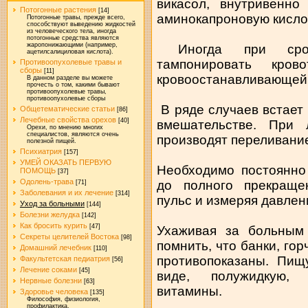
викасол, внутривенно
Потогонные растения
[14]
аминокапроновую кисло
Потогонные травы, прежде всего,
способствуют выведению жидкостей
из человеческого тела, иногда
потогонные средства являются
жаропонижающими (например,
Иногда при срочн
ацетилсалициловая кислота).
тампонировать кров
Противоопухолевые травы и
сборы
[11]
кровоостанавливающей (
В данном разделе вы можете
прочесть о том, какими бывают
противоопухолевые травы,
противоопухолевые сборы
В ряде случаев встает
Общетематические статьи
[86]
Лечебные свойства орехов
[40]
вмешательстве. При 
Орехи, по мнению многих
специалистов, являются очень
производят переливание
полезной пищей.
Психиатрия
[157]
УМЕЙ ОКАЗАТЬ ПЕРВУЮ
Необходимо постоянно
ПОМОЩЬ
[37]
Одолень-трава
до полного прекращен
[71]
Заболевания и их лечение
[314]
пульс и измеряя давлен
Уход за больными
[144]
Болезни желудка
[142]
Как бросить курить
[47]
Ухаживая за больным 
Секреты целителей Востока
[98]
помнить, что банки, гор
Домашний лечебник
[110]
противопоказаны. Пищ
Факультетская педиатрия
[56]
Лечение соками
[45]
виде, полужидкую, 
Нервные болезни
[63]
витамины.
Здоровье человека
[135]
Философия, физиология,
профилактика.