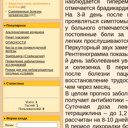
наблюдается гипер
Защитные силы организма и
отмечается брадикарди
болезни
[42]
Современные болезни
На 3-й день после 
человечества
[157]
проявляться симптомы
»
Популярное
у больного отмечаетс
Альтернативная медицина
постоянные боли за 
Ринит (насморк)
легких прослушиваются
ОПАСНОСТИ
Перкуторный звук заме
Кисты и рак поджелудочной
железы
Рентгенограмма показы
Staphisagria (Стафизагрия)
й день заболевания у
Проведение лабораторных
исследований
и селезенка. В пери
Режим дня при неблагоприятных
после болезни пац
погодных условиях
восстановление трудо
»
Статистика
чем через месяц.
В целом прогноз забо
получает антибиотики 
Vсего:
1
Суточная доза лев
Гостей:
1
Пользователей:
0
тетрациклина – до 1,2
рассчитан на 8-10 дней
»
Форма входа
В период лихорадки б
Логин: