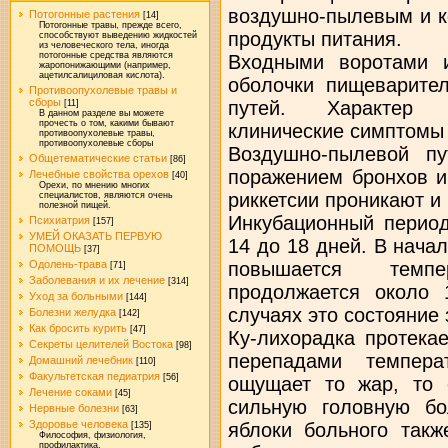
воздушно-пылевым и к
Потогонные растения
[14]
Потогонные травы, прежде всего,
продукты питания.
способствуют выведению жидкостей
из человеческого тела, иногда
потогонные средства являются
Входными воротами 
жаропонижающими (например,
ацетилсалициловая кислота).
оболочки пищеварител
Противоопухолевые травы и
сборы
путей. Характер 
[11]
В данном разделе вы можете
прочесть о том, какими бывают
клинические симптомы 
противоопухолевые травы,
противоопухолевые сборы
Воздушно-пылевой пу
Общетематические статьи
[86]
поражением бронхов и
Лечебные свойства орехов
[40]
Орехи, по мнению многих
риккетсии проникают и 
специалистов, являются очень
полезной пищей.
Инкубационный период
Психиатрия
[157]
УМЕЙ ОКАЗАТЬ ПЕРВУЮ
14 до 18 дней. В нача
ПОМОЩЬ
[37]
повышается темп
Одолень-трава
[71]
Заболевания и их лечение
[314]
продолжается около 
Уход за больными
[144]
случаях это состояние 
Болезни желудка
[142]
Как бросить курить
[47]
Ку-лихорадка протека
Секреты целителей Востока
[98]
перепадами темпера
Домашний лечебник
[110]
Факультетская педиатрия
[56]
ощущает то жар, то 
Лечение соками
[45]
сильную головную б
Нервные болезни
[63]
Здоровье человека
яблоки больного такж
[135]
Философия, физиология,
профилактика.