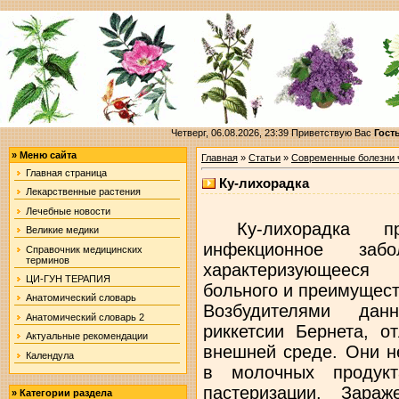
Четверг, 06.08.2026, 23:39
Приветствую Вас
Гост
»
Меню сайта
Главная
»
Статьи
»
Современные болезни 
Главная страница
Ку-лихорадка
Лекарственные растения
Лечебные новости
Ку-лихорадка пр
Великие медики
инфекционное забо
Справочник медицинских
терминов
характеризующееся
ЦИ-ГУН ТЕРАПИЯ
больного и преимущес
Анатомический словарь
Возбудителями дан
Анатомический словарь 2
риккетсии Бернета, о
Актуальные рекомендации
внешней среде. Они н
Календула
в молочных продукт
пастеризации. Зараж
»
Категории раздела