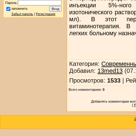
Пароль:
инъекции 5%-ног
запомнить
изотонического раство
Забыл пароль
|
Регистрация
мл). В этот пер
витаминотерапия. В 
легких больному назна
Категория
:
Современны
Добавил
:
13med13
(07.
Просмотров
:
1533
|
Рей
Всего комментариев
:
0
Добавлять комментарии могу
[
Р
1