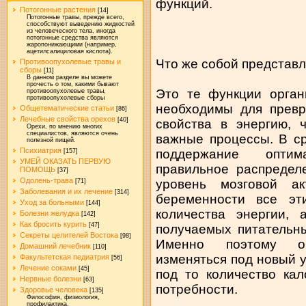
функций.
Потогонные растения
[14]
Потогонные травы, прежде всего,
способствуют выведению жидкостей
из человеческого тела, иногда
потогонные средства являются
жаропонижающими (например,
ацетилсалициловая кислота).
Что же собой представ
Противоопухолевые травы и
сборы
[11]
В данном разделе вы можете
прочесть о том, какими бывают
Это те функции орган
противоопухолевые травы,
противоопухолевые сборы
необходимы для превр
Общетематические статьи
[86]
Лечебные свойства орехов
[40]
свойства в энергию, 
Орехи, по мнению многих
специалистов, являются очень
важные процессы. В ср
полезной пищей.
Психиатрия
поддержание оптим
[157]
УМЕЙ ОКАЗАТЬ ПЕРВУЮ
правильное распредел
ПОМОЩЬ
[37]
Одолень-трава
уровень мозговой а
[71]
Заболевания и их лечение
[314]
беременности все эт
Уход за больными
[144]
количества энергии, 
Болезни желудка
[142]
Как бросить курить
[47]
получаемых питательн
Секреты целителей Востока
[98]
Именно поэтому о
Домашний лечебник
[110]
изменяться под новый 
Факультетская педиатрия
[56]
Лечение соками
[45]
под то количество кал
Нервные болезни
[63]
потребности.
Здоровье человека
[135]
Философия, физиология,
профилактика.