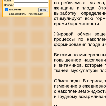
Логин:
потребляемых углев
Пароль:
женщины и плода. Это
запомнить
выработку определен
Забыл пароль
|
Регистрация
стимулируют всю гор
время беременности.
Жировой обмен веще
процессы по накопле
формирования плода и 
Витаминно-минера
повышенное накоплени
и витаминов, которые
тканей, мускулатуры пл
Обмен воды. В период 
изменение в ежедневно
с накоплением жидкост
и грудному вскармлива