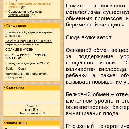
Защитные силы организма и
Помимо привычного
болезни
[42]
метаболизма существу
Современные болезни
человечества
[157]
обменных процессов, 
беременной женщины.
»
Популярное
Правила пробуждения во время
межсезонья
Сюда включается:
Развитие медицины в России в
первой половине XIX в
Основной обмен вещест
СОЛНЦЕ В КРОВИ
АГРЕССИВНЫЙ — ЗНАЧИТ,
за поддержание ур
БОЛЬНОЙ
процессов крови. С
Принципы медицины в СССР
количество кислорода
Sepia — Сепия
Медицина в древнерусском
ребенку, а также об
государстве
вызывает повышение ур
»
Статистика
Белковый обмен – отве
клеточном уровне и ег
болезнетворных бакте
Vсего:
3
Гостей:
3
вынашивания плода.
Пользователей:
0
»
Форма входа
Глюкозный энергети