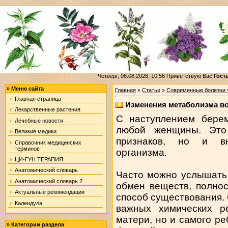
Четверг, 06.08.2026, 10:56
Приветствую Вас
Гост
»
Меню сайта
Главная
»
Статьи
»
Современные болезни 
Главная страница
Изменения метаболизма в
Лекарственные растения
С наступлением берем
Лечебные новости
любой женщины. Это
Великие медики
признаков, но и вн
Справочник медицинских
терминов
организма.
ЦИ-ГУН ТЕРАПИЯ
Анатомический словарь
Часто можно услышать о
Анатомический словарь 2
обмен веществ, полно
Актуальные рекомендации
способ существования.
Календула
важных химических р
матери, но и самого р
»
Категории раздела