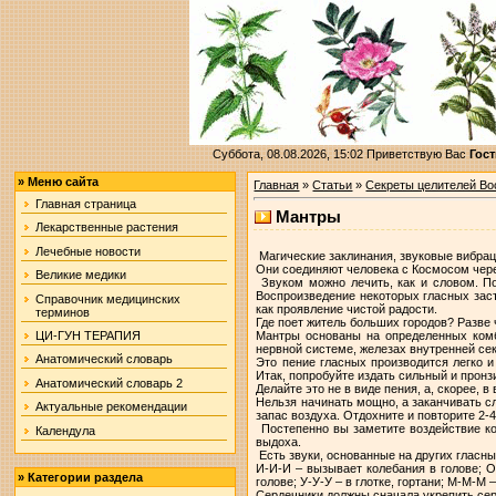
Суббота, 08.08.2026, 15:02
Приветствую Вас
Гост
»
Меню сайта
Главная
»
Статьи
»
Секреты целителей Во
Главная страница
Мантры
Лекарственные растения
Лечебные новости
Магические заклинания, звуковые вибрац
Они соединяют человека с Космосом через
Великие медики
Звуком можно лечить, как и словом. По
Воспроизведение некоторых гласных заст
Справочник медицинских
как проявление чистой радости.
терминов
Где поет житель больших городов? Разве
Мантры основаны на определенных комб
ЦИ-ГУН ТЕРАПИЯ
нервной системе, железах внутренней сек
Анатомический словарь
Это пение гласных производится легко и
Итак, попробуйте издать сильный и пронз
Анатомический словарь 2
Делайте это не в виде пения, а, скорее, 
Нельзя начинать мощно, а заканчивать сл
Актуальные рекомендации
запас воздуха. Отдохните и повторите 2-
Постепенно вы заметите воздействие кол
Календула
выдоха.
Есть звуки, основанные на других гласн
И-И-И – вызывает колебания в голове; О
»
Категории раздела
голове; У-У-У – в глотке, гортани; М-М-М –
Сердечники должны сначала укрепить 