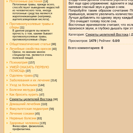
Потогонные растения
[14]
Вот еще одно упражнение: вдохните и за
Потогонные травы, прежде всего,
напевая гласный звук и думая о нем.
способствуют выведению жидкостей
Попробуйте таким образом сочетание П
из человеческого тела, иногда
потогонные средства являются
привыкнув, можете увеличить количество
жаропонижающими (например,
Лучше добавлять по одному звуку каждый р
ацетилсалициловая кислота).
Это очищает голову после сна.
Противоопухолевые травы и
Восточные врачеватели считают, что есл
сборы
[11]
произнося звуки, и глубоко дышать при э
В данном разделе вы можете
прочесть о том, какими бывают
Категория
:
Секреты целителей Востока
|
Д
противоопухолевые травы,
противоопухолевые сборы
Просмотров
:
1479
|
Рейтинг
:
0.0
/
0
Общетематические статьи
[86]
Всего комментариев
:
0
Лечебные свойства орехов
[40]
Орехи, по мнению многих
специалистов, являются очень
полезной пищей.
Психиатрия
[157]
УМЕЙ ОКАЗАТЬ ПЕРВУЮ
ПОМОЩЬ
[37]
Одолень-трава
[71]
Заболевания и их лечение
[314]
Уход за больными
[144]
Болезни желудка
[142]
Как бросить курить
[47]
Секреты целителей Востока
[98]
Домашний лечебник
[110]
Факультетская педиатрия
[56]
Лечение соками
[45]
Нервные болезни
[63]
Здоровье человека
[135]
Философия, физиология,
профилактика.