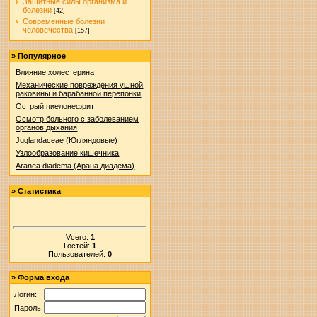
Защитные силы организма и
болезни
[42]
Современные болезни
человечества
[157]
»
Популярное
Влияние холестерина
Механические повреждения ушной
раковины и барабанной перепонки
Острый пиелонефрит
Осмотр больного с заболеванием
органов дыхания
Juglandaceae (Югляндовые)
Узлообразование кишечника
Aranea diadema (Арана диадема)
»
Статистика
Vсего:
1
Гостей:
1
Пользователей:
0
»
Форма входа
Логин:
Пароль: