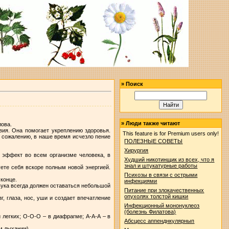
»
Поиск
»
Люди также читают
лова.
вия. Она помогает укреплению здоровья.
This feature is for Premium users only!
К сожалению, в наше время исчезло пение
ПОЛЕЗНЫЕ СОВЕТЫ
Хирургия
 эффект во всем организме человека, в
Худший никотинщик из всех, что я
знал и штукатурные работы
уете себя вскоре полным новой энергией.
Психозы в связи с острыми
 конце.
инфекциями
звука всегда должен оставаться небольшой
Питание при злокачественных
опухолях толстой кишки
, глаза, нос, уши и создает впечатление
Инфекционный мононуклеоз
(болезнь Филатова)
 легких; О-О-О – в диафрагме; А-А-А – в
Абсцесс аппенднкулярнып
 дыхании).