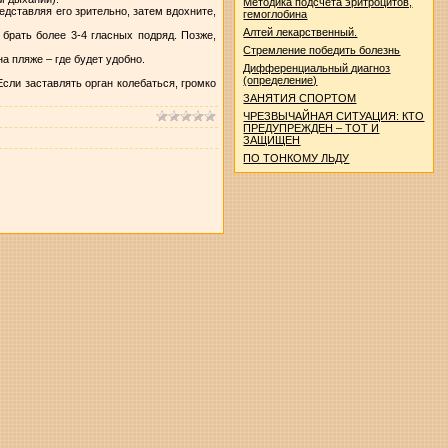
Методика подсчета эритроцитов,
дставляя его зрительно, затем вдохните,
гемоглобина
Алтей лекарственный.
рать более 3-4 гласных подряд. Позже,
Стремление победить болезнь
на пляже – где будет удобно.
Дифференциальный диагноз
(определение)
сли заставлять орган колебаться, громко
ЗАНЯТИЯ СПОРТОМ
ЧРЕЗВЫЧАЙНАЯ СИТУАЦИЯ: КТО
ПРЕДУПРЕЖДЕН – ТОТ И
ЗАЩИЩЕН
ПО ТОНКОМУ ЛЬДУ