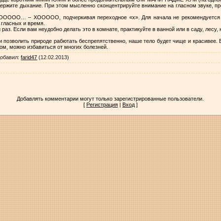
держите дыхание. При этом мысленно сконцентрируйте внимание на гласном звуке, пре
ООООО… – ХООООО, подчеркивая переходное «х». Для начала не рекомендуется б
 гласных и время.
аз. Если вам неудобно делать это в комнате, практикуйте в ванной или в саду, лесу, 
и позволить природе рабютать беспрепятственно, наше тело будет чище и красивее. Е
том, можно избавиться от многих болезней.
обавил
:
farid47
(12.02.2013)
Добавлять комментарии могут только зарегистрированные пользователи.
[
Регистрация
|
Вход
]