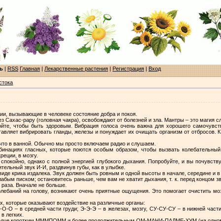
ь
|
RSS
Главная
|
Лекарственные растения
|
Регистрация
|
Вход
стока
ии, вызывающие в человеке состояние добра и покоя.
 Сахас-рару (головная чакра), освобождают от болезней и зла. Мантры – это магия с
йте, чтобы быть здоровым. Вибрация голоса очень важна для хорошего самочувст
авляет вибрировать гланды, железы и понуждает их очищать организм от отбросов. 
 что в ванной. Обычно мы просто включаем радио и слушаем.
инациях гласных, которые поются особым образом, чтобы вызвать колебательный
реции, в мозгу.
 спокойно, однако с полной энергией глубокого дыхания. Попробуйте, и вы почувств
ительный звук И-И, раздвинув губы, как в улыбке.
в виде крика издалека. Звук должен быть ровным и одной высоты в начале, середине и в
абым писком; остановитесь раньше, чем вам не хватит дыхания, т. к. перед концом 
4 раза. Вначале не больше.
ебаний на голову, возникают очень приятные ощущения. Это помогает очистить мозг
ых, которые оказывают воздействие на различные органы:
-О-О – в средней части груди; Э-Э-Э – в железах, мозгу, СУ-СУ-СУ – в нижней части
 в легких.
сердце коротким МММПОММ и более продолжительным ОМ-МАНИ-ПАДМЕ-ХУМ (на одном