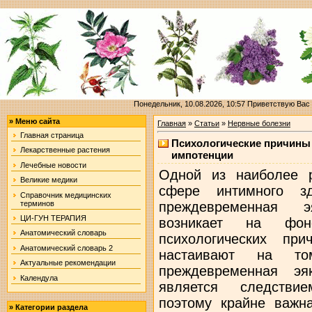
Понедельник, 10.08.2026, 10:57
Приветствую Вас
»
Меню сайта
Главная
»
Статьи
»
Нервные болезни
Главная страница
Психологические причины
Лекарственные растения
импотенции
Лечебные новости
Одной из наиболее р
Великие медики
сфере интимного з
Справочник медицинских
терминов
преждевременная э
ЦИ-ГУН ТЕРАПИЯ
возникает на фо
Анатомический словарь
психологических пр
Анатомический словарь 2
настаивают на т
Актуальные рекомендации
преждевременная эя
Календула
является следствие
поэтому крайне важн
»
Категории раздела