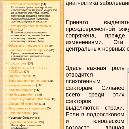
диагностика заболевани
Потогонные растения
[14]
Потогонные травы, прежде всего,
способствуют выведению жидкостей
из человеческого тела, иногда
потогонные средства являются
жаропонижающими (например,
Принято выделя
ацетилсалициловая кислота).
Противоопухолевые травы и
преждевременной эяк
сборы
[11]
В данном разделе вы можете
сопряжена, прежде
прочесть о том, какими бывают
противоопухолевые травы,
изменениями. Эти
противоопухолевые сборы
Общетематические статьи
[86]
центральных нервных с
Лечебные свойства орехов
[40]
Орехи, по мнению многих
специалистов, являются очень
полезной пищей.
Психиатрия
[157]
Здесь важная роль
УМЕЙ ОКАЗАТЬ ПЕРВУЮ
ПОМОЩЬ
[37]
отводится
Одолень-трава
[71]
психогенным
Заболевания и их лечение
[314]
Уход за больными
[144]
факторам. Сильнее
Болезни желудка
[142]
всего среди этих
Как бросить курить
[47]
Секреты целителей Востока
[98]
факторов
Домашний лечебник
[110]
выделяются страхи.
Факультетская педиатрия
[56]
Лечение соками
Если в подростковом
[45]
Нервные болезни
[63]
и юношеском
Здоровье человека
[135]
Философия, физиология,
возрасте данная
профилактика.