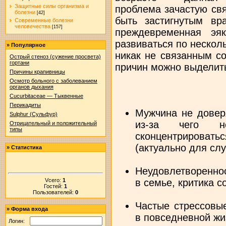
Защитные силы организма и
проблема зачастую свя
болезни
[42]
быть застигнутым вр
Современные болезни
человечества
[157]
преждевременная эя
развиваться по нескол
»
Популярное
никак не связанным с
Острый стеноз (сужение просвета)
гортани
причин можно выделит
Причины крапивницы
Осмотр больного с заболеванием
органов дыхания
Cucurbitaceae — Тыквенные
Перикадиты
Мужчина не довер
Sulphur (Сульфур)
из-за чего 
Отрицательный и положительный
типы
сконцентрироват
(актуально для слу
»
Статистика
Неудовлетворенно
в семье, критика со
Vсего:
1
Гостей:
1
Пользователей:
0
Частые стрессовые
»
Форма входа
в повседневной жиз
Логин: