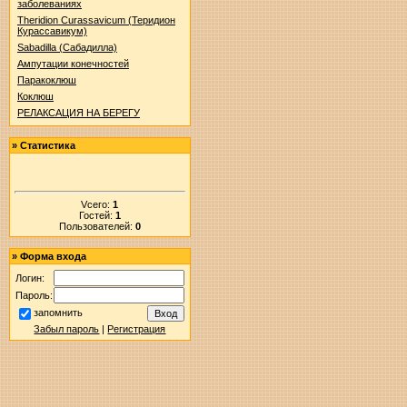
заболеваниях
Theridion Curassavicum (Теридион
Курассавикум)
Sabadilla (Сабадилла)
Ампутации конечностей
Паракоклюш
Коклюш
РЕЛАКСАЦИЯ НА БЕРЕГУ
»
Статистика
Vсего:
1
Гостей:
1
Пользователей:
0
»
Форма входа
Логин:
Пароль:
запомнить
Забыл пароль
|
Регистрация