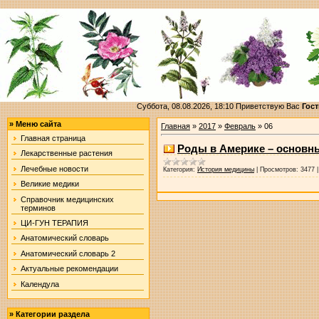
Суббота, 08.08.2026, 18:10
Приветствую Вас
Гост
»
Меню сайта
Главная
»
2017
»
Февраль
»
06
Главная страница
Роды в Америке – основн
Лекарственные растения
Лечебные новости
Категория:
История медицины
|
Просмотров:
3477
Великие медики
Справочник медицинских
терминов
ЦИ-ГУН ТЕРАПИЯ
Анатомический словарь
Анатомический словарь 2
Актуальные рекомендации
Календула
»
Категории раздела