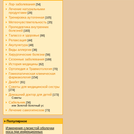
Лор-заболевания
[54]
Лечение натуральными
продуктами
[26]
Тренировка аутогенная
[105]
Метеочувствмтельность
[35]
Пропедевтика внутренних
болезней
[183]
Талассо и здоровье
[66]
Релаксация
[44]
Акупунктура
[48]
Виды аллергии
[36]
Хирургические болезни
[56]
Сезонные заболевания
[169]
История медицины
[62]
Ортопедия и Травмотология
[70]
Гомеопатическая клиническая
фармакология
[154]
Диабет
[61]
Советы для медицинской сестры
[274]
Домашний доктор для детей
[173]
Советы
Сабельник
[56]
или Золотой болотный ус
Лечение самогипнозом
[73]
»
Популярное
Изменения слизистой оболочки
носа при инфекционных