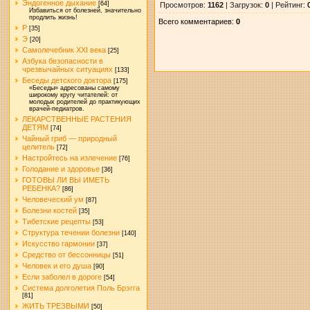
Эндогенное дыхание
[64]
Просмотров
:
1162
|
Загрузок
:
0
|
Рейтинг
:
Избавиться от болезней, значительно
продлить жизнь!
Всего комментариев
:
0
Р
[35]
Э
[20]
Самолечебник XXI века
[25]
Азбука безопасности в
чрезвычайных ситуациях
[133]
Беседы детского доктора
[175]
«Беседы» адресованы самому
широкому кругу читателей: от
молодых родителей до практикующих
врачей-педиатров.
ЛЕКАРСТВЕННЫЕ РАСТЕНИЯ
ДЕТЯМ
[74]
Чайный гриб — природный
целитель
[72]
Настройтесь на излечение
[76]
Голодание и здоровье
[36]
ГОТОВЫ ЛИ ВЫ ИМЕТЬ
РЕБЕНКА?
[86]
Человеческий ум
[87]
Болезни костей
[35]
Тибетские рецепты
[53]
Структура течении болезни
[140]
Искусство гармонии
[37]
Средство от бессонницы
[51]
Человек и его душа
[90]
Если заболел в дороге
[54]
Система долголетия Поль Брэгга
[81]
ЖИТЬ ТРЕЗВЫМИ
[50]