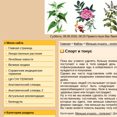
Суббота, 08.08.2026, 08:25
Приветствую Вас
Гост
»
Меню сайта
Главная
»
Файлы
»
Меньше кушать - полез
Главная страница
Спорт и тонус
Лекарственные растения
Лечебные новости
Пока мы учимся уделять больше внимани
поступают к нам в тело каждый день
Великие медики
отфильтровываем яды и избавляемся от 
нуждается в понукании.
Справочник медицинских
Однако мы часто подставляем себя зна
терминов
загрязненная аграрными химикатами пища
ЦИ-ГУН ТЕРАПИЯ
дыма.
У некоторых людей это вызывает острые 
Анатомический словарь
интоксикации могут быть следующие: г
неразгибающиеся суставы, боли в мышцах
Анатомический словарь 2
здоровье рано или поздно пострадает.
Ну и что же мы можем сделать по этому
Актуальные рекомендации
естественному состоянию, тем меньше 
Календула
которые вы едите, тем меньше химическ
фермах-заводах, тем меньше вы потребля
Вы также можете помочь вашему телу изб
»
Категории раздела
Категория
:
Меньше кушать - полезно!
|
До