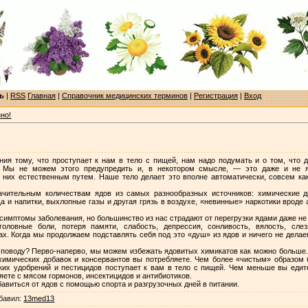
ь
|
RSS
Главная
|
Справочник медицинских терминов
|
Регистрация
|
Вход
но!
я тому, что проступает к нам в тело с пищей, нам надо подумать и о том, что 
. Мы не можем этого предупредить и, в некотором смысле, — это даже и не я
них естественным путем. Наше тело делает это вполне автоматически, совсем ка
чительным количествам ядов из самых разнообразных источников: химические д
 и напитки, выхлопные газы и другая грязь в воздухе, «невинные» наркотики вроде а
симптомы заболевания, но большинство из нас страдают от перегрузки ядами даже не
оловные боли, потеря памяти, слабость, депрессия, сонливость, вялость, сле
. Когда мы продолжаем подставлять себя под это «душ» из ядов и ничего не делае
 поводу? Перво-наперво, мы можем избежать ядовитых химикатов как можно больше
химических добавок и консервантов вы потребляете. Чем более «чистым» образом
их удобрений и пестицидов поступает к вам в тело с пищей. Чем меньше вы едит
ете с мясом гормонов, инсектицидов и антибиотиков.
авиться от ядов с помощью спорта и разгрузочных дней в питании.
бавил
:
13med13