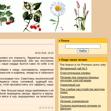
»
Поиск
28.02.2016, 16:23
должно его покинуть. Ядовитые вещества
»
Люди также читают
вляется проблемой, ибо мы постоянно
к наше сердце бьется само по себе и не
This feature is for Premium users only!
Витаминный чай № 5
обавки к пище, консерванты, химически
лкоголя и кофеина, лекарств и табачного
Очистительные клизмы
Питание при злокачественных
 осознавая того. Симптомы экологической
опухолях толстой кишки
зящиеся глаза, сопливый, зудящий нос,
м, чтоб противостоять его эффекту, наше
Гранатовый сок
При слабом расстройстве желудка
. Чем больше ваша пища приближена к её
понос
 были выращены овощи, фрукты и крупы,
е мяса и кур, выращенных на гигантских
Горчичники
Лечение эхинококкоза
Полезно раздельное питание по
Шелтону