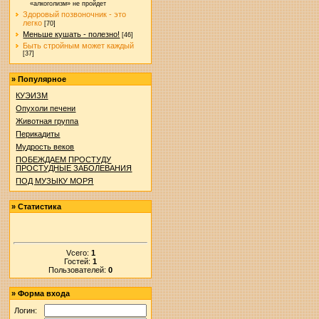
«алкоголизм» не пройдет
Здоровый позвоночник - это
легко
[70]
Меньше кушать - полезно!
[46]
Быть стройным может каждый
[37]
»
Популярное
КУЭИЗМ
Опухоли печени
Животная группа
Перикадиты
Мудрость веков
ПОБЕЖДАЕМ ПРОСТУДУ
ПРОСТУДНЫЕ ЗАБОЛЕВАНИЯ
ПОД МУЗЫКУ МОРЯ
»
Статистика
Vсего:
1
Гостей:
1
Пользователей:
0
»
Форма входа
Логин: