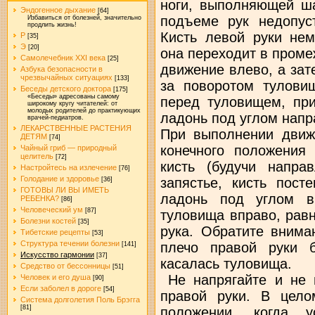
ноги, выполняющей ша
Эндогенное дыхание
[64]
подъеме рук недопус
Избавиться от болезней, значительно
продлить жизнь!
Кисть левой руки нем
Р
[35]
Э
[20]
она переходит в пром
Самолечебник XXI века
[25]
движение влево, а зат
Азбука безопасности в
чрезвычайных ситуациях
[133]
за поворотом тулови
Беседы детского доктора
[175]
«Беседы» адресованы самому
перед туловищем, при
широкому кругу читателей: от
молодых родителей до практикующих
ладонь под углом напр
врачей-педиатров.
ЛЕКАРСТВЕННЫЕ РАСТЕНИЯ
При выполнении движ
ДЕТЯМ
[74]
конечного положения
Чайный гриб — природный
целитель
[72]
кисть (будучи напра
Настройтесь на излечение
[76]
Голодание и здоровье
запястье, кисть пост
[36]
ГОТОВЫ ЛИ ВЫ ИМЕТЬ
ладонь под углом в
РЕБЕНКА?
[86]
Человеческий ум
[87]
туловища вправо, рав
Болезни костей
[35]
рука. Обратите внима
Тибетские рецепты
[53]
Структура течении болезни
плечо правой руки 
[141]
Искусство гармонии
[37]
касалась туловища.
Средство от бессонницы
[51]
Не напрягайте и не 
Человек и его душа
[90]
Если заболел в дороге
[54]
правой руки. В цело
Система долголетия Поль Брэгга
[81]
положении, когда у