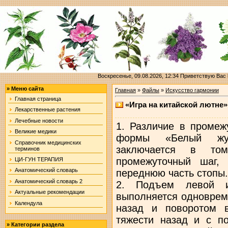
Воскресенье, 09.08.2026, 12:34
Приветствую Вас
»
Меню сайта
Главная
»
Файлы
»
Искусство гармонии
Главная страница
«Игра на китайской лютне»
Лекарственные растения
Лечебные новости
1. Различие в проме
Великие медики
формы «Белый жур
Справочник медицинских
заключается в то
терминов
промежуточный шаг,
ЦИ-ГУН ТЕРАПИЯ
Анатомический словарь
переднюю часть стопы
Анатомический словарь 2
2. Подъем левой и
Актуальные рекомендации
выполняется одноврем
Календула
назад и поворотом 
тяжести назад и с п
»
Категории раздела