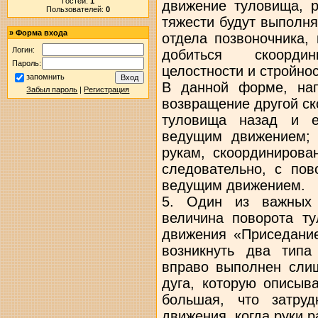
Гостей:
1
движение туловища, р
Пользователей:
0
тяжести будут выполн
»
Форма входа
отдела позвоночника,
Логин:
добиться скоорди
Пароль:
целостности и стройно
запомнить
В данной форме, на
Забыл пароль
|
Регистрация
возвращение другой с
туловища назад и е
ведущим движением; 
рукам, скоординирова
следовательно, с пов
ведущим движением.
5. Один из важных 
величина поворота т
движения «Приседание
возникнуть два типа
вправо выполнен слиш
дуга, которую описыв
большая, что затру
движения, когда руки р