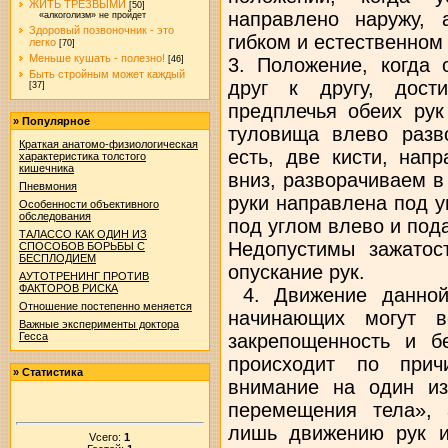
ЖИТЬ ТРЕЗВЫМИ
[50]
направлено наружу, 
«алкоголизм» не пройдет
Здоровый позвоночник - это
гибком и естественном
легко
[70]
Меньше кушать - полезно!
3. Положение, когда 
[46]
Быть стройным может каждый
друг к другу, дости
[37]
предплечья обеих рук
»
Популярное
туловища влево разв
Краткая анатомо-физиологическая
есть, две кисти, нап
характеристика толстого
кишечника
вниз, разворачиваем в
Пневмония
руки направлена под у
Особенности объективного
обследования
под углом влево и под
ТАЛАССО КАК ОДИН ИЗ
Недопустимы зажатос
СПОСОБОВ БОРЬБЫ С
БЕСПЛОДИЕМ
опускание рук.
АУТОТРЕНИНГ ПРОТИВ
ФАКТОРОВ РИСКА
4. Движение данной
Отношение постепенно меняется
начинающих могут в
Важные эксперименты доктора
закрепощенность и б
Гесса
происходит по прич
»
Статистика
внимание на один и
перемещения тела», 
лишь движению рук и 
Vсего:
1