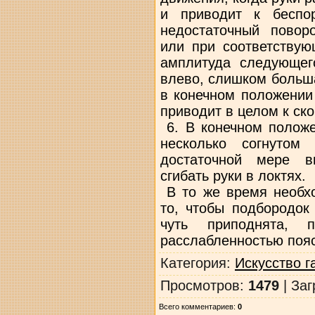
и приводит к беспор
недостаточный повор
или при соответствую
амплитуда следующег
влево, слишком больша
в конечном положении
приводит в целом к ск
6. В конечном положе
несколько согнутом
достаточной мере в
сгибать руки в локтях.
В то же время необх
то, чтобы подбородок
чуть приподнята, 
расслабленностью пояс
Категория
:
Искусство 
Просмотров
:
1479
|
Заг
Всего комментариев
:
0