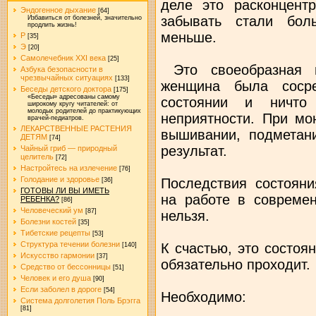
деле это расконцент
Эндогенное дыхание
[64]
забывать стали бол
Избавиться от болезней, значительно
продлить жизнь!
меньше.
Р
[35]
Э
[20]
Самолечебник XXI века
[25]
Это своеобразная п
Азбука безопасности в
чрезвычайных ситуациях
[133]
женщина была соср
Беседы детского доктора
[175]
«Беседы» адресованы самому
состоянии и ничто
широкому кругу читателей: от
молодых родителей до практикующих
неприятности. При мо
врачей-педиатров.
ЛЕКАРСТВЕННЫЕ РАСТЕНИЯ
вышивании, подметани
ДЕТЯМ
[74]
результат.
Чайный гриб — природный
целитель
[72]
Настройтесь на излечение
[76]
Голодание и здоровье
Последствия состоян
[36]
ГОТОВЫ ЛИ ВЫ ИМЕТЬ
на работе в современ
РЕБЕНКА?
[86]
Человеческий ум
[87]
нельзя.
Болезни костей
[35]
Тибетские рецепты
[53]
Структура течении болезни
К счастью, это состоя
[140]
Искусство гармонии
[37]
обязательно проходит.
Средство от бессонницы
[51]
Человек и его душа
[90]
Если заболел в дороге
[54]
Необходимо:
Система долголетия Поль Брэгга
[81]