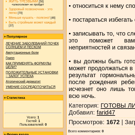
ЖИТЬ ТРЕЗВЫМИ
[50]
• относиться к нему сп
«алкоголизм» не пройдет
Здоровый позвоночник - это
легко
[70]
Меньше кушать - полезно!
• постараться избегать
[46]
Быть стройным может каждый
[37]
• записывать то, что с
»
Популярное
это поможет вам
ЛЕЧЕНИЕ ЗАБОЛЕВАНИЙ ПОЧЕК
неприятностей и связа
СОЛНЦЕМ И ПЕСКОМ
Ампутационные боли
Грипп
• вы должны быть гото
КАК ПРИМЕНЯТЬ ФОРМУЛЫ
может продолжаться в 
ЦЕЛИ?
ПОЛОЖИТЕЛЬНЫЕ УСТАНОВКИ
результат гормональ
– ЗАЛОГ УСПЕХА
после рождения ребен
Атопический дерматит
УМЕНИЕ СОСРЕДОТОЧИТЬСЯ
исчезнет оно лишь то
всю ночь.
»
Статистика
Категория
:
ГОТОВЫ ЛИ
Добавил
:
farid47
Vсего:
1
Просмотров
:
1672
|
Заг
Гостей:
1
Пользователей:
0
Всего комментариев
:
0
»
Форма входа