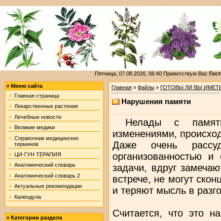
Пятница, 07.08.2026, 06:40
Приветствую Вас
Гост
»
Меню сайта
Главная
»
Файлы
»
ГОТОВЫ ЛИ ВЫ ИМЕТЬ
Главная страница
Нарушения памяти
Лекарственные растения
Лечебные новости
Нелады с память
Великие медики
изменениями, происхо
Справочник медицинских
Даже очень рассу
терминов
организованностью и
ЦИ-ГУН ТЕРАПИЯ
Анатомический словарь
задачи, вдруг замечаю
Анатомический словарь 2
встрече, не могут ско
Актуальные рекомендации
и теряют мысль в разг
Календула
Считается, что это н
»
Категории раздела