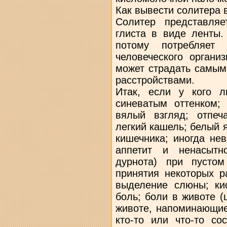
Как вывести солитера 
Солитер представляе
глиста в виде ленты.
потому потребляет
человеческого органи
может страдать самым
расстройствами.
Итак, если у кого л
синеватым оттенком; 
вялый взгляд; отпеч
легкий кашель; белый 
кишечника; иногда не
аппетит и ненасытно
дурнота) при пусто
принятия некоторых р
выделение слюны; кис
боль; боли в животе (
животе, напоминающие
кто-то или что-то со