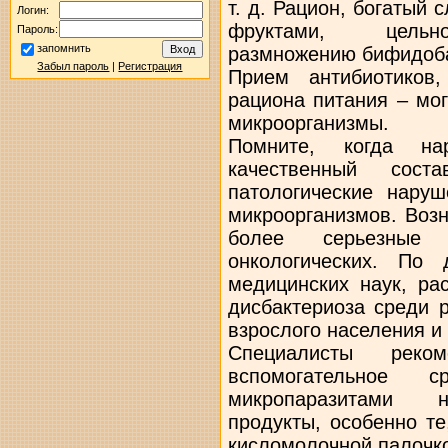
т. д. Рацион, богатый
Логин:
фруктами, цельно
Пароль:
запомнить
размножению бифидоба
Забыл пароль
|
Регистрация
Прием антибиотиков,
рациона питания – мог
микроорганизмы.
Помните, когда на
качественный соста
патологические наруш
микроорганизмов. Возн
более серьезные
онкологических. По
медицинских наук, ра
дисбактериоза среди 
взрослого населения и
Специалисты реком
вспомогательное
микропаразитами н
продукты, особенно т
кисломолочной палочк