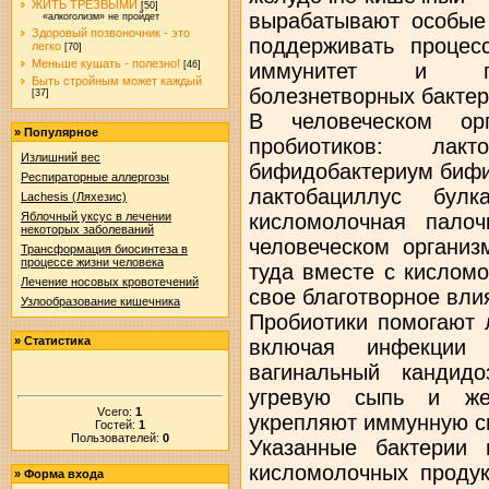
ЖИТЬ ТРЕЗВЫМИ
[50]
вырабатывают особые
«алкоголизм» не пройдет
Здоровый позвоночник - это
поддерживать процес
легко
[70]
Меньше кушать - полезно!
иммунитет и пре
[46]
Быть стройным может каждый
болезнетворных бактер
[37]
В человеческом ор
»
Популярное
пробиотиков: лак
Излишний вес
бифидобактериум бифи
Респираторные аллергозы
лактобациллус булк
Lachesis (Ляхезис)
кисломолочная пало
Яблочный уксус в лечении
некоторых заболеваний
человеческом организ
Трансформация биосинтеза в
процессе жизни человека
туда вместе с кислом
Лечение носовых кровотечений
свое благотворное вли
Узлообразование кишечника
Пробиотики помогают 
»
Статистика
включая инфекции ж
вагинальный кандид
угревую сыпь и жел
Vсего:
1
укрепляют иммунную с
Гостей:
1
Пользователей:
0
Указанные бактерии 
кисломолочных продук
»
Форма входа