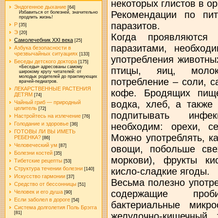
некоторых глистов в ор
Эндогенное дыхание
[64]
Рекомендации по пи
Избавиться от болезней, значительно
продлить жизнь!
паразитов.
Р
[35]
Э
[20]
Когда проявляются 
Самолечебник XXI века
[25]
паразитами, необход
Азбука безопасности в
чрезвычайных ситуациях
[133]
употребления животны
Беседы детского доктора
[175]
«Беседы» адресованы самому
птицы, яиц, молок
широкому кругу читателей: от
молодых родителей до практикующих
потребление – соли, с
врачей-педиатров.
ЛЕКАРСТВЕННЫЕ РАСТЕНИЯ
кофе. Бродящих пище
ДЕТЯМ
[74]
водка, хлеб, а также
Чайный гриб — природный
целитель
[72]
подпитывать инфе
Настройтесь на излечение
[76]
Голодание и здоровье
необходим: орехи, се
[36]
ГОТОВЫ ЛИ ВЫ ИМЕТЬ
Можно употреблять, к
РЕБЕНКА?
[86]
Человеческий ум
[87]
овощи, побольше све
Болезни костей
[35]
моркови), фрукты ки
Тибетские рецепты
[53]
Структура течении болезни
кисло-сладкие ягоды.
[140]
Искусство гармонии
[37]
Весьма полезно употр
Средство от бессонницы
[51]
содержащие проб
Человек и его душа
[90]
Если заболел в дороге
[54]
бактериальные микро
Система долголетия Поль Брэгга
[81]
желудочно-кишечный