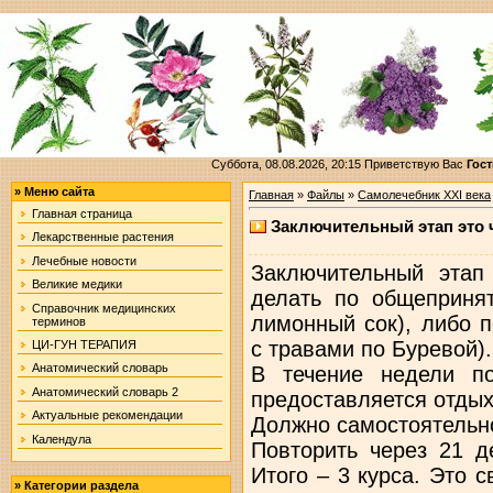
Суббота, 08.08.2026, 20:15
Приветствую Вас
Гост
»
Меню сайта
Главная
»
Файлы
»
Самолечебник XXI века
Главная страница
Заключительный этап это 
Лекарственные растения
Лечебные новости
Заключительный этап
Великие медики
делать по общеприня
Справочник медицинских
лимонный сок), либо 
терминов
с травами по Буревой).
ЦИ-ГУН ТЕРАПИЯ
Анатомический словарь
В течение недели по
Анатомический словарь 2
предоставляется отды
Актуальные рекомендации
Должно самостоятельн
Календула
Повторить через 21 д
Итого – 3 курса. Это с
»
Категории раздела