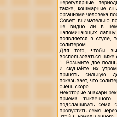
нерегулярные перио
также, кошмарные сны
организме человека по
Совет: внимательно п
не видно ли в нем 
напоминающих лапшу и
появляется в стуле, 
солитером.
Для того, чтобы вы
воспользоваться ниже
1. Возьмите две полн
и скушайте их утром
принять сильную до
показывает, что солите
очень скоро.
Некоторые знахари ре
приема тыквенного 
подслащивать семя с
пропустить семя через
чтобы измельченног