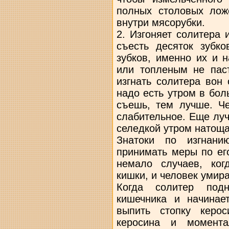
полных столовых ложе
внутри мясорубки.
2. Изгоняет солитера 
съесть десяток зубко
зубков, именно их и 
или топленым не пас
изгнать солитера вон
надо есть утром в бо
съешь, тем лучше. Че
слабительное. Еще лу
селедкой утром натоща
Знатоки по изгнани
принимать меры по ег
немало случаев, ког
кишки, и человек умира
Когда солитер под
кишечника и начинае
выпить стопку керо
керосина и момента