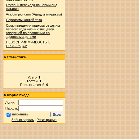
Ступени перехода на новый вид
питания
Acidum picricum (Ацидум пикрикум)
Переломы костей таза
Сроки введения прикормов детям
первого года жизни с пищевой
аллергией по сравнению со
здоровыми детьми
НЕВОСПРИИМЧИВОСТЬ К
ПРОСТУДАМ
»
Статистика
Vсего:
1
Гостей:
1
Пользователей:
0
»
Форма входа
Логин:
Пароль:
запомнить
Забыл пароль
|
Регистрация