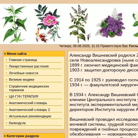
Четверг, 06.08.2026, 11:15
Приветствую Вас
Гост
»
Меню сайта
Александр Вишневский родился 23
селе Новоалександровка (ныне с
Главная страница
1899 г. окончил медицинский фак
Лекарственные растения
1903 г. защитил докторскую дисс
Лечебные новости
С 1914 по 1925 г. руководил госп
Великие медики
1934 г. — факультетской хирурги
Справочник медицинских
терминов
В 1934 г. Александр Вишневский
ЦИ-ГУН ТЕРАПИЯ
клиники Центрального института
Анатомический словарь
института экспериментальной мед
директором Института хирургии 
Анатомический словарь 2
Актуальные рекомендации
Вишневский проводил исследован
Календула
мочевой системы, грудной полост
повреждений и гнойных процессо
обезболивания — новокаиновую 
»
Категории раздела