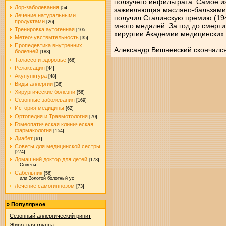
ползучего инфильтрата. Самое и
Лор-заболевания
[54]
заживляющая масляно-бальзамиче
Лечение натуральными
получил Сталинскую премию (194
продуктами
[26]
много медалей. За год до смерт
Тренировка аутогенная
[105]
хирургии Академии медицинских на
Метеочувствмтельность
[35]
Пропедевтика внутренних
Александр Вишневский скончался 
болезней
[183]
Талассо и здоровье
[66]
Релаксация
[44]
Акупунктура
[48]
Виды аллергии
[36]
Хирургические болезни
[56]
Сезонные заболевания
[169]
История медицины
[62]
Ортопедия и Травмотология
[70]
Гомеопатическая клиническая
фармакология
[154]
Диабет
[61]
Советы для медицинской сестры
[274]
Домашний доктор для детей
[173]
Советы
Сабельник
[56]
или Золотой болотный ус
Лечение самогипнозом
[73]
»
Популярное
Сезонный аллергический ринит
Животная группа