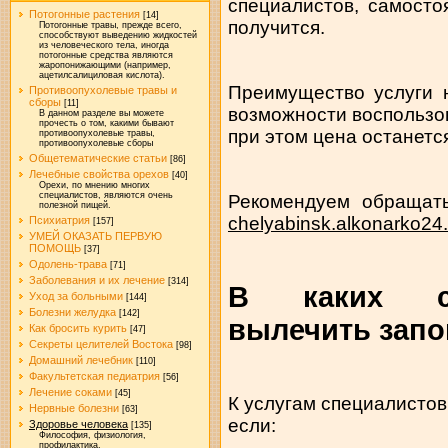
специалистов, самосто
Потогонные растения
[14]
получится.
Потогонные травы, прежде всего,
способствуют выведению жидкостей
из человеческого тела, иногда
потогонные средства являются
жаропонижающими (например,
ацетилсалициловая кислота).
Преимущество услуги 
Противоопухолевые травы и
сборы
[11]
возможности воспользов
В данном разделе вы можете
прочесть о том, какими бывают
при этом цена останетс
противоопухолевые травы,
противоопухолевые сборы
Общетематические статьи
[86]
Лечебные свойства орехов
[40]
Орехи, по мнению многих
специалистов, являются очень
Рекомендуем обращать
полезной пищей.
chelyabinsk.alkonarko24.
Психиатрия
[157]
УМЕЙ ОКАЗАТЬ ПЕРВУЮ
ПОМОЩЬ
[37]
Одолень-трава
[71]
Заболевания и их лечение
[314]
В каких сл
Уход за больными
[144]
Болезни желудка
[142]
вылечить запо
Как бросить курить
[47]
Секреты целителей Востока
[98]
Домашний лечебник
[110]
Факультетская педиатрия
[56]
Лечение соками
[45]
К услугам специалистов
Нервные болезни
[63]
если:
Здоровье человека
[135]
Философия, физиология,
профилактика.