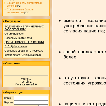
Защитные силы организма и
болезни
[42]
Современные болезни
человечества
[157]
имеется желани
»
Популярное
употребление напит
ВОДОЛЕЧЕНИЕ ПРИ НЕРВНЫХ
ЗАБОЛЕВАНИЯХ
согласия пациента;
Curare (Кураре)
Переломы костей таза
ДРУГИЕ ПОБОЧНЫЕ ЯВЛЕНИЯ
А. П. Доброславин
Основные сведения о псориазе
запой продолжаетс
Ignatia amara (Игнация амара)
более;
»
Статистика
отсутствуют хро
Vсего:
1
Гостей:
1
состояния, угрожа
Пользователей:
0
»
Форма входа
Логин:
Пароль:
пациент и его род