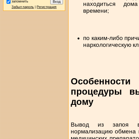
запомнить
находиться дом
Забыл пароль
|
Регистрация
времени;
по каким-либо при
наркологическую кл
Особеннос
процедуры в
дому
Вывод из запоя в 
нормализацию обмена 
медицинских препарато