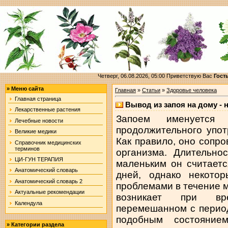
Четверг, 06.08.2026, 05:00
Приветствую Вас
Гост
»
Меню сайта
Главная
»
Статьи
»
Здоровье человека
Главная страница
Вывод из запоя на дому - 
Лекарственные растения
Запоем именуется 
Лечебные новости
продолжительного упот
Великие медики
Как правило, оно сопр
Справочник медицинских
терминов
организма. Длительно
ЦИ-ГУН ТЕРАПИЯ
маленьким он считаетс
Анатомический словарь
дней, однако некото
Анатомический словарь 2
проблемами в течение м
Актуальные рекомендации
возникает при вр
Календула
перемешанном с перио
подобным состояни
»
Категории раздела