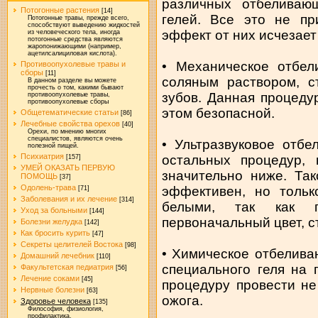
различных отбеливающ
Потогонные растения
[14]
гелей. Все это не пр
Потогонные травы, прежде всего,
способствуют выведению жидкостей
эффект от них исчезает 
из человеческого тела, иногда
потогонные средства являются
жаропонижающими (например,
ацетилсалициловая кислота).
• Механическое отбел
Противоопухолевые травы и
сборы
[11]
соляным раствором, с
В данном разделе вы можете
прочесть о том, какими бывают
зубов. Данная процеду
противоопухолевые травы,
противоопухолевые сборы
этом безопасной.
Общетематические статьи
[86]
Лечебные свойства орехов
[40]
Орехи, по мнению многих
специалистов, являются очень
• Ультразвуковое отбе
полезной пищей.
Психиатрия
остальных процедур, 
[157]
УМЕЙ ОКАЗАТЬ ПЕРВУЮ
значительно ниже. Та
ПОМОЩЬ
[37]
Одолень-трава
эффективен, но толь
[71]
Заболевания и их лечение
[314]
белыми, так как п
Уход за больными
[144]
первоначальный цвет, с
Болезни желудка
[142]
Как бросить курить
[47]
Секреты целителей Востока
[98]
• Химическое отбелива
Домашний лечебник
[110]
специального геля на 
Факультетская педиатрия
[56]
Лечение соками
[45]
процедуру провести не
Нервные болезни
[63]
ожога.
Здоровье человека
[135]
Философия, физиология,
профилактика.