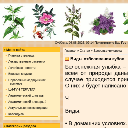
Суббота, 08.08.2026, 09:14
Приветствую Вас
Гост
»
Меню сайта
Главная
»
Статьи
»
Здоровье человека
Главная страница
Виды отбеливания зубов
Лекарственные растения
Белоснежная улыбка – 
Лечебные новости
всем от природы даны
Великие медики
случае приходится при
Справочник медицинских
терминов
О них и будет написано
ЦИ-ГУН ТЕРАПИЯ
Анатомический словарь
Ч
Анатомический словарь 2
Актуальные рекомендации
Виды:
Календула
• В домашних условиях.
»
Категории раздела