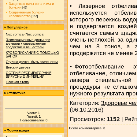
Защитные силы организма и
• Лазерное отбелив
болезни
[42]
используется отбел
Современные болезни
человечества
[157]
которого перекись водо
и подвергается возде
»
Популярное
считается самым щадящ
Nux vomica (Nux vomica)
очень неплохой, за оди
Элиминационные диеты при
аллергии к определенным
чем на 8 тонов, а 
продуктам и веществам
продержится не менее 3
КРОВОПУСКАНИЕ С ПОМОЩЬЮ
БАНОК
Стул не должен быть колченогим
• Фотоотбеливание – э
Детский диурез
отбеливание, отличием
ОСТРЫЕ РЕСПИРАТОРНЫЕ
ВИРУСНЫЕ ИНФЕКЦИИ
лазера специальной
Плоская стопа
процедуры не слишком
нужного результата про
»
Статистика
Категория
:
Здоровье че
(06.10.2016)
Vсего:
1
Гостей:
1
Просмотров
:
1152
|
Рей
Пользователей:
0
Всего комментариев
:
0
»
Форма входа