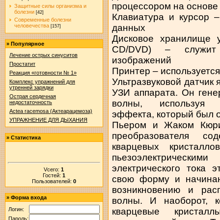
процессором на основе
Защитные силы организма и
болезни
[42]
Клавиатура и курсор 
Современные болезни
данных
человечества
[157]
Дисковое хранилище у
»
Популярное
CD/DVD) – служит
Лечение острых синуситов
изображений
Простатит
Принтер – используется
Реакция «готовности № 1»
Ультразвуковой датчик 
Комплекс упражнений для
утренней зарядки
УЗИ аппарата. Он гене
Острая сердечная
волны, используя п
недостаточность
Actea racemosa (Актеарацемоза)
эффекта, который был 
УПРАЖНЕНИЕ ДЛЯ ДЫХАНИЯ
Пьером и Жаком Кюри
преобразователя со
»
Статистика
кварцевых кристалло
пьезоэлектрическими
электрического тока 
Vсего:
1
Гостей:
1
свою форму и начинаю
Пользователей:
0
возникновению и рас
»
Форма входа
волны. И наоборот, к
кварцевые кристал
Логин:
Пароль: