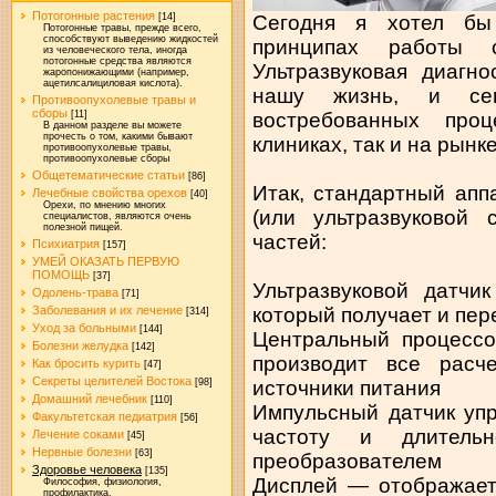
Потогонные растения
Сегодня я хотел бы
[14]
Потогонные травы, прежде всего,
способствуют выведению жидкостей
принципах работы с
из человеческого тела, иногда
потогонные средства являются
Ультразвуковая диагн
жаропонижающими (например,
ацетилсалициловая кислота).
нашу жизнь, и се
Противоопухолевые травы и
сборы
востребованных про
[11]
В данном разделе вы можете
прочесть о том, какими бывают
клиниках, так и на рынк
противоопухолевые травы,
противоопухолевые сборы
Общетематические статьи
[86]
Итак, стандартный апп
Лечебные свойства орехов
[40]
Орехи, по мнению многих
(или ультразвуковой 
специалистов, являются очень
полезной пищей.
частей:
Психиатрия
[157]
УМЕЙ ОКАЗАТЬ ПЕРВУЮ
ПОМОЩЬ
[37]
Ультразвуковой датчик
Одолень-трава
[71]
который получает и пер
Заболевания и их лечение
[314]
Уход за больными
[144]
Центральный процессо
Болезни желудка
[142]
производит все расч
Как бросить курить
[47]
Секреты целителей Востока
источники питания
[98]
Домашний лечебник
[110]
Импульсный датчик уп
Факультетская педиатрия
[56]
частоту и длительн
Лечение соками
[45]
Нервные болезни
[63]
преобразователем
Здоровье человека
[135]
Дисплей — отображает
Философия, физиология,
профилактика.