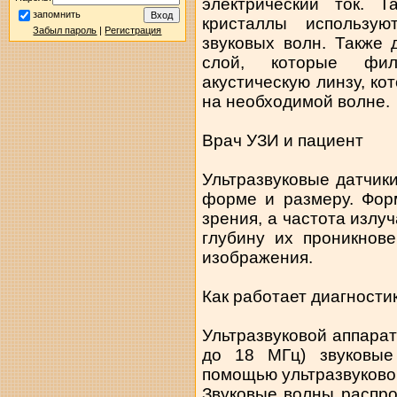
электрический ток. 
запомнить
кристаллы использу
Забыл пароль
|
Регистрация
звуковых волн. Также
слой, которые фил
акустическую линзу, ко
на необходимой волне.
Врач УЗИ и пациент
Ультразвуковые датчик
форме и размеру. Фор
зрения, а частота излу
глубину их проникнов
изображения.
Как работает диагности
Ультразвуковой аппарат
до 18 МГц) звуковые
помощью ультразвуковог
Звуковые волны распро