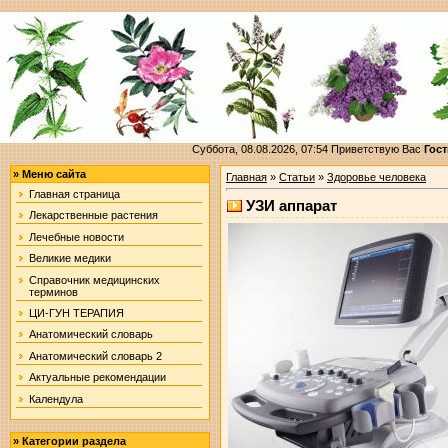
Суббота, 08.08.2026, 07:54
Приветствую Вас
Гост
»
Меню сайта
Главная
»
Статьи
»
Здоровье человека
Главная страница
УЗИ аппарат
Лекарственные растения
Лечебные новости
Великие медики
Справочник медицинских
терминов
ЦИ-ГУН ТЕРАПИЯ
Анатомический словарь
Анатомический словарь 2
Актуальные рекомендации
Календула
»
Категории раздела