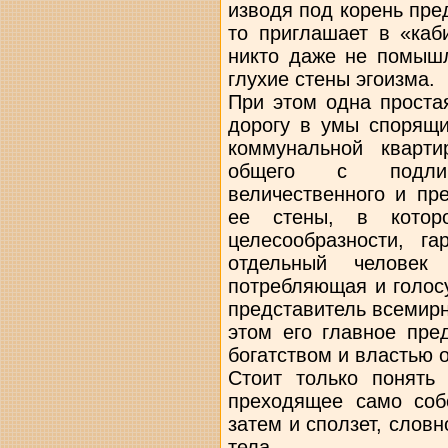
изводя под корень пред
то приглашает в «каб
никто даже не помышл
глухие стены эгоизма.
При этом одна проста
дорогу в умы спорящи
коммунальной кварт
общего с подлин
величественного и пр
ее стены, в кото
целесообразности, г
отдельный челове
потребляющая и голос
представитель всемирн
этом его главное пре
богатством и властью 
Стоит только понять 
преходящее само соб
затем и сползет, слов
тела.