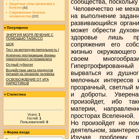
сообщества, поскольку 
Защитные силы организма и
Человечество не меха
болезни
[42]
Современные болезни
на выполнение заданн
человечества
[157]
развивающийся органи
»
Популярное
может обрести духовн
ЭНЕРГИЯ МОРЯ ЛЕЧЕНИЕ С
здоровье лишь пр
ПОМОЩЬЮ ТАЛАССО
сопряжения его соб
ШОК
Тест на метеочувствительность I
жизнью окружающего 
Атипично протекающие формы
своем многообраз
гематогенного остеомиелита
Гипертрофированный
Острый тубоотит
Воздействие цвета продуктов
вырваться из душно
питания на организм человека
мелочных интересов 
ОСВОБОЖДЕНИЕ ОТ ИГА
НАРКОТИКОВ
прозрачный, светлый 
и доброты. Уверен
»
Статистика
произойдет, ибо та
материи, направлен
просторах Вселенной.
Vсего:
1
Гостей:
1
Но произойдет не по
Пользователей:
0
деятельном, заинтерес
»
Форма входа
Изучая проблему п