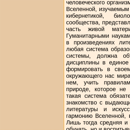
человеческого органи
Вселенной, изучаемым
кибернетикой, биол
сообщества, представ
часть живой матер
Гуманитарными наукам
в произведениях лит
любая система образо
системы, должна об
дисциплины в единое
формировать в своем
окружающего нас мира
нем, учить правила
природе, которое не
такая система обязат
знакомство с выдающ
литературы и искус
гармонию Вселенной,
Лишь тогда средняя и
обучать, но и воспитыв