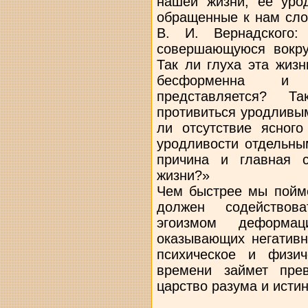
нашей жизни, ее уро
обращенные к нам сло
В. И. Вернадского:
совершающуюся вокруг
Так ли глуха эта жизн
бесформенна и с
представляется? Т
противиться уродливы
ли отсутствие ясног
уродливости отдельны
причина и главная 
жизни?»
Чем быстрее мы пойме
должен содействов
эгоизмом деформа
оказывающих негативн
психическое и физи
времени займет пре
царство разума и истин