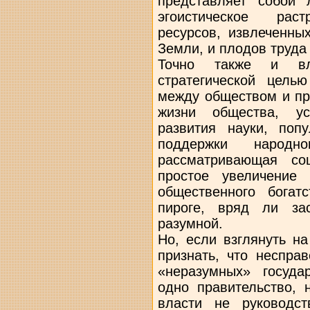
представляет собой 
эгоистическое раст
ресурсов, извлеченны
Земли, и плодов труда
Точно также и вл
стратегической цель
между обществом и пр
жизни общества, ус
развития науки, поп
поддержки народно
рассматривающая со
простое увеличение
общественного бога
пироге, вряд ли за
разумной.
Но, если взглянуть н
признать, что неспра
«неразумных» госуда
одно правительство, 
власти не руководст