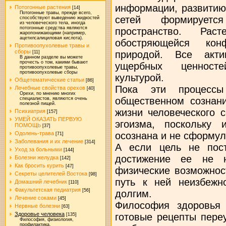
информации, развитию
Потогонные растения
[14]
Потогонные травы, прежде всего,
сетей формируетс
способствуют выведению жидкостей
из человеческого тела, иногда
потогонные средства являются
пространство. Рас
жаропонижающими (например,
ацетилсалициловая кислота).
обостряющейся кон
Противоопухолевые травы и
сборы
природой. Все акти
[11]
В данном разделе вы можете
прочесть о том, какими бывают
ущербных ценност
противоопухолевые травы,
противоопухолевые сборы
культурой.
Общетематические статьи
[86]
Пока эти процесс
Лечебные свойства орехов
[40]
Орехи, по мнению многих
общественном сознан
специалистов, являются очень
полезной пищей.
жизни человеческого 
Психиатрия
[157]
УМЕЙ ОКАЗАТЬ ПЕРВУЮ
эгоизма, поскольку
ПОМОЩЬ
[37]
осознана и не сформул
Одолень-трава
[71]
Заболевания и их лечение
[314]
А если цель не пост
Уход за больными
[144]
достижение ее не 
Болезни желудка
[142]
Как бросить курить
[47]
физические возможнос
Секреты целителей Востока
[98]
путь к ней неизбежн
Домашний лечебник
[110]
Факультетская педиатрия
[56]
долгим.
Лечение соками
[45]
Философия здоровья
Нервные болезни
[63]
Здоровье человека
готовые рецепты пере
[135]
Философия, физиология,
профилактика.