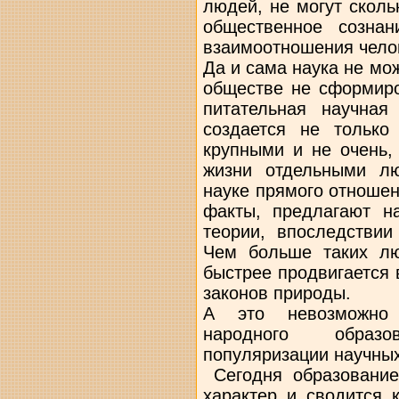
людей, не могут сколь
общественное созна
взаимоотношения чело
Да и сама наука не мо
обществе не сформиро
питательная научная
создается не только
крупными и не очень,
жизни отдельными л
науке прямого отноше
факты, предлагают н
теории, впоследствии
Чем больше таких лю
быстрее продвигается
законов природы.
А это невозможно 
народного образ
популяризации научны
Сегодня образование
характер и сводится 