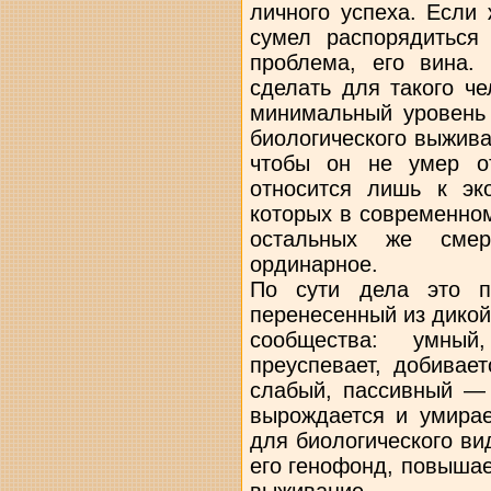
личного успеха. Если
сумел распорядиться
проблема, его вина.
сделать для такого ч
минимальный уровень 
биологического выжива
чтобы он не умер от
относится лишь к эк
которых в современно
остальных же сме
ординарное.
По сути дела это пр
перенесенный из дикой
сообщества: умный
преуспевает, добивает
слабый, пассивный — 
вырождается и умирае
для биологического ви
его генофонд, повыша
выживание.