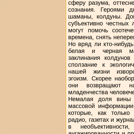
сферу разума, оттесн
сознания. Героями д
шаманы, колдуны. До
субъективно честных 
могут помочь соотеч
времена, снять непере
Но вряд ли кто-нибудь
белая и черная м
заклинания колдунов
сползание к экологич
нашей жизни изворо
эгоизм. Скорее наобор
они возвращают н
младенчества человече
Немалая доля вины 
массовой информации
которые, как только
радио, газетах и журна
в необъективности,
ангажированности и п