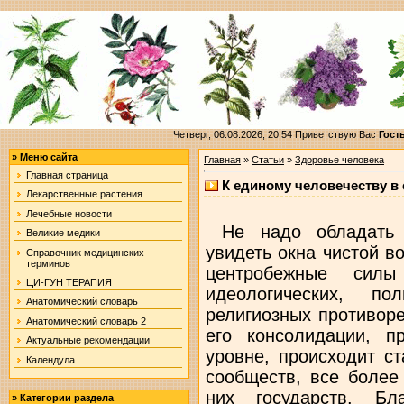
Четверг, 06.08.2026, 20:54
Приветствую Вас
Гост
»
Меню сайта
Главная
»
Статьи
»
Здоровье человека
Главная страница
К единому человечеству в
Лекарственные растения
Лечебные новости
Не надо обладать с
Великие медики
увидеть окна чистой в
Справочник медицинских
терминов
центробежные силы
ЦИ-ГУН ТЕРАПИЯ
идеологических, по
Анатомический словарь
религиозных противор
Анатомический словарь 2
его консолидации, п
Актуальные рекомендации
уровне, происходит с
Календула
сообществ, все более
них государств. Бл
»
Категории раздела