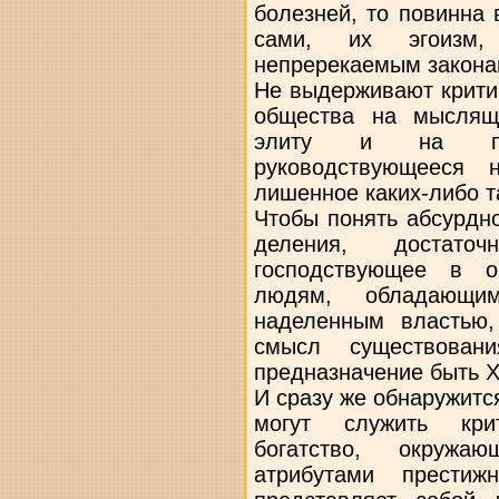
болезней, то повинна 
сами, их эгоизм,
непререкаемым закона
Не выдерживают крити
общества на мыслящ
элиту и на потр
руководствующееся 
лишенное каких-либо т
Чтобы понять абсурдно
деления, достат
господствующее в о
людям, обладающи
наделенным властью,
смысл существовани
предназначение быть Х
И сразу же обнаружится
могут служить кри
богатство, окружа
атрибутами престиж