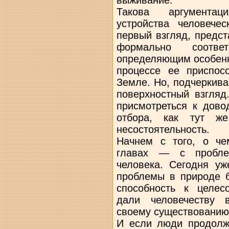
Такова аргументац
устройства человечес
первый взгляд, предст
формально соотве
определяющим особенн
процессе ее приспос
Земле. Но, подчеркива
поверхностный взгляд
присмотреться к дово
отбора, как тут же
несостоятельность.
Начнем с того, о ч
главах — с пробле
человека. Сегодня уж
проблемы в природе б
способность к целес
дали человечеству в
своему существованию
И если люди продолжа