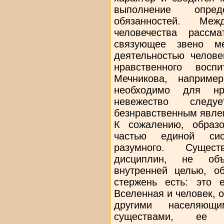
выполнение опред
обязанностей. М
человечества рассм
связующее звено ме
деятельностью челове
нравственного вос
Мечникова, наприме
необходимо для нра
невежество след
безнравственным явле
К сожалению, образ
частью единой сис
разумного. Сущес
дисциплин, не объ
внутренней целью, о
стержень есть: это 
Вселенная и человек, 
другими населяющ
существами, ее Р