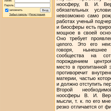
Логин:
ноосферу, В. И. Ве
Пароль:
обязательных услов
запомнить
невозможно само рож
Забыл пароль
|
Регистрация
работах ученый подче
и биосферы есть приро
мощное в своей основ
Оно требует проявле
целого. Это его неи
говоря, нынешнее 
сообщества на сот
порождением центро
место в пропитанной 
противоречит внутре
материи, частью кото
и должно отступить пе
Второй необходим
ноосферы В. И. Вер
мысли, т. к. по его м
резко отличается от ф