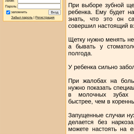
Логин:
При выборе зубной ще
Пароль:
ребенка. Ему будет н
запомнить
знать, что это он 
Забыл пароль
|
Регистрация
совершил настоящий в
Щетку нужно менять не
а бывать у стоматол
полгода.
У ребенка сильно забо
При жалобах на боль
нужно показать специал
в молочных зубах к
быстрее, чем в коренн
Запущенные случаи ну
делается без наркоз
можете настоять на е