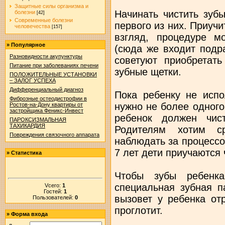
Защитные силы организма и
Начинать чистить зуб
болезни
[42]
Современные болезни
первого из них. Приучи
человечества
[157]
взгляд, процедуре 
»
Популярное
(сюда же входит подр
Разновидности акупунктуры
советуют приобретат
Питание при заболеваниях печени
зубные щетки.
ПОЛОЖИТЕЛЬНЫЕ УСТАНОВКИ
– ЗАЛОГ УСПЕХА
Дифференциальный диагноз
Пока ребенку не испо
Фиброзные остеодистрофии в
нужно не более одного 
Ростов-на-Дону квартиры от
застройщика Феникс-Инвест
ребенок должен чис
ПАРОКСИЗМАЛЬНАЯ
ТАХИКАРДИЯ
Родителям хотим ср
Повреждения связочного аппарата
наблюдать за процессом
7 лет дети приучаются 
»
Статистика
Чтобы зубы ребенк
специальная зубная п
Vсего:
1
Гостей:
1
вызовет у ребенка от
Пользователей:
0
проглотит.
»
Форма входа