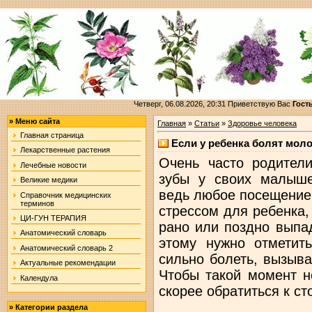
Четверг, 06.08.2026, 20:31
Приветствую Вас
Гост
»
Меню сайта
Главная
»
Статьи
»
Здоровье человека
Главная страница
Если у ребенка болят мол
Лекарственные растения
Очень часто родител
Лечебные новости
зубы у своих малыше
Великие медики
ведь любое посещение
Справочник медицинских
терминов
стрессом для ребенка,
ЦИ-ГУН ТЕРАПИЯ
рано или поздно выпа
Анатомический словарь
этому нужно отметит
Анатомический словарь 2
сильно болеть, вызыв
Актуальные рекомендации
Чтобы такой момент н
Календула
скорее обратиться к ст
»
Категории раздела