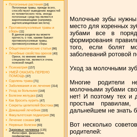
Потогонные растения
[14]
Потогонные травы, прежде всего,
способствуют выведению жидкостей
из человеческого тела, иногда
потогонные средства являются
Молочные зубы нужны 
жаропонижающими (например,
ацетилсалициловая кислота).
место для коренных з
Противоопухолевые травы и
сборы
зубами все в поряд
[11]
В данном разделе вы можете
прочесть о том, какими бывают
формирования правиль
противоопухолевые травы,
противоопухолевые сборы
того, если болят м
Общетематические статьи
[86]
заболеваний ротовой п
Лечебные свойства орехов
[40]
Орехи, по мнению многих
специалистов, являются очень
полезной пищей.
Уход за молочными зу
Психиатрия
[157]
УМЕЙ ОКАЗАТЬ ПЕРВУЮ
ПОМОЩЬ
[37]
Многие родители н
Одолень-трава
[71]
Заболевания и их лечение
[314]
молочными зубами сво
Уход за больными
[144]
нет! И поэтому тех и 
Болезни желудка
[142]
Как бросить курить
[47]
простым правилам, 
Секреты целителей Востока
[98]
дальнейшем не знать б
Домашний лечебник
[110]
Факультетская педиатрия
[56]
Лечение соками
[45]
Вот несколько совето
Нервные болезни
[63]
Здоровье человека
родителей:
[135]
Философия, физиология,
профилактика.